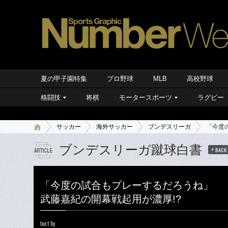
夏の甲子園特集
プロ野球
MLB
高校野球
格闘技
将棋
モータースポーツ
ラグビー
サッカー
海外サッカー
ブンデスリーガ
「今度
ブンデスリーガ蹴球白書
BACK
「今度の試合もプレーするだろうね」
武藤嘉紀の開幕戦起用が濃厚!?
text by