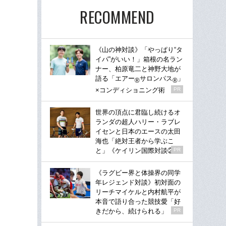
RECOMMEND
《山の神対談》「やっぱり“タ
イパ”がいい！」箱根の名ラン
ナー、柏原竜二と神野大地が
語る「エアー
サロンパス
」
®
®
×コンディショニング術
PR
世界の頂点に君臨し続けるオ
ランダの超人ハリー・ラブレ
イセンと日本のエースの太田
海也「絶対王者から学ぶこ
と」《ケイリン国際対談②》
PR
《ラグビー界と体操界の同学
年レジェンド対談》初対面の
リーチマイケルと内村航平が
本音で語り合った競技愛「好
きだから、続けられる」
PR