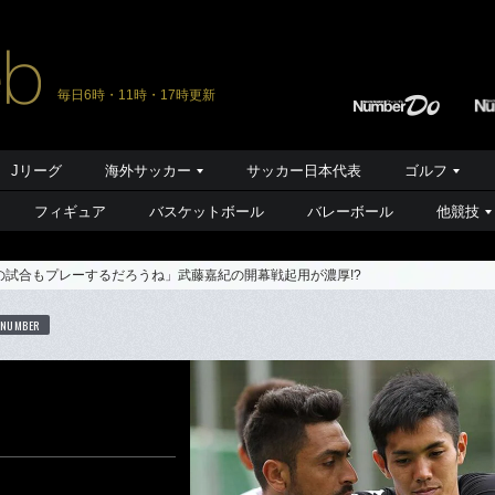
毎日6時・11時・17時更新
Jリーグ
海外サッカー
サッカー日本代表
ゴルフ
フィギュア
バスケットボール
バレーボール
他競技
の試合もプレーするだろうね」武藤嘉紀の開幕戦起用が濃厚!?
 NUMBER