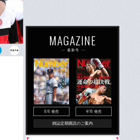
MAGAZINE
最新号
が可能。そし
ケーション力
8/6
4/16
発売
発売
雑誌定期購読のご案内