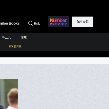
有料会員
検索
テニス
競馬
有料記事