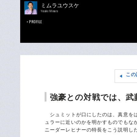
ミムラユウスケ
Yusuke Mimura
PROFILE
この
強豪との対戦では、武
シュミットが口にしたのは、真意をは
ュラーに近いのかを明かすものでもな
ニーダーレヒナーの特長をこう説明し