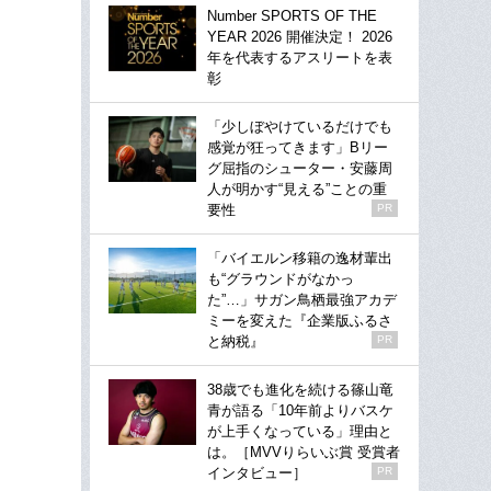
Number SPORTS OF THE
YEAR 2026 開催決定！ 2026
年を代表するアスリートを表
彰
「少しぼやけているだけでも
感覚が狂ってきます」Bリー
グ屈指のシューター・安藤周
人が明かす“見える”ことの重
要性
PR
「バイエルン移籍の逸材輩出
も“グラウンドがなかっ
た”…」サガン鳥栖最強アカデ
ミーを変えた『企業版ふるさ
と納税』
PR
38歳でも進化を続ける篠山竜
青が語る「10年前よりバスケ
が上手くなっている」理由と
は。［MVVりらいぶ賞 受賞者
インタビュー］
PR