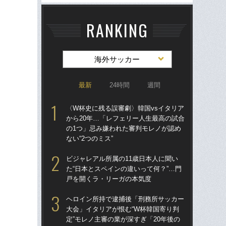
RANKING
海外サッカー
最新
24時間
週間
〈W杯史に残る誤審劇〉韓国vsイタリア
〈W
から20年…「レフェリー人生最高の試合
から
の1つ」忌み嫌われた審判モレノが認め
の
ない“2つのミス”
ない
ビジャレアル所属の11歳日本人に聞い
「
た“日本とスペインの違いって何？”…門
記者
戸を開くラ・リーガの本気度
律
も
ヘロイン所持で逮捕後「刑務所サッカー
大会」イタリアが恨む“W杯韓国寄り判
W
定”モレノ主審の業が深すぎ「20年後の
な