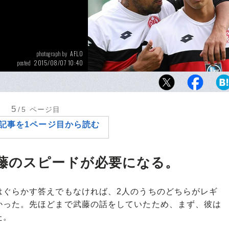
AFLO
photograph by
2015/08/07 10:40
posted
英語を流暢に話し、スペイン語でも意思疎通
てドイツ語も習得の意思を見せる「コミュニ
の怪物」武藤嘉紀に言語の壁はない。
5
/5
ページ目
記事を1ページ目から読む
藤のスピードが必要になる。
ぐらかす答えでもなければ、2人のうちのどちらがレギ
かった。先ほどまで武藤の話をしていたため、まず、彼は
た。