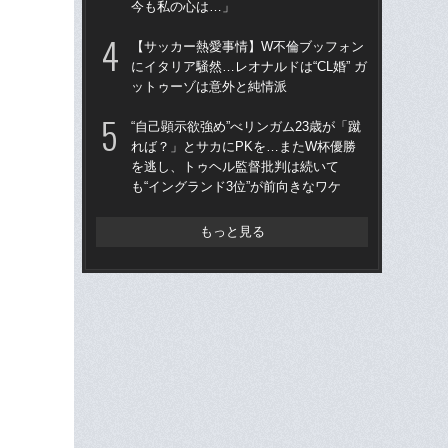
今も私の心は…」
ス
い
【サッカー熱愛事情】W不倫ブッフォン
た
にイタリア騒然…レオナルドは“CL婚” ガ
ットゥーゾは意外と純情派
“ア
ダ
“自己顕示欲強め”べリンガム23歳が「蹴
度目
れば？」とサカにPKを…またW杯優勝
け
を逃し、トゥヘル監督批判は続いて
も“イングランド3位”が前向きなワケ
W
た」
イ
もっと見る
この