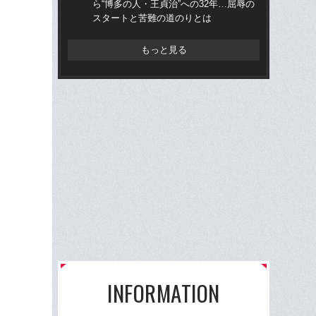
ら“博多の人・王貞治”への32年…屈辱の
ら“
スタートと苦難の道のりとは
ス
もっと見る
INFORMATION