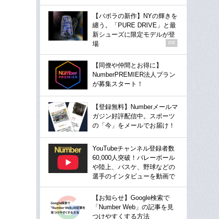
【バボラの新作】NYの輝きを
纏う。「PURE DRIVE」と最
新シューズに限定モデルが登
場
PR
【同僚や仲間とお得に】
NumberPREMIER法人プラン
が募集スタート！
【登録無料】Numberメールマ
ガジン好評配信中。スポーツ
の「今」をメールでお届け！
YouTubeチャンネル登録者数
60,000人突破！バレーボール
や陸上、バスケ、野球などの
選手のインタビューを動画で
【お知らせ】Google検索で
「Number Web」の記事を見
つけやすくする方法