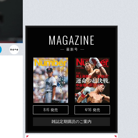
MAGAZINE
最新号
三振という抜
8/6
4/16
発売
発売
雑誌定期購読のご案内