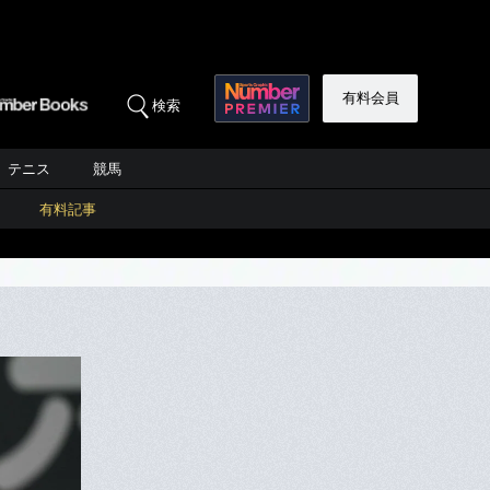
有料会員
検索
テニス
競馬
有料記事