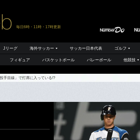
毎日6時・11時・17時更新
Jリーグ
海外サッカー
サッカー日本代表
ゴルフ
フィギュア
バスケットボール
バレーボール
他競技
投手目線」で打席に入っている!?