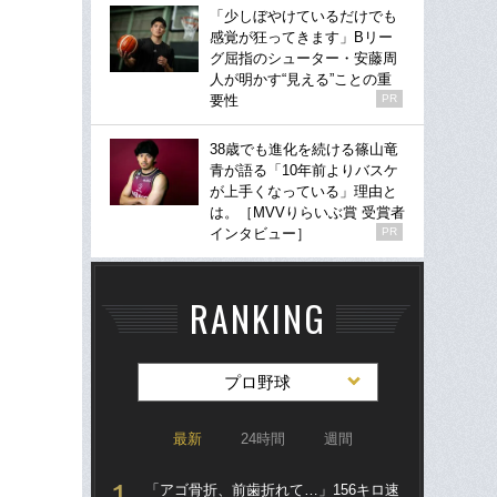
「少しぼやけているだけでも
感覚が狂ってきます」Bリー
グ屈指のシューター・安藤周
人が明かす“見える”ことの重
要性
PR
38歳でも進化を続ける篠山竜
青が語る「10年前よりバスケ
が上手くなっている」理由と
は。［MVVりらいぶ賞 受賞者
インタビュー］
PR
RANKING
プロ野球
最新
24時間
週間
「アゴ骨折、前歯折れて…」156キロ速
「ア