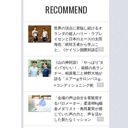
RECOMMEND
世界の頂点に君臨し続けるオ
ランダの超人ハリー・ラブレ
イセンと日本のエースの太田
海也「絶対王者から学ぶこ
と」《ケイリン国際対談②》
PR
《山の神対談》「やっぱり“タ
イパ”がいい！」箱根の名ラン
ナー、柏原竜二と神野大地が
語る「エアー
サロンパス
」
®
®
×コンディショニング術
PR
「会場の声は自分を客観視す
るバロメーター」柔道48kg級
金メダリスト・角田夏実が感
じていた声の力と、声を活か
した新たなミッション
PR