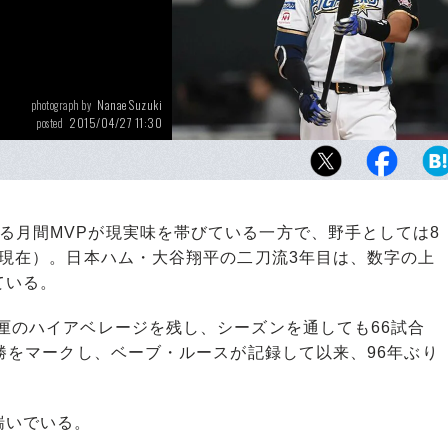
Nanae Suzuki
photograph by
2015/04/27 11:30
posted
投手としては開幕5連勝で防御率0.80、38奪
群の成績を残している。
る月間MVPが現実味を帯びている一方で、野手としては8
6日現在）。日本ハム・大谷翔平の二刀流3年目は、数字の上
ている。
厘のハイアベレージを残し、シーズンを通しても66試合
1勝をマークし、ベーブ・ルースが記録して以来、96年ぶり
喘いでいる。