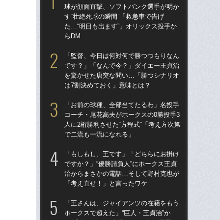
球が顔面直撃、ソフトバンク選手が明か
球
す“壮絶死球の瞬間”「救急車で告げ
す“
た…“明日も出ます”」オリックス投手か
た…
らDM
らD
「監督、今日は何対何で勝つつもりなん
「
です？」「なんで今？」ダイエー王貞治
で
を驚かせた唐突な問い…「勝つシナリオ
を
は7割決めておく」意味とは？
は
「お前の球種、全部当てたるわ」名投手
「
コーチ・尾花高夫がホークスの0勝投手3
コー
人に2桁勝利させた“方程式”「考え方次第
人に
で二流も一流になれる」
で
「もしもし、王です」「どちらにお掛け
「
ですか？」“優勝請負人”にホークス王貞
です
治からまさかの電話…そして野村克也が
治
「考え直せ！」と言ったワケ
「
「王さんは、ジャイアンツの在籍をもう
「
ホークスで超えた」“巨人・王貞治”か
ホー