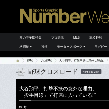
夏の甲子園特集
プロ野球
MLB
高校野球
格闘技
将棋
モータースポーツ
ラグビー
野球
プロ野球
大谷翔平、打撃不振の意外な理由。「
野球クロスロード
BACK NUMBER
大谷翔平、打撃不振の意外な理由。
「投手目線」で打席に入っている!?
text by