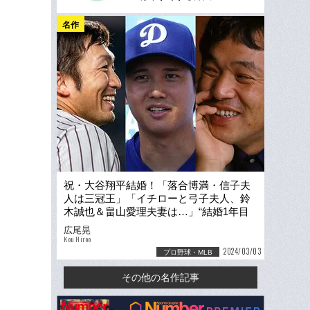
名作
祝・大谷翔平結婚！「落合博満・信子夫
人は三冠王」「イチローと弓子夫人、鈴
木誠也＆畠山愛理夫妻は…」“結婚1年目
の大打者”を大調査
広尾晃
Kou Hiroo
2024/03/03
プロ野球・MLB
その他の名作記事