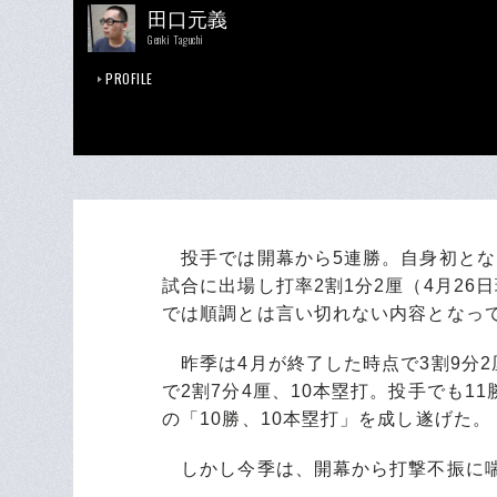
田口元義
Genki Taguchi
PROFILE
投手では開幕から5連勝。自身初とな
試合に出場し打率2割1分2厘（4月2
では順調とは言い切れない内容となっ
昨季は4月が終了した時点で3割9分2
で2割7分4厘、10本塁打。投手でも1
の「10勝、10本塁打」を成し遂げた。
しかし今季は、開幕から打撃不振に