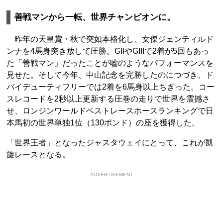
善戦マンから一転、世界チャンピオンに。
昨年の天皇賞・秋で突如本格化し、女傑ジェンティルド
ンナを4馬身突き放して圧勝。GIIやGIIIで2着が5回もあっ
た「善戦マン」だったことが嘘のようなパフォーマンスを
見せた。そして今年、中山記念を完勝したのにつづき、ド
バイデューティフリーでは2着を6馬身以上ちぎった。コー
スレコードを2秒以上更新する圧巻の走りで世界を震撼さ
せ、ロンジンワールドベストレースホースランキングで日
本馬初の世界単独1位（130ポンド）の座を獲得した。
「世界王者」となったジャスタウェイにとって、これが凱
旋レースとなる。
ADVERTISEMENT