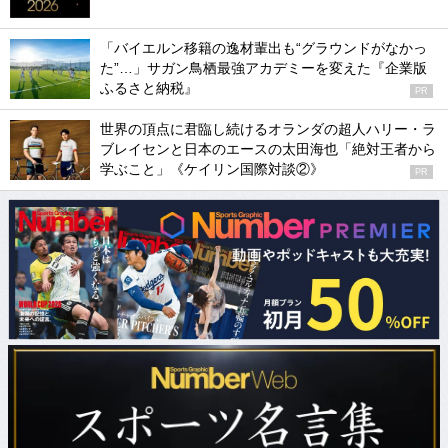
「バイエルン移籍の逸材輩出も“グラウンドがなかっ
た”…」サガン鳥栖最強アカデミーを変えた『企業版
ふるさと納税』
PR
世界の頂点に君臨し続けるオランダの超人ハリー・ラ
ブレイセンと日本のエースの太田海也「絶対王者から
学ぶこと」《ケイリン国際対談②》
PR