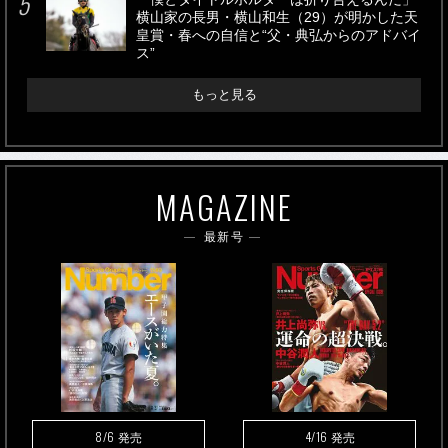
横山家の長男・横山和生（29）が明かした天
皇賞・春への自信と“父・典弘からのアドバイ
ス”
もっと見る
MAGAZINE
最新号
8/6
4/16
発売
発売