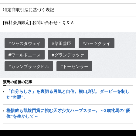
特定商取引法に基づく表記
[有料会員限定] お問い合わせ・Ｑ＆Ａ
#ジャスタウェイ
#柴田善臣
#ハーツクライ
#ワールドエース
#グランデッツァ
#カレンブラックヒル
#トーセンラー
競馬の前後の記事
「自分らしさ」を裏切る勇気と自信。横山典弘、ダービーを制し
た“奇襲”。
樫惜敗も凱旋門賞に挑む天才少女ハープスター。～3歳牝馬の“優
位”を生かして～