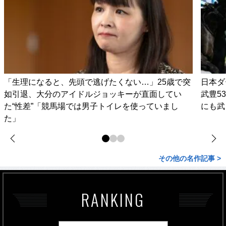
「生理になると、先頭で逃げたくない…」25歳で突
日本ダ
如引退、大分のアイドルジョッキーが直面してい
武豊5
た“性差”「競馬場では男子トイレを使っていまし
にも武
た」
その他の名作記事 >
RANKING