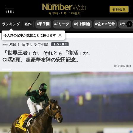
有料会員
毎日6時・11時・17時更新
ランキング
名作
#甲子園
#Jリーグ
#中村剛也
#佐々木朗希
#ラグ
〉
×
今人気の記事が競技ごとに探せます
競馬
沸騰！ 日本サラブ列島
BACK NUMBER
「世界王者」か、それとも「復活」か。
GI馬9頭、超豪華布陣の安田記念。
2014/06/07 08:00