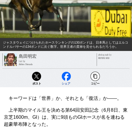
ジャスタウェイにつけられたホースランキングの130ポンドは、日本馬としてはエルコ
ンドルパサーの134ポンドに次ぐ数字。世界王者の貫禄を見せられるだろうか。
photograph by
島田明宏
REUTERS/AFLO
text by
Akihiro Shimada
ポスト
シェア
コピー
キーワードは「世界」か、それとも「復活」か――。
上半期のマイル王を決める第64回安田記念（6月8日、東
京芝1600m、GI）は、実に9頭ものGIホースが名を連ねる
超豪華布陣となった。