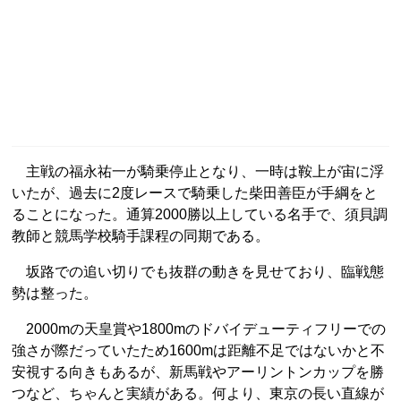
主戦の福永祐一が騎乗停止となり、一時は鞍上が宙に浮
いたが、過去に2度レースで騎乗した柴田善臣が手綱をと
ることになった。通算2000勝以上している名手で、須貝調
教師と競馬学校騎手課程の同期である。
坂路での追い切りでも抜群の動きを見せており、臨戦態
勢は整った。
2000mの天皇賞や1800mのドバイデューティフリーでの
強さが際だっていたため1600mは距離不足ではないかと不
安視する向きもあるが、新馬戦やアーリントンカップを勝
つなど、ちゃんと実績がある。何より、東京の長い直線が