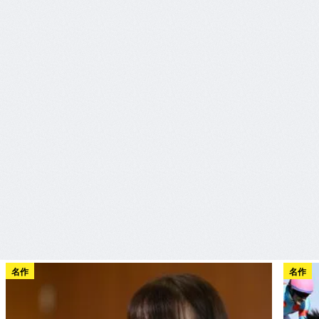
名作
名作