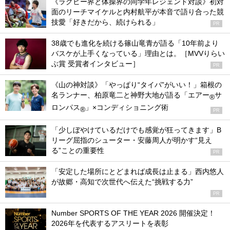
《ラグビー界と体操界の同学年レジェンド対談》初対
面のリーチマイケルと内村航平が本音で語り合った競
技愛「好きだから、続けられる」
PR
38歳でも進化を続ける篠山竜青が語る「10年前より
バスケが上手くなっている」理由とは。［MVVりらい
ぶ賞 受賞者インタビュー］
PR
《山の神対談》「やっぱり“タイパ”がいい！」箱根の
名ランナー、柏原竜二と神野大地が語る「エアー
サ
®
ロンパス
」×コンディショニング術
®
PR
「少しぼやけているだけでも感覚が狂ってきます」B
リーグ屈指のシューター・安藤周人が明かす“見え
る”ことの重要性
PR
「安定した場所にとどまれば成長は止まる」西内悠人
が故郷・高知で次世代へ伝えた“挑戦する力”
PR
Number SPORTS OF THE YEAR 2026 開催決定！
2026年を代表するアスリートを表彰