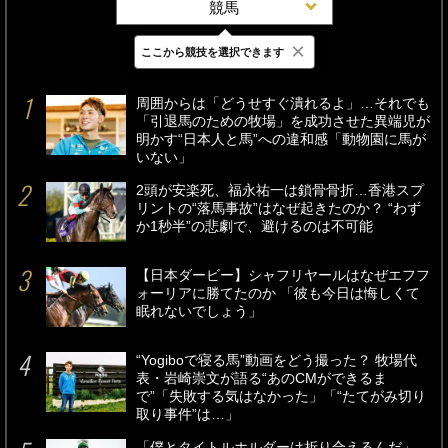
競馬
×
ここから競技を選択できます
最新
24時間
週間
周囲からは「どうせすぐ潰れるよ」…それでも
「引退馬のための牧場」を成功させた異端児が
明かす“日本人と馬”への違和感「動物園に馬が
いない」
2頭が安楽死、福永祐一は鎖骨骨折…香港スプ
リントの“落馬事故”はなぜ起きたのか？ “わず
か1秒半”の悲劇で、避けるのは不可能
【日本ダービー】シャフリヤールはなぜエフフ
ォーリアに勝てたのか 「彼も今日は悔しくて
眠れないでしょう」
“Yogiboで寝る馬”動画をどう撮った？ 牧場代
表・岩崎崇文が語る“あのCMができるま
で”「失敗する気はなかった」「“たてがみ切り
取り事件”は…」
「僕とタイトルホルダーは折り合えるんだ」