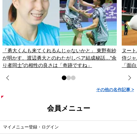
「勇大くんも来てくれるんじゃないかと」 東野有紗
ヌート
が明かす、渡辺勇大とのわたがしペア結成秘話…“余
侍ジャ
り者同士”の相性の良さは「奇跡ですね」
「面白
その他の名作記事 >
会員メニュー
マイメニュー登録・ログイン