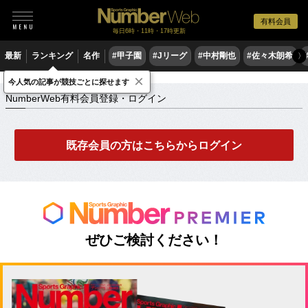
有料会員
毎日6時・11時・17時更新
最新
ランキング
名作
#甲子園
#Jリーグ
#中村剛也
#佐々木朗希
〉
×
NumberWeb有料会員登録・ログイン
今人気の記事が競技ごとに探せます
NumberWeb有料会員登録・ログイン
既存会員の方はこちらからログイン
ぜひご検討ください！