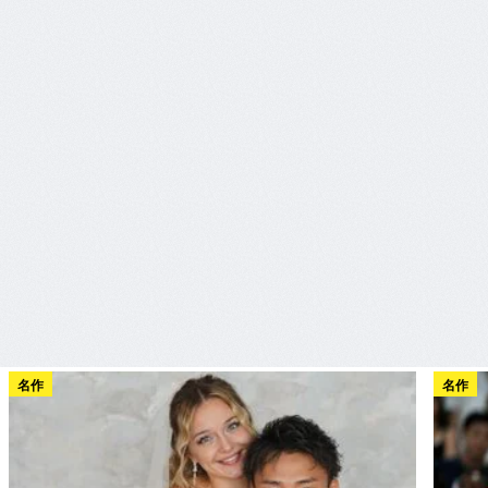
名作
名作