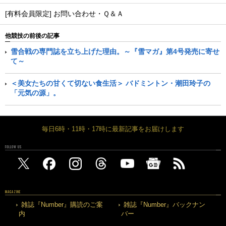
[有料会員限定] お問い合わせ・Ｑ＆Ａ
他競技の前後の記事
雪合戦の専門誌を立ち上げた理由。～『雪マガ』第4号発売に寄せ
て～
＜美女たちの甘くて切ない食生活＞ バドミントン・潮田玲子の
「元気の源」。
毎日6時・11時・17時に最新記事をお届けします
FOLLOW US
MAGAZINE
雑誌『Number』購読のご案
雑誌『Number』バックナン
内
バー