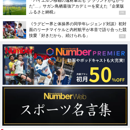
「バイエルン移籍の逸材輩出も“グラウンドがなかっ
た”…」サガン鳥栖最強アカデミーを変えた『企業版
ふるさと納税』
PR
《ラグビー界と体操界の同学年レジェンド対談》初対
面のリーチマイケルと内村航平が本音で語り合った競
技愛「好きだから、続けられる」
PR