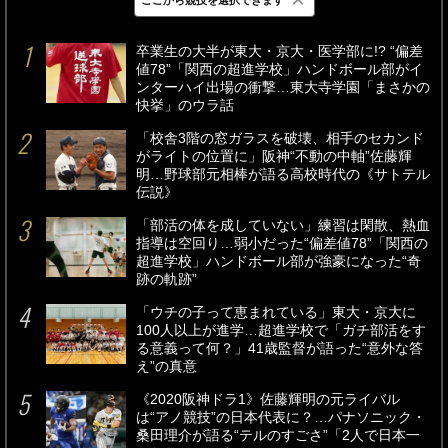
最新
24時間
週間
卒業生の大半が東大・京大・医学部に!? “偏差
値78”「関西の超進学校」ハンドボール部がイ
ンターハイ出場の衝撃…東大寺学園「まさかの
快挙」のウラ話
「校舎3階の窓ガラスを破壊、相手のセカンド
がライトの位置に」阪神“不動の中軸”佐藤輝
明…野球部元相棒が語る高校時代の《サトテル
伝説》
「部活の体を成していない」練習は閑散、熱血
指導は空回り…弱小だった“偏差値78”「関西の
超進学校」ハンドボール部が強豪になった“奇
跡の軌跡”
「ウチの子って恵まれている」東大・京大に
100人以上が進学…超進学校で「ガチ部活をす
る意義って何？」41歳監督が語った“意外な答
え”の真意
《2020阪神ドラ1》佐藤輝明の元ライバル
は“アノ競技”の日本代表に？…パナソニック・
桑田理介が語る“テルのすごさ”「2人で日本一