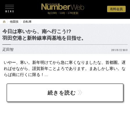
有料会員
毎日6時・11時・17時更新
他競技
自転車
今日は寒いから、南へ行こう!?
羽田空港と新幹線車両基地を目指せ。
疋田智
2011/01/22 08:01
いやー、寒い。新年明けてから急に寒くなりましたな、首都圏。遅
ればせながら、謹賀新年ことよろであります。まあしかし寒い。な
らば南に行くに限る！...
続きを読む