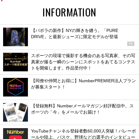
INFORMATION
【バボラの新作】NYの輝きを纏う。「PURE
DRIVE」と最新シューズに限定モデルが登場
PR
スポーツの現場で撮影する機会のある写真家、その写
真家が撮る一瞬のシーンにスポットをあてるコンテス
トを開催します。作品受付中！
【同僚や仲間とお得に】NumberPREMIER法人プラン
が募集スタート！
【登録無料】Numberメールマガジン好評配信中。ス
ポーツの「今」をメールでお届け！
YouTubeチャンネル登録者数60,000人突破！バレーボ
ールや陸上、バスケ、野球などの選手のインタビュー