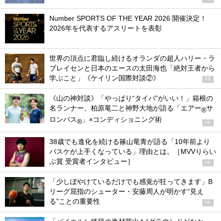
Number SPORTS OF THE YEAR 2026 開催決定！
2026年を代表するアスリートを表彰
世界の頂点に君臨し続けるオランダの超人ハリー・ラ
ブレイセンと日本のエースの太田海也「絶対王者から
学ぶこと」《ケイリン国際対談②》
PR
《山の神対談》「やっぱり“タイパ”がいい！」箱根の
名ランナー、柏原竜二と神野大地が語る「エアー
サ
®
ロンパス
」×コンディショニング術
®
PR
38歳でも進化を続ける篠山竜青が語る「10年前より
バスケが上手くなっている」理由とは。［MVVりらい
ぶ賞 受賞者インタビュー］
PR
「少しぼやけているだけでも感覚が狂ってきます」B
リーグ屈指のシューター・安藤周人が明かす“見え
る”ことの重要性
PR