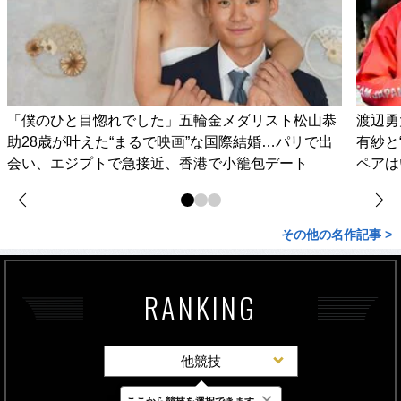
「僕のひと目惚れでした」五輪金メダリスト松山恭
渡辺勇
助28歳が叶えた“まるで映画”な国際結婚…パリで出
有紗と
会い、エジプトで急接近、香港で小籠包デート
ペアは
その他の名作記事 >
RANKING
他競技
×
ここから競技を選択できます