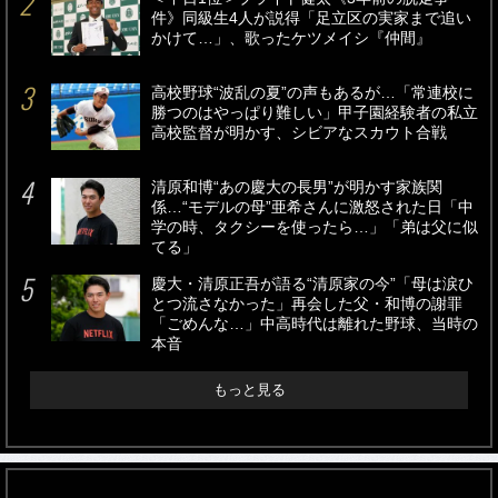
件》同級生4人が説得「足立区の実家まで追い
かけて…」、歌ったケツメイシ『仲間』
高校野球“波乱の夏”の声もあるが…「常連校に
勝つのはやっぱり難しい」甲子園経験者の私立
高校監督が明かす、シビアなスカウト合戦
清原和博“あの慶大の長男”が明かす家族関
係…“モデルの母”亜希さんに激怒された日「中
学の時、タクシーを使ったら…」「弟は父に似
てる」
慶大・清原正吾が語る“清原家の今”「母は涙ひ
とつ流さなかった」再会した父・和博の謝罪
「ごめんな…」中高時代は離れた野球、当時の
本音
もっと見る