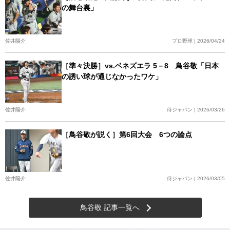
の舞台裏」
佐井陽介
プロ野球 | 2026/04/24
［準々決勝］vs.ベネズエラ 5－8 鳥谷敬「日本
の誘い球が通じなかったワケ」
佐井陽介
侍ジャパン | 2026/03/26
［鳥谷敬が説く］第6回大会 6つの論点
佐井陽介
侍ジャパン | 2026/03/05
鳥谷敬 記事一覧へ