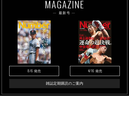
MAGAZINE
最新号
8/6
4/16
発売
発売
雑誌定期購読のご案内