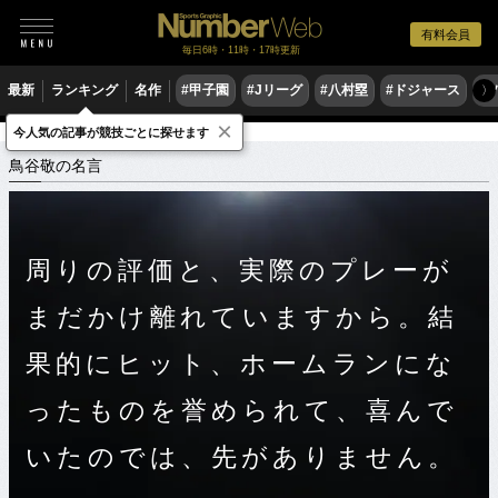
有料会員
毎日6時・11時・17時更新
最新
ランキング
名作
#甲子園
#Jリーグ
#八村塁
#ドジャース
#
〉
×
今人気の記事が競技ごとに探せます
スポーツ名言集
ト
鳥谷敬の名言
鳥谷敬の名言
周りの評価と、実際のプレーが
まだかけ離れていますから。結
果的にヒット、ホームランにな
ったものを誉められて、喜んで
いたのでは、先がありません。