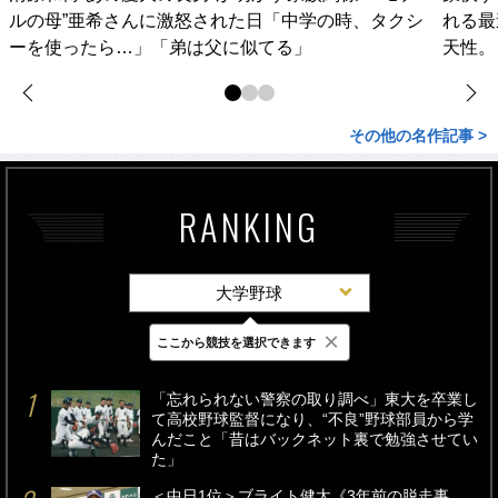
ルの母”亜希さんに激怒された日「中学の時、タクシ
れる最
ーを使ったら…」「弟は父に似てる」
天性。
その他の名作記事 >
RANKING
大学野球
×
ここから競技を選択できます
最新
24時間
週間
「忘れられない警察の取り調べ」東大を卒業し
て高校野球監督になり、“不良”野球部員から学
んだこと「昔はバックネット裏で勉強させてい
た」
＜中日1位＞ブライト健太《3年前の脱走事