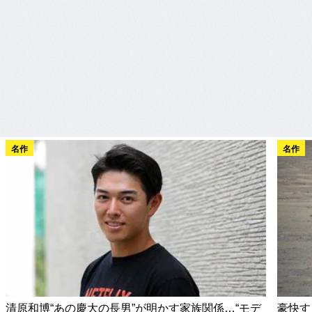
名作
名作
清原和博“あの慶大の長男”が明かす家族関係…“モデ
豪快す