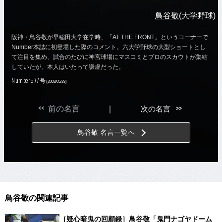
鳥谷敬
(大学野球)
阪神・鳥谷敬が早稲田大学在学時、「AT THE FRONT」というコーナーで
Number本誌に初登場した際のコメント。六大学野球の大型ショートとし
て注目を集め、試合のたびに神宮球場にマスコミとプロのスカウトが集結
していたが、本人はいたって謙虚だった。
Number577号
(2003/05/29)
<<
>>
前の名言
｜
次の名言
鳥谷敬 名言一覧へ
鳥谷敬の関連記事
［疑心暗鬼の回顧録］鳥谷敬「鬼門ナゴヤドーム