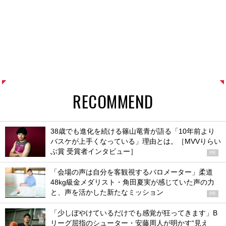
RECOMMEND
38歳でも進化を続ける篠山竜青が語る「10年前より
バスケが上手くなっている」理由とは。［MVVりらい
ぶ賞 受賞者インタビュー］
PR
「会場の声は自分を客観視するバロメーター」柔道
48kg級金メダリスト・角田夏実が感じていた声の力
と、声を活かした新たなミッション
PR
「少しぼやけているだけでも感覚が狂ってきます」B
リーグ屈指のシューター・安藤周人が明かす“見え