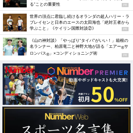
る”ことの重要性
PR
世界の頂点に君臨し続けるオランダの超人ハリー・ラ
ブレイセンと日本のエースの太田海也「絶対王者から
学ぶこと」《ケイリン国際対談②》
PR
《山の神対談》「やっぱり“タイパ”がいい！」箱根の
名ランナー、柏原竜二と神野大地が語る「エアー
サ
®
ロンパス
」×コンディショニング術
®
PR