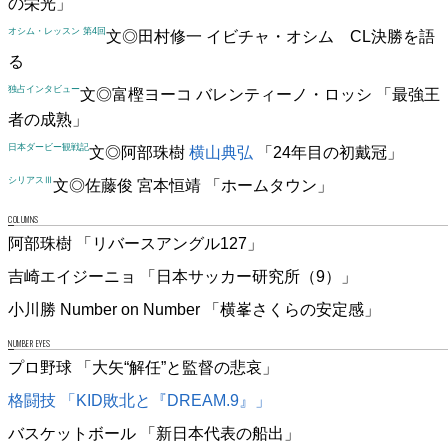
の栄光」
オシム・レッスン 第4回
文◎田村修一
イビチャ・オシム CL決勝を語
る
独占インタビュー
文◎富樫ヨーコ
バレンティーノ・ロッシ
「最強王
者の成熟」
日本ダービー観戦記
文◎阿部珠樹
横山典弘
「24年目の初戴冠」
シリアスⅢ
文◎佐藤俊
宮本恒靖
「ホームタウン」
COLUMNS
阿部珠樹 「リバースアングル127」
吉崎エイジーニョ 「日本サッカー研究所（9）」
小川勝 Number on Number 「横峯さくらの安定感」
NUMBER EYES
プロ野球 「大矢“解任”と監督の悲哀」
格闘技 「KID敗北と『DREAM.9』」
バスケットボール 「新日本代表の船出」