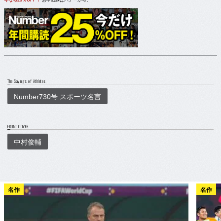
今なら25％OFF！
お申込みはバナーから。
The Sayings of Athletes
Number730号 スポーツ名言
FRONT COVER
中村俊輔
名作
名作