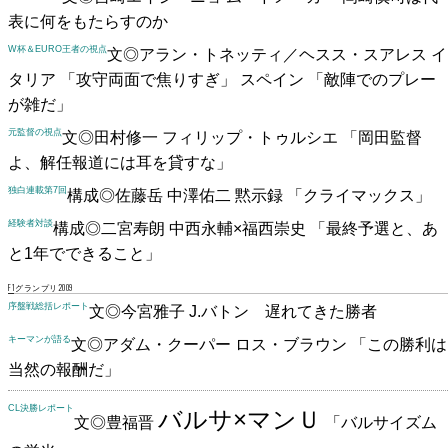
表に何をもたらすのか
W杯＆EURO王者の視点
文◎アラン・トネッティ／ヘスス・スアレス
イ
タリア 「攻守両面で焦りすぎ」
スペイン 「敵陣でのプレー
が雑だ」
元監督の視点
文◎田村修一
フィリップ・トゥルシエ
「岡田監督
よ、解任報道には耳を貸すな」
独白連載第7回
構成◎佐藤岳
中澤佑二 黙示録
「クライマックス」
経験者対談
構成◎二宮寿朗
中西永輔×福西崇史
「最終予選と、あ
と1年でできること」
F1グランプリ2009
序盤戦総括レポート
文◎今宮雅子
J.バトン 遅れてきた勝者
キーマンが語る
文◎アダム・クーパー
ロス・ブラウン
「この勝利は
当然の報酬だ」
CL決勝レポート
バルサ×マンＵ
文◎豊福晋
「バルサイズム