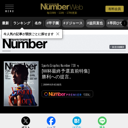
有料会員
毎日6時・11時・17時更新
最新
ランキング
名作
#甲子園
#ドジャース
#益田直也
#早田ひな
〉
×
雑誌
Number
730号
今人気の記事が競技ごとに探せます
BACK NUMBER
Sports Graphic Number 730
号
[W杯最終予選直前特集]
勝利への提言。
2009年6月4日発売
で読む
ポスト
シェア
はてな
送る