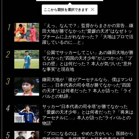
×
ここから競技を選択できます
最新
24時間
週間
「えっ、なんで？」監督からまさかの宣告…鎌
田大地が勝てなかった“愛媛の天才”はなぜトッ
プチームに上がれなかった？「大地はプロで活
躍しているのに…と」
「公園でサッカーしてこい」あの鎌田大地が勝
てなかった“四国の天才少年”がぶつかった「プ
ロの壁」とは何だった？ 本人が気づいた“意外
な事実”と現在地
鎌田大地が「彼がアーセナルなら、僕はマンU
に…」日本代表の司令塔が勝てなかった“四国
の天才”とは何者だった？ 本人が語った「ライ
バルとの軌跡」
サッカー“日本代表の司令塔”が勝てなかった
「愛媛の天才少年」とは何者だった？「将来は
アーセナルに…」本人が語った“ライバルとの
物語”
「プロになるのは、やめた方がいい」医師から