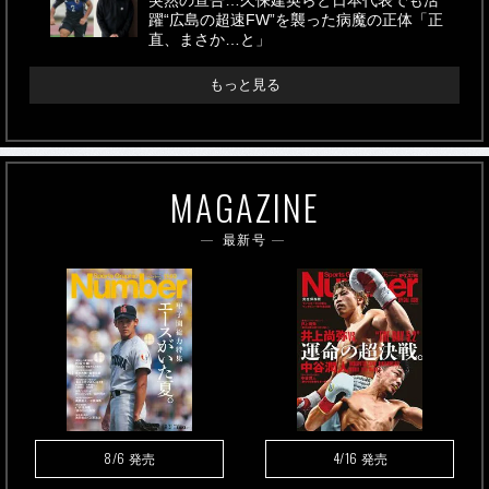
突然の宣告…久保建英らと日本代表でも活
躍“広島の超速FW”を襲った病魔の正体「正
直、まさか…と」
もっと見る
MAGAZINE
最新号
8/6
4/16
発売
発売