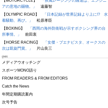
【MOTORCYCLE】
「疾風レーシングの躍進は、エンジニ
アの意地の賜物。」
遠藤智
【OLYMPIC ROAD】
「日本記録が世界記録より上に!? 水
着騒動、再び。」
松原孝臣
【BOXING】
「西岡の海外防衛戦が示すボクシング界の台
所事情。」
前田衷
【HORSE RACING】
「女傑・ブエナビスタ、オークスの
次は凱旋門賞。」
片山良三
OTHERS
メディアウオッチング
スポーツMONO語り
FROM READERS & FROM EDITORS
Catch the News
年間定期購読案内
次号予告