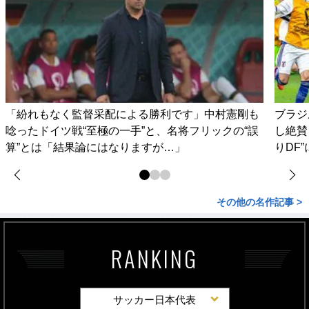
「紛れもなく監督采配による勝利です」中村憲剛も
ブラジ
唸ったドイツ戦“至極の一手”と、名将フリックの“誤
し絶賛
算”とは「結果論にはなりますが…」
りDF
その他の名作記事 >
RANKING
サッカー日本代表