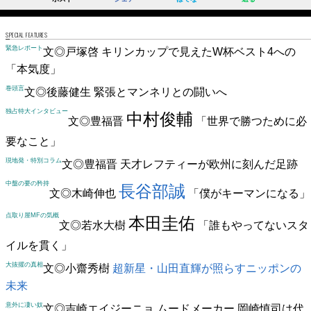
SPECIAL FEATURES
緊急レポート
文◎戸塚啓
キリンカップで見えたW杯ベスト4への
「本気度」
巻頭言
文◎後藤健生
緊張とマンネリとの闘いへ
独占特大インタビュー
中村俊輔
文◎豊福晋
「世界で勝つために必
要なこと」
現地発・特別コラム
文◎豊福晋
天才レフティーが欧州に刻んだ足跡
中盤の要の矜持
長谷部誠
文◎木崎伸也
「僕がキーマンになる」
点取り屋MFの気概
本田圭佑
文◎若水大樹
「誰もやってないスタ
イルを貫く」
大抜擢の真相
文◎小齋秀樹
超新星・山田直輝が照らすニッポンの
未来
意外に凄い奴
文◎吉崎エイジーニョ
ムードメーカー 岡崎慎司は代