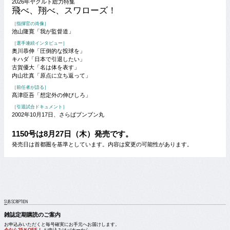
2026年ヤクルト総力特集
飛べ、翔べ、スワローズ！
［指揮官の肖像］
池山隆寛「我が監督道」
［選手連続インタビュー］
奥川恭伸「圧倒的な投球を」
キハダ「日本で引退したい」
古賀優大「名は体を表す」
内山壮真「原点に立ち返って」
［前任者が語る］
髙津臣吾「想定外の伸びしろ」
［引退試合ドキュメント］
2002年10月17日、さらばブンブン丸
1150号は8月27日（木）発売です。
発売日は首都圏を基準としています。内容は変更の可能性があります。
SUBSCRIPTION
雑誌定期購読のご案内
お申込みいただくと毎号確実にお手元へお届けします。