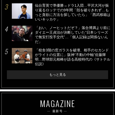
仙台育英で準優勝→ドラ1入団…平沢大河が振
り返るロッテでの9年間「殻を破りきれず…も
っと貪欲に方法を探していたら」「西武移籍は
いいキッカケ」
「おい、ノーヒットだぞ？」落合博満より前に
ダイエー王貞治が決断していた“日本シリーズ
で無安打投手交代”…「個人記録は関係ないん
だ」
「校舎3階の窓ガラスを破壊、相手のセカンド
がライトの位置に」阪神“不動の中軸”佐藤輝
明…野球部元相棒が語る高校時代の《サトテル
伝説》
もっと見る
MAGAZINE
最新号