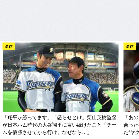
名作
名作
「翔平が怒ってます」「怒らせとけ」栗山英樹監督
「あの
が日本ハム時代の大谷翔平に言い続けたこと「チー
合った
ムを優勝させてから行け。なぜなら…」
た“ヤ