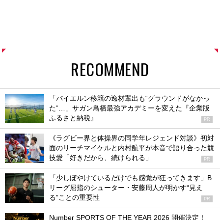
RECOMMEND
「バイエルン移籍の逸材輩出も“グラウンドがなかっ
た”…」サガン鳥栖最強アカデミーを変えた『企業版
ふるさと納税』
PR
《ラグビー界と体操界の同学年レジェンド対談》初対
面のリーチマイケルと内村航平が本音で語り合った競
技愛「好きだから、続けられる」
PR
「少しぼやけているだけでも感覚が狂ってきます」B
リーグ屈指のシューター・安藤周人が明かす“見え
る”ことの重要性
PR
Number SPORTS OF THE YEAR 2026 開催決定！