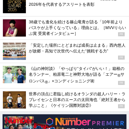
2026年を代表するアスリートを表彰
38歳でも進化を続ける篠山竜青が語る「10年前より
バスケが上手くなっている」理由とは。［MVVりらい
ぶ賞 受賞者インタビュー］
PR
「安定した場所にとどまれば成長は止まる」西内悠人
が故郷・高知で次世代へ伝えた“挑戦する力”
PR
《山の神対談》「やっぱり“タイパ”がいい！」箱根の
名ランナー、柏原竜二と神野大地が語る「エアー
サ
®
ロンパス
」×コンディショニング術
®
PR
世界の頂点に君臨し続けるオランダの超人ハリー・ラ
ブレイセンと日本のエースの太田海也「絶対王者から
学ぶこと」《ケイリン国際対談②》
PR