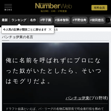
有料会員
毎日6時・11時・17時更新
最新
ランキング
名作
#甲子園
#張本智和
#平野佳寿
#前田悠伍
#
〉
×
今人気の記事が競技ごとに探せます
スポーツ名言集
ハ
パンチョ伊東の名言
パンチョ伊東の名言
俺に名前を呼ばれずにプロにな
った奴がいたとしたら、そいつ
はモグリだよ。
パンチョ伊東
(プロ野球)
ドラフト会議といえば、パ・リーグの名物広報部長で司会進行役を務めて