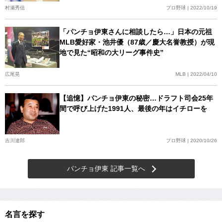
村瀬秀信
プロ野球 | 2022/10/19
「パンチョ伊東さんに相談したら…」日本の元祖
MLB愛好家・池井優（87歳／慶大名誉教授）が現
地で見た“昭和の大リーグ事件史”
広尾晃
MLB | 2022/04/10
【追憶】パンチョ伊東の秘密…ドラフト司会25年
間で呼び上げた1991人、最後の年はイチローを
吉川達郎
プロ野球 | 2020/10/26
パンチョ伊東 記事一覧へ
名言を探す