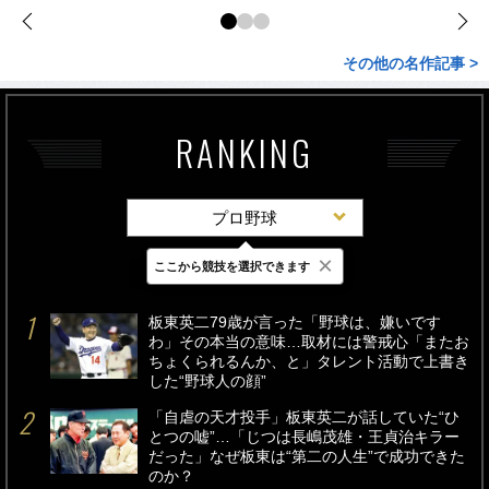
その他の名作記事 >
RANKING
プロ野球
×
ここから競技を選択できます
最新
24時間
週間
板東英二79歳が言った「野球は、嫌いです
わ」その本当の意味…取材には警戒心「またお
ちょくられるんか、と」タレント活動で上書き
した“野球人の顔”
「自虐の天才投手」板東英二が話していた“ひ
とつの嘘”…「じつは長嶋茂雄・王貞治キラー
だった」なぜ板東は“第二の人生”で成功できた
のか？