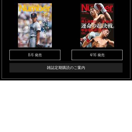
8/6
4/16
発売
発売
雑誌定期購読のご案内