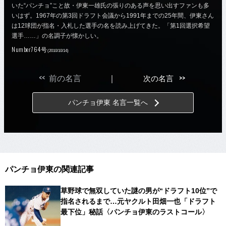
いた“パンチョ”こと故・伊東一雄氏の張りのある声を思い出すファンも多
いはず。1967年の第3回ドラフト会議から1991年までの25年間、伊東さん
は12球団が指名・入札した選手の名を読み上げてきた。「第1回選択希望
選手……」の名調子が懐かしい。
Number764号
(2010/10/14)
<<
>>
前の名言
｜
次の名言
パンチョ伊東 名言一覧へ
パンチョ伊東の関連記事
草野球で無双していた謎の男が“ドラフト10位”で
指名されるまで…元ヤクルト田畑一也「ドラフト
最下位」秘話〈パンチョ伊東のラストコール〉