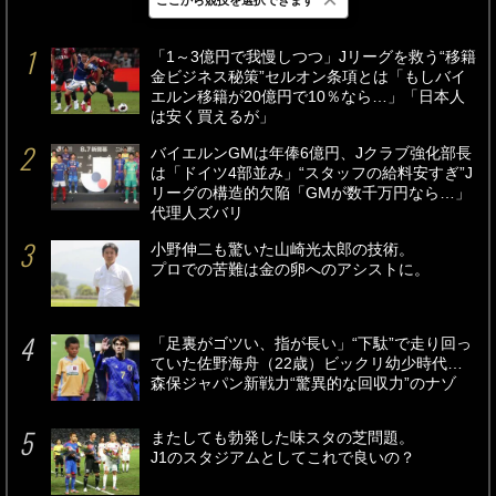
最新
24時間
週間
「1～3億円で我慢しつつ」Jリーグを救う“移籍
金ビジネス秘策”セルオン条項とは「もしバイ
エルン移籍が20億円で10％なら…」「日本人
は安く買えるが」
バイエルンGMは年俸6億円、Jクラブ強化部長
は「ドイツ4部並み」“スタッフの給料安すぎ”J
リーグの構造的欠陥「GMが数千万円なら…」
代理人ズバリ
小野伸二も驚いた山崎光太郎の技術。
プロでの苦難は金の卵へのアシストに。
「足裏がゴツい、指が長い」“下駄”で走り回っ
ていた佐野海舟（22歳）ビックリ幼少時代…
森保ジャパン新戦力“驚異的な回収力”のナゾ
またしても勃発した味スタの芝問題。
J1のスタジアムとしてこれで良いの？