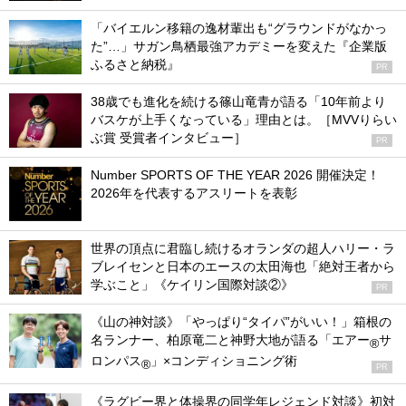
「バイエルン移籍の逸材輩出も“グラウンドがなかっ
た”…」サガン鳥栖最強アカデミーを変えた『企業版
ふるさと納税』
PR
38歳でも進化を続ける篠山竜青が語る「10年前より
バスケが上手くなっている」理由とは。［MVVりらい
ぶ賞 受賞者インタビュー］
PR
Number SPORTS OF THE YEAR 2026 開催決定！
2026年を代表するアスリートを表彰
世界の頂点に君臨し続けるオランダの超人ハリー・ラ
ブレイセンと日本のエースの太田海也「絶対王者から
学ぶこと」《ケイリン国際対談②》
PR
《山の神対談》「やっぱり“タイパ”がいい！」箱根の
名ランナー、柏原竜二と神野大地が語る「エアー
サ
®
ロンパス
」×コンディショニング術
®
PR
《ラグビー界と体操界の同学年レジェンド対談》初対