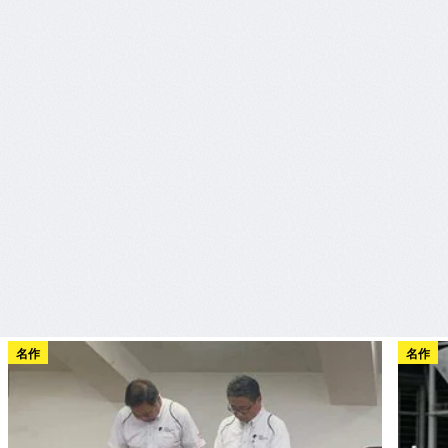
名作
名作