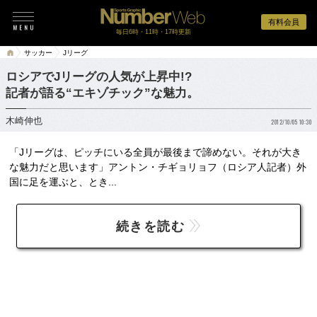
有料会員
毎日6時・11時・17時更新
サッカー
Jリーグ
ロシアでJリーグの人気が上昇中!?
記者が語る“エキゾチック”な魅力。
木崎伸也
2012/10/05 10:30
「Jリーグは、ピッチにいる全員が最後まで諦めない。それが大き
な魅力だと思います」アントン・チギョリョフ（ロシア人記者）外
国に足を運ぶと、とき...
続きを読む