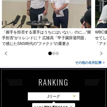
「握手を拒否する選手はうちにはいない」のに…“握
WBC
手拒否”がトレンドに？ 広陵高「甲子園辞退問題」
せてし
で感じたSNS時代の“ファクト”の重要さ
「アド
その他の名作記事 >
RANKING
Jリーグ
×
ここから競技を選択できます