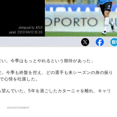
AFLO
photograph by
2012/04/13 10:30
posted
4月1日、アウェーのローマ戦。後半途中出場の
分、FWカラッチョロのスルーパスから抜け出
との1対1を冷静に右足で決め、今季4点目を挙
ない。今季はもっとやれるという期待があった」
。今季も終盤を控え、どの選手も来シーズンの身の振り
見で心情を吐露した。
望んでいた。5年を過ごしたカターニャを離れ、キャリ
ADVERTISEMENT