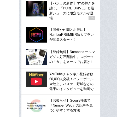
【バボラの新作】NYの輝きを
纏う。「PURE DRIVE」と最
新シューズに限定モデルが登
場
PR
【同僚や仲間とお得に】
NumberPREMIER法人プラン
が募集スタート！
【登録無料】Numberメールマ
ガジン好評配信中。スポーツ
の「今」をメールでお届け！
YouTubeチャンネル登録者数
60,000人突破！バレーボール
や陸上、バスケ、野球などの
選手のインタビューを動画で
【お知らせ】Google検索で
「Number Web」の記事を見
つけやすくする方法