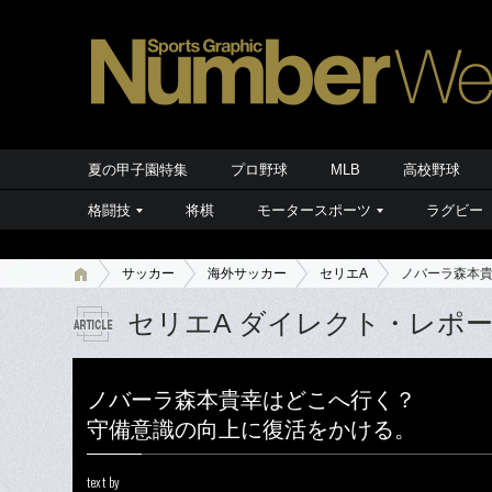
夏の甲子園特集
プロ野球
MLB
高校野球
格闘技
将棋
モータースポーツ
ラグビー
サッカー
海外サッカー
セリエA
ノバーラ森本
セリエA ダイレクト・レポ
ノバーラ森本貴幸はどこへ行く？
守備意識の向上に復活をかける。
text by