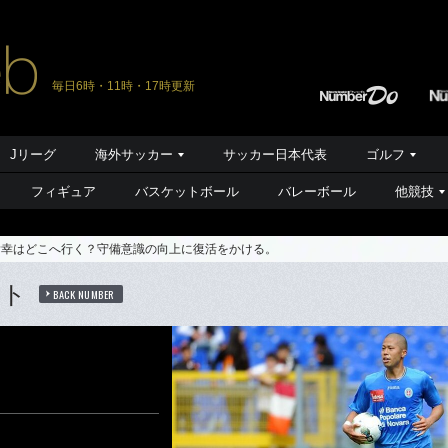
毎日6時・11時・17時更新
Jリーグ
海外サッカー
サッカー日本代表
ゴルフ
フィギュア
バスケットボール
バレーボール
他競技
貴幸はどこへ行く？守備意識の向上に復活をかける。
ート
BACK NUMBER