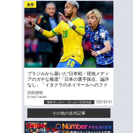
名作
ブラジルから届いた“日本戦・現地メディ
アのガチな報道”「日本の選手採点、論評
なし」「イタクラのネイマールへのファ
ウルは何個目？」
沢田啓明
Hiroaki Sawada
2022/06/07
海外サッカー・サッカー日本代表
その他の名作記事