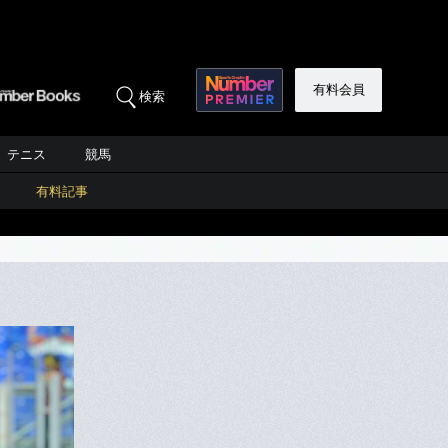
有料会員
検索
テニス
競馬
有料記事