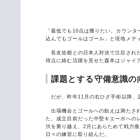
「最低でも10点は獲りたい。カウン
込んでもゴールはゴール」と現地メデ
長友佑都との日本人対決で注目された4
得点に絡む活躍を見せた森本はジャイ
課題とする守備意識の
だが、昨年11月の右ひざ手術以降、
出場機会とゴールへの飢えは満たされ
た。成立目前だった中堅キエーボへの
渋を乗り越え、2月にあらためて戦力
日々の練習に取り組んだ。