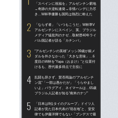
「スペインに祝福を」アルゼンチン窮地
「
→奇跡の大逆転連発→非情ハンデに力尽
→
き…W杯準優勝も国民は熱烈に称えた
き
「ならず者」「いつもこうだ」W杯準V
“ア
アルゼンチンにスペイン、英、ブラジル
ダ
メディア猛批判のナゼ…取材歴40年ライ
度目
バル国記者が語る「カチンバ」
け
“アルゼンチンの英雄”メッシ39歳が銀メ
「
ダルを外さなかった「大きな意味」…6
記者
度目のW杯を”Yapa（おまけ）”と位置付
律
けるも、歴代最多得点で主役に
も
乱闘も辞さず、賛否両論の“アルゼンチ
［
ン流”「一部は愚かだが」「うらやまし
点
いよ」パラグアイ、ネイマールは…65歳
ブラジル人記者が知る“南米のナゾ”
W
な
「日本は8位タイのグループ」ドイツ人
ス
記者が見た日本代表の“現在地”と、堂安
い
律でも伊藤洋輝でもない「ブンデスで最
た