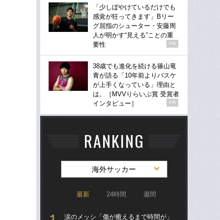
「少しぼやけているだけでも
感覚が狂ってきます」Bリー
グ屈指のシューター・安藤周
人が明かす“見える”ことの重
要性
PR
38歳でも進化を続ける篠山竜
青が語る「10年前よりバスケ
が上手くなっている」理由と
は。［MVVりらいぶ賞 受賞者
インタビュー］
PR
RANKING
海外サッカー
最新
24時間
週間
涙のメッシ「傷が癒えるまで時間が」
涙