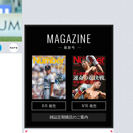
MAGAZINE
最新号
森本は77
し、相手GK
げた。
8/6
4/16
発売
発売
雑誌定期購読のご案内