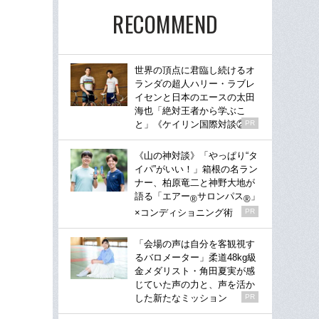
RECOMMEND
世界の頂点に君臨し続けるオ
ランダの超人ハリー・ラブレ
イセンと日本のエースの太田
海也「絶対王者から学ぶこ
と」《ケイリン国際対談②》
PR
《山の神対談》「やっぱり“タ
イパ”がいい！」箱根の名ラン
ナー、柏原竜二と神野大地が
語る「エアー
サロンパス
」
®
®
×コンディショニング術
PR
「会場の声は自分を客観視す
るバロメーター」柔道48kg級
金メダリスト・角田夏実が感
じていた声の力と、声を活か
した新たなミッション
PR