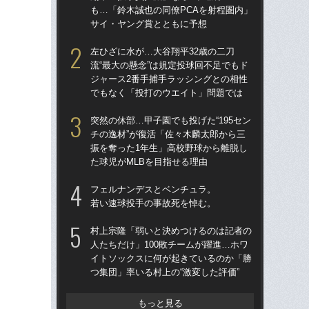
も…「鈴木誠也の同僚PCAを射程圏内」
も…
サイ・ヤング賞とともに予想
サ
左ひざに水が…大谷翔平32歳の二刀
なぜ
流“最大の懸念”は規定投球回不足でもド
った
ジャース2番手捕手ラッシングとの相性
四
でもなく「投打のウエイト」問題では
直面
突然の休部…甲子園でも投げた“195セン
ス
チの逸材”が復活「佐々木麟太郎から三
「あ
振を奪った1年生」高校野球から離脱し
だっ
た球児がMLBを目指せる理由
説
フェルナンデスとベンチュラ。
「
若い速球投手の事故死を悼む。
ゃ
茂英
村上宗隆「弱いと決めつけるのは記者の
た“
人たちだけ」100敗チームが躍進…ホワ
イトソックスに何が起きているのか「勝
左ひ
つ集団」率いる村上の“激変した評価”
流“
ジ
で
もっと見る