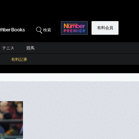
有料会員
検索
テニス
競馬
有料記事