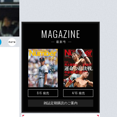
MAGAZINE
最新号
8/6
4/16
発売
発売
雑誌定期購読のご案内