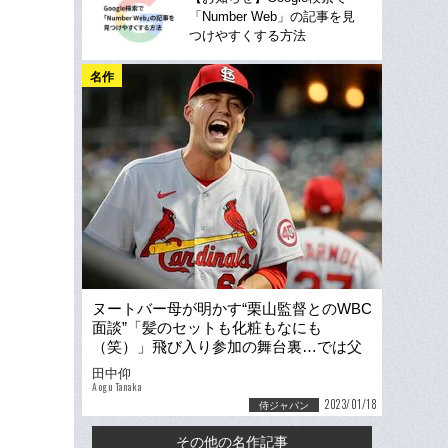
「Number Web」の記事を見
つけやすくする方法
名作
ヌートバー母が明かす“栗山監督とのWBC
面談”「髪のセットも化粧もなにも
（笑）」飛び入り参加の舞台裏…では父
が考える「適正打順」は？
田中仰
Aogu Tanaka
2023/01/18
侍ジャパン
その他の名作記事