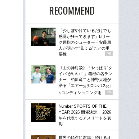
RECOMMEND
「少しぼやけているだけでも
感覚が狂ってきます」Bリー
グ屈指のシューター・安藤周
人が明かす“見える”ことの重
要性
PR
《山の神対談》「やっぱり“タ
イパ”がいい！」箱根の名ラン
ナー、柏原竜二と神野大地が
語る「エアー
サロンパス
」
®
®
×コンディショニング術
PR
Number SPORTS OF THE
YEAR 2026 開催決定！ 2026
年を代表するアスリートを表
彰
世界の頂点に君臨し続けるオ