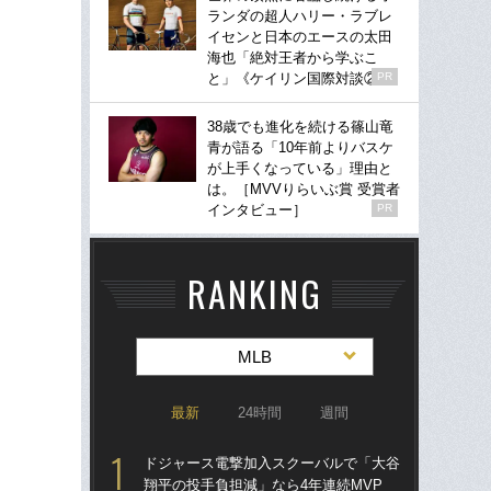
ランダの超人ハリー・ラブレ
イセンと日本のエースの太田
海也「絶対王者から学ぶこ
と」《ケイリン国際対談②》
PR
38歳でも進化を続ける篠山竜
青が語る「10年前よりバスケ
が上手くなっている」理由と
は。［MVVりらいぶ賞 受賞者
インタビュー］
PR
RANKING
MLB
最新
24時間
週間
ドジャース電撃加入スクーバルで「大谷
ド
翔平の投手負担減」なら4年連続MVP
翔平