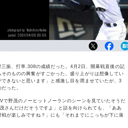
Yoshihiro Koike
photograph by
2001/04/06 00:00
posted
三振、打率.308の成績だった。4月2日、開幕戦直後の記
ムそのものの興奮がすごかった。盛り上がりは想像してい
ができないと思います」と感激し目を潤ませていたが、3
のだった。
Vで野茂のノーヒットノーランのシーンを見ていたそうだ
野茂さんだけだそうですよ」と話を向けられても、「ああ
対戦が楽しみですね？」にも「それまでにこっちが下に落