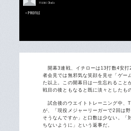
Hideki Okuda
PROFILE
開幕3連戦、イチローは13打数4安打2
者会見では無邪気な笑顔を見せ「ゲー
た以上。この開幕日は一生忘れること
戦目の後ともなると既に淡々としたも
試合後のウエイトトレーニング中、T
が、「現役メジャーリーガーで2回は
そうなんですか」と口数は少ない。「
ちないように」という返事だ。