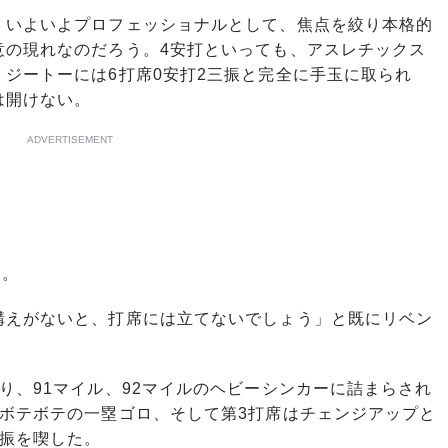
いよいよプロフェッショナルとして、焦点を絞り本格的
意の現れなのだろう。4安打といっても、アスレチックス
ジートーには6打席0安打2三振と完全に手玉に取られ
は開けない。
ADVERTISEMENT
る。
えがないと、打席には立てないでしょう」と既にリベン
、91マイル、92マイルのヘビーシンカーに詰まらされ
でボテボテの一塁ゴロ、そして第3打席はチェンジアップと
三振を喫した。