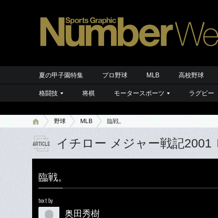
夏の甲子園特集
プロ野球
MLB
高校野球
格闘技
将棋
モータースポーツ
ラグビー
野球
MLB
臨戦。
イチロー メジャー戦記2001
臨戦。
text by
奥田秀樹