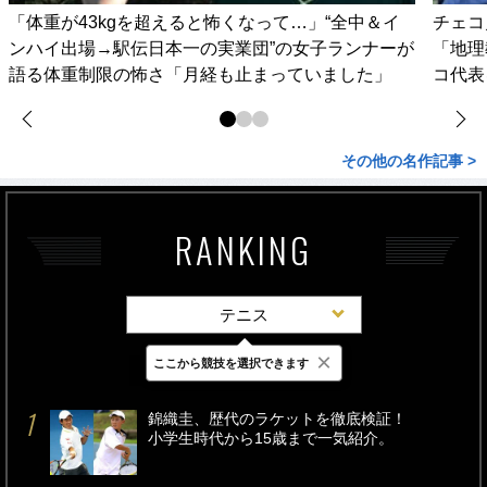
「体重が43kgを超えると怖くなって…」“全中＆イ
チェコ
ンハイ出場→駅伝日本一の実業団”の女子ランナーが
「地理
語る体重制限の怖さ「月経も止まっていました」
コ代表
その他の名作記事 >
RANKING
テニス
×
ここから競技を選択できます
最新
24時間
週間
錦織圭、歴代のラケットを徹底検証！
小学生時代から15歳まで一気紹介。