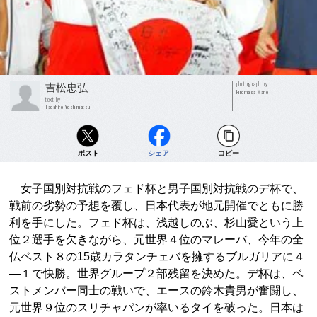
photograph by
吉松忠弘
Hiromasa Mano
text by
Tadahiro Yoshimatsu
ポスト
シェア
コピー
女子国別対抗戦のフェド杯と男子国別対抗戦のデ杯で、
戦前の劣勢の予想を覆し、日本代表が地元開催でともに勝
利を手にした。フェド杯は、浅越しのぶ、杉山愛という上
位２選手を欠きながら、元世界４位のマレーバ、今年の全
仏ベスト８の15歳カラタンチェバを擁するブルガリアに４
―１で快勝。世界グループ２部残留を決めた。デ杯は、ベ
ストメンバー同士の戦いで、エースの鈴木貴男が奮闘し、
元世界９位のスリチャパンが率いるタイを破った。日本は