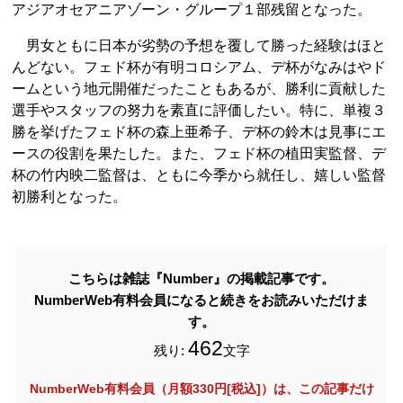
アジアオセアニアゾーン・グループ１部残留となった。
男女ともに日本が劣勢の予想を覆して勝った経験はほと
んどない。フェド杯が有明コロシアム、デ杯がなみはやド
ームという地元開催だったこともあるが、勝利に貢献した
選手やスタッフの努力を素直に評価したい。特に、単複３
勝を挙げたフェド杯の森上亜希子、デ杯の鈴木は見事にエ
ースの役割を果たした。また、フェド杯の植田実監督、デ
杯の竹内映二監督は、ともに今季から就任し、嬉しい監督
初勝利となった。
こちらは雑誌『Number』の掲載記事です。
NumberWeb有料会員になると続きをお読みいただけま
す。
462
残り:
文字
NumberWeb有料会員（月額330円[税込]）は、この記事だけ