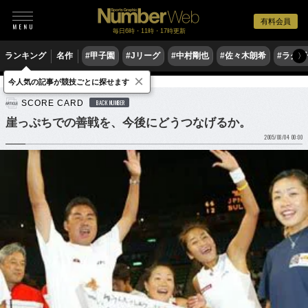
有料会員
毎日6時・11時・17時更新
ランキング
名作
#甲子園
#Jリーグ
#中村剛也
#佐々木朗希
#ラグ
〉
×
今人気の記事が競技ごとに探せます
テニス
テニス日本代表
SCORE CARD
BACK NUMBER
崖っぷちでの善戦を、今後にどうつなげるか。
2005/08/04 00:00