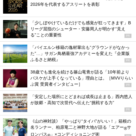
2026年を代表するアスリートを表彰
「少しぼやけているだけでも感覚が狂ってきます」B
リーグ屈指のシューター・安藤周人が明かす“見え
る”ことの重要性
PR
「バイエルン移籍の逸材輩出も“グラウンドがなかっ
た”…」サガン鳥栖最強アカデミーを変えた『企業版
ふるさと納税』
PR
38歳でも進化を続ける篠山竜青が語る「10年前より
バスケが上手くなっている」理由とは。［MVVりらい
ぶ賞 受賞者インタビュー］
PR
「安定した場所にとどまれば成長は止まる」西内悠人
が故郷・高知で次世代へ伝えた“挑戦する力”
PR
《山の神対談》「やっぱり“タイパ”がいい！」箱根の
名ランナー、柏原竜二と神野大地が語る「エアー
サ
®
ロンパス
」×コンディショニング術
®