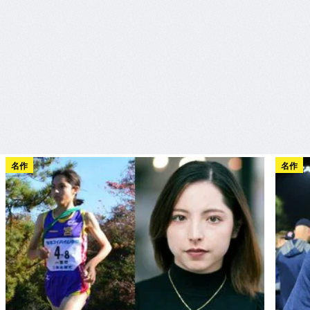
名作
名作