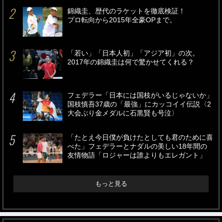
錦織圭、歴代のラケットを徹底検証！
プロ転向から2015年全豪OPまで。
「若い」「日本人初」「アジア初」の次。
2017年の錦織圭は何で驚かせてくれる？
フェデラー「日本には国枝がいるじゃないか」
国枝慎吾37歳の「最強」にカッコイイ伝説〈2
大会ぶり金メダルに石黒賢も号泣〉
「たとえ今日僕が負けたとしても君のために喜
べた」フェデラーとナダルの美しい18年間の
友情物語「ロジャーは誰よりもエレガント」
もっと見る