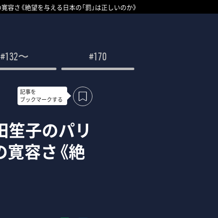
の寛容さ《絶望を与える日本の「罰」は正しいのか》
#132〜
#170
記事を
ブックマークする
田笙子のパリ
の寛容さ《絶
》