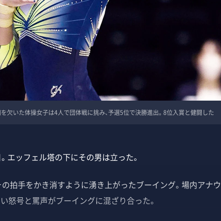
を欠いた体操女子は4人で団体戦に挑み、予選5位で決勝進出。8位入賞と健闘した
日。エッフェル塔の下にその男は立った。
の拍手をかき消すように湧き上がったブーイング。場内アナウ
しい怒号と罵声がブーイングに混ざり合った。