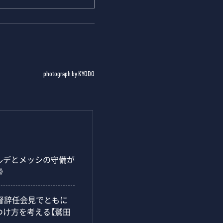
photograph by KYODO
ルデとメッシの守備が
》
督辞任会見でともに
つけ方を考える【鷲田