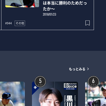
は本当に勝利のためだっ
たか～
2018/01/23
その他
#944
もっとみる
5
6