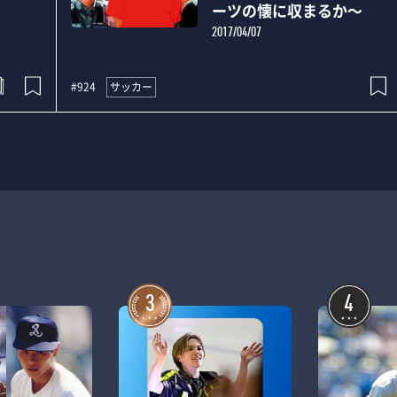
ーツの懐に収まるか～
2017/04/07
サッカー
#924
3
4