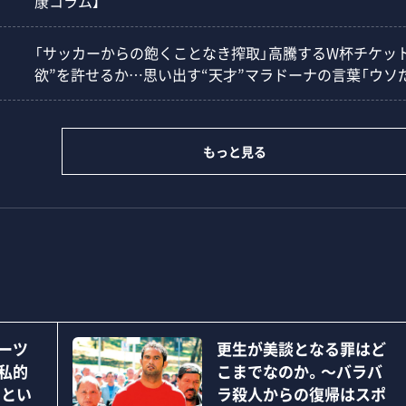
康コラム】
「サッカーからの飽くことなき搾取」高騰するW杯チケット問
欲”を許せるか…思い出す“天才”マラドーナの言葉「ウソ
もっと見る
ーツ
更生が美談となる罪はど
私的
こまでなのか。～バラバ
るとい
ラ殺人からの復帰はスポ