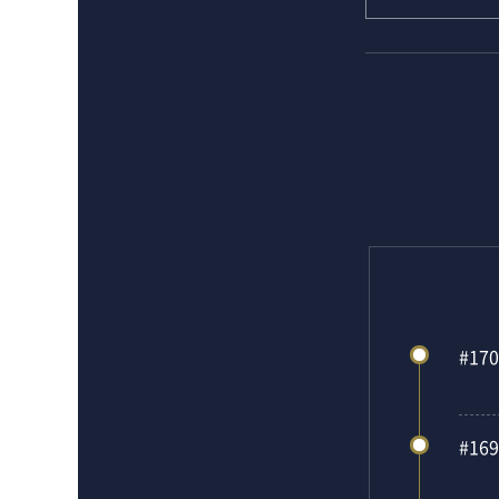
#170
#169