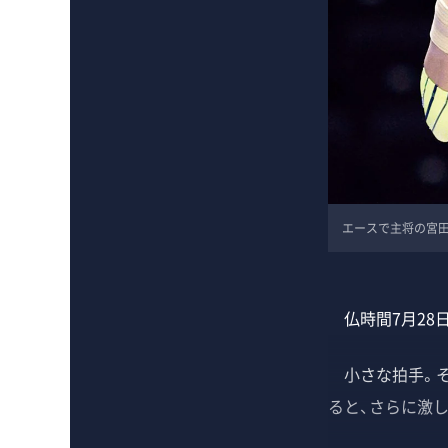
エースで主将の宮田
仏時間7月28
小さな拍手。そ
ると、さらに激