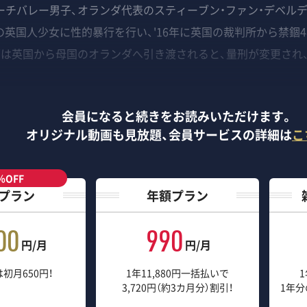
チバレー男子、オランダ代表のスティーブン・ファン・デベルデ。
2歳の英国人少女に性的暴行を行い、'16年に英国の裁判所から禁
柄は英国から母国のオランダへ引き渡されると、量刑が変更され
会員になると続きをお読みいただけます。
オリジナル動画も見放題、
会員サービスの詳細は
こ
％OFF
プラン
年額プラン
00
990
円/月
円/月
初月650円！
1年11,880円一括払いで
1
3,720円（約3カ月分）割引！
1年分