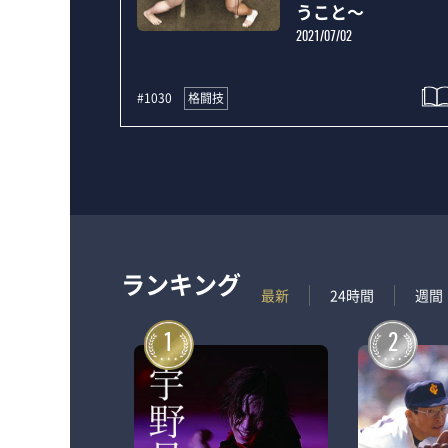
うこと～
2021/07/02
格闘技
#1030
ランキング
最新
24時間
週間
1
2