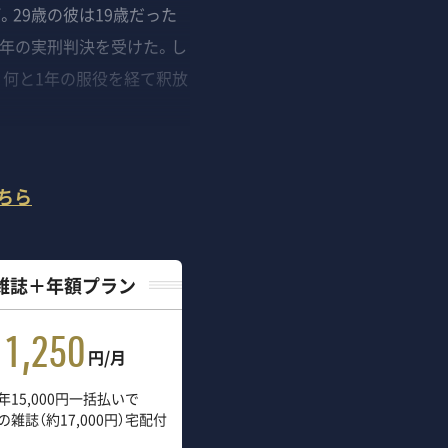
29歳の彼は19歳だった
錮4年の実刑判決を受けた。し
、何と1年の服役を経て釈放
ちら
雑誌＋年額プラン
1,250
円/月
年15,000円一括払いで
の雑誌（約17,000円）宅配付