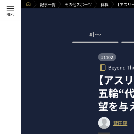
記事一覧
その他スポーツ
体操
【アスリ
#1〜
#1102
Beyond Th
【アス
五輪“
望を与
鷲田康