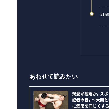
#168
あわせて読みたい
親愛か癒着か。スポ
記者今昔。～大関と
に酒席を同じくす