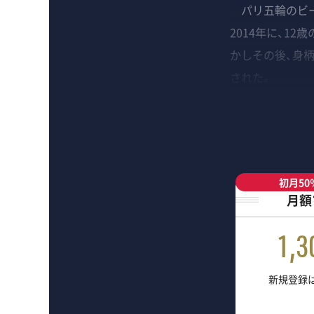
パリ五輪のビー
2014年に、1
かしその後、身
された。
初月50
月額
1,3
新規登録は