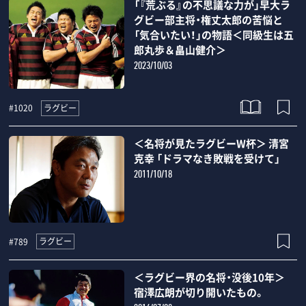
「『荒ぶる』の不思議な力が」早大ラ
グビー部主将・権丈太郎の苦悩と
「気合いたい！」の物語＜同級生は五
郎丸歩＆畠山健介＞
2023/10/03
ラグビー
#1020
＜名将が見たラグビーW杯＞ 清宮
克幸 「ドラマなき敗戦を受けて」
2011/10/18
ラグビー
#789
＜ラグビー界の名将・没後10年＞
宿澤広朗が切り開いたもの。