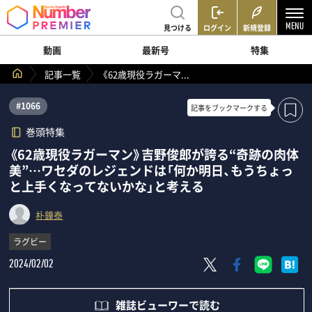
見つける
ログイン
新規登録
動画
最新号
特集
記事一覧
《62歳現役ラガーマ...
#1066
記事を
ブックマークする
巻頭特集
《62歳現役ラガーマン》吉野俊郎が誇る“奇跡の肉体
美”…ワセダのレジェンドは「何か明日、もうちょっ
と上手くなってないかな」と考える
朴鐘泰
ラグビー
2024/02/02
雑誌ビューワーで読む