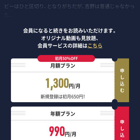
ビーはひと区切り、となりがちだが、吉野は普通じゃなかっ
た。
会員になると続きをお読みいただけます。
オリジナル動画も見放題、
会員サービスの詳細は
こちら
初月50％OFF
月額プラン
申し込む
1,300
円/月
新規登録は初月650円！
年額プラン
申し込む
990
円/月