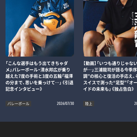
「こんな選手はもう出てきちゃダ
【動画】「いつも通りじゃな
メ」バレーボール・清水邦広が乗り
が…」三浦龍司が語る今季序
越えた7度の手術と3度の五輪「福澤
調”の核心と復活の手応え、
の分まで、思いを乗っけて…」《引退
スイスで測った“足型”「オ
記念インタビュー》
イドの未来も」《独占告白》
バレーボール
陸上
2026/07/30
2