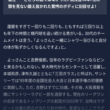
類を見ない鍛え抜かれた驚愕のボディに刮目せよ！
還暦をすぎて一回りも二回りも、ともすれば三回り以上
も年下の仲間と楕円球を追い続ける男がいる。30代のチー
ムメイトは言う。「よっさんと一緒にシャワー浴びると自分
の体が恥ずかしくなるんですよ」と。
よっさんこと吉野俊郎。往年のラグビーファンならピン
と来るかもしれない。早大時代からセンターとして活躍し、
本城和彦、津布久誠とともに「三羽ガラス」と呼ばれ、サント
リーでは'95年度の全国社会人大会と日本選手権の初優勝
に貢献した。ただ、吉野はすでに35歳。その後、大阪異動を
機にサントリーラグビー部を退部する。現在のリーグワン
の前身であるトップリーグの創設が2003年で、当時はラグ
ビーと社業の両立が当たり前の時代。普通ならここでラグ