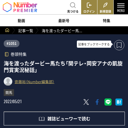
見つける
ログイン
新規登録
動画
最新号
特集
記事一覧
海を渡ったダービー馬...
#1051
記事を
ブックマークする
巻頭特集
海を渡ったダービー馬たち「関テレ・岡安アナの凱旋
門賞実況秘話」
齋藤裕（Number編集部）
競馬
2022/05/21
雑誌ビューワーで読む