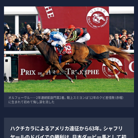
オルフェーヴル――2年連続凱旋門賞2着。鞍上スミヨンは'12年のクビ差惜敗（赤帽）
に生まれて初めて悔し涙を流した
ハクチカラによるアメリカ遠征から63年。シャフリ
ヤールのドバイでの勝利は、日本ダービー馬として初