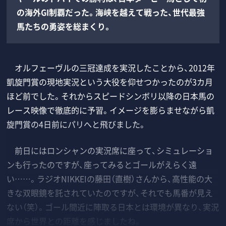
の海外GI制覇だった。海峡を越えて戦った、世代最強
馬たちの勇姿を総まくり。
オルフェーヴルの三冠達成を実況したことから、2012年
凱旋門賞の現地実況という大役を仰せつかったのが3カ月
ほど前でした。それからスピードシンボリ以降の日本馬の
レース映像で徹底的に予習。イメージを膨らませながら凱
旋門賞の4日前にパリへと飛びました。
前日にはロンシャンの実況席に座って、シミュレーショ
ンも行ったのですが、座ってみるとゴールがえらく遠
い……。ラジオNIKKEIの藤田（直樹）さんから、高性能の大
きな双眼鏡を託されていたのですが、それでも馬番が見え
ない（笑）。ゴール間近に陣取る日本とは環境が異なり、実況
席から世界との距離を感じましたね。