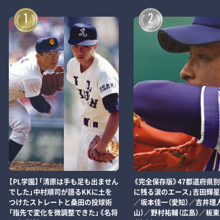
1
2
【PL学園】「清原は手も足も出ません
《完全保存版》47都道府県別
でした」中村順司が語るKKに土を
に残る涙のエース」吉田輝星
つけたストレートと桑田の投球術
／坂本佳一（愛知）／吉井理
「指先で変化を微調整できた」《名将
山）／野村祐輔（広島）／板