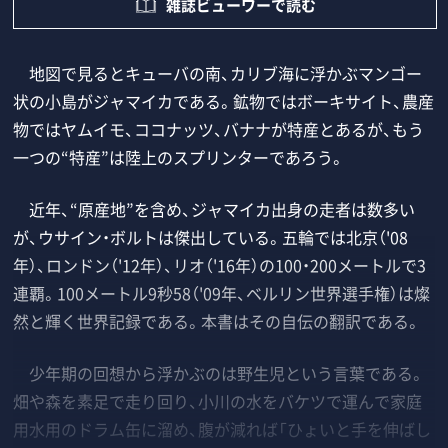
雑誌ビューワーで読む
地図で見るとキューバの南、カリブ海に浮かぶマンゴー
状の小島がジャマイカである。鉱物ではボーキサイト、農産
物ではヤムイモ、ココナッツ、バナナが特産とあるが、もう
一つの“特産”は陸上のスプリンターであろう。
近年、“原産地”を含め、ジャマイカ出身の走者は数多い
が、ウサイン・ボルトは傑出している。五輪では北京（'08
年）、ロンドン（'12年）、リオ（'16年）の100・200メートルで3
連覇。100メートル9秒58（'09年、ベルリン世界選手権）は燦
然と輝く世界記録である。本書はその自伝の翻訳である。
少年期の回想から浮かぶのは野生児という言葉である。
畑や森を素足で走り回り、小川の水をバケツで運んで家庭
用水用のドラム缶に溜め、腹が減れば「ひょいと手を伸ばし