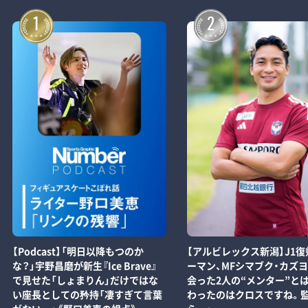
1
2
【Podcast】「明日以降もつのか
【アルビレックス新潟】J1復
な？」宇野昌磨が新生『Ice Brave』
ーマン、MFシマブク・カズ
で見せた「しょまりん」だけではな
会った2人の“メンター”とは
い座長としての矜持「凄すぎて言葉
わったのはクロスですね。