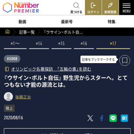
見つける
ログイン
新規登録
動画
最新号
特集
記事一覧
『ウサイン・ボルト自...
#1〜
#14
#15
#16
#17
#1008
記事を
ブックマークする
オリンピック名著探訪 「五輪の書」を読む
『ウサイン・ボルト自伝』 野生児からスターへ。 とて
つもない才能の源流とは。
後藤正治
陸上
2020/08/16