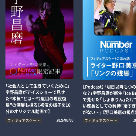
「社会人として生きていくために」
【Podcast】「明日以降もつ
宇野昌磨がアイスショーで見せ
な？」宇野昌磨が新生『Ice Br
た“本気”とは…“2度目の現役復
で見せた「しょまりん」だけ
帰”の深層も探る【初演の様子を10
い座長としての矜持「凄す
分のオリジナル動画で】
がない…」《野口美恵の視点
フィギュアスケート
フィギュアスケート
2026/08/08
2