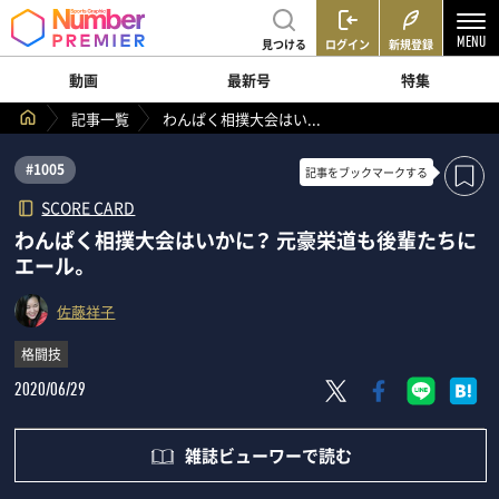
見つける
ログイン
新規登録
動画
最新号
特集
記事一覧
わんぱく相撲大会はい...
#1005
記事を
ブックマークする
SCORE CARD
わんぱく相撲大会はいかに？ 元豪栄道も後輩たちに
エール。
佐藤祥子
格闘技
2020/06/29
雑誌ビューワーで読む