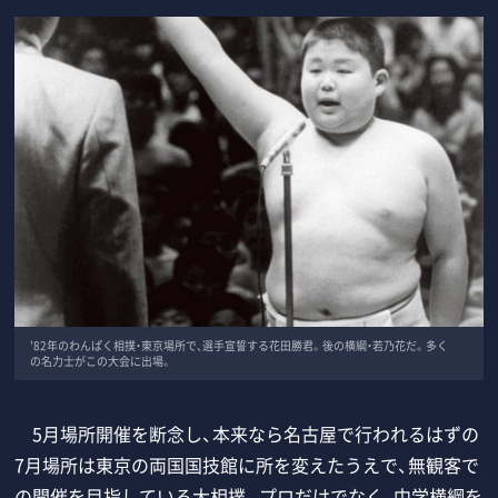
'82年のわんぱく相撲・東京場所で、選手宣誓する花田勝君。後の横綱・若乃花だ。多く
の名力士がこの大会に出場。
5月場所開催を断念し、本来なら名古屋で行われるはずの
7月場所は東京の両国国技館に所を変えたうえで、無観客で
の開催を目指している大相撲。プロだけでなく、中学横綱を