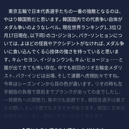
東京五輪で日本代表選手たちの一番の強敵となるのは、
やはり韓国勢だと思います。韓国国内での代表争い自体が
メダル争いのようなレベル。現在世界ランキング1、3位（2
月17日現在、以下同）のコ・ジンヨン、パク・ソンヒョンにつ
いては、よほどの怪我やアクシデントがなければ、メダル争
いに食い込んでくる心技体の強さを持っていると思いま
す。キム・セヨン、イ・ジョンウン6、キム・ヒョージュ……と
誰が出てきても怖い存在。中でも前回のリオ五輪金メダリ
スト、パク・インビは出場、そして連覇へ虎視眈々ですね。
今年はシーズンインから目の色が違います。リオの時も左
手親指の負傷で直前までブランクがあっての金でしたし、
一発勝負への調整力、集中力も抜群です。韓国各選手は暑さ
との闘い、という面でもスタミナがあります。韓国と日本は
気候も似ているし、適応しやすいかなと考えます。