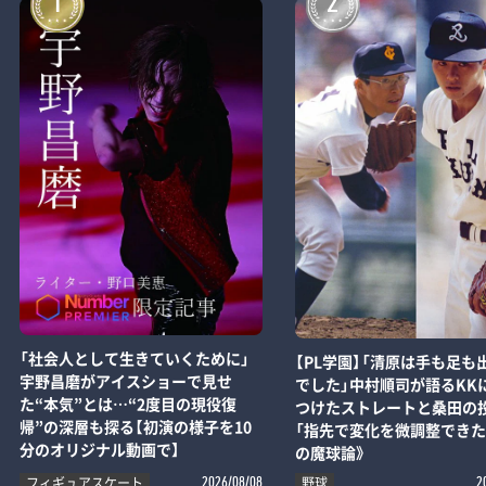
1
2
「社会人として生きていくために」
【PL学園】「清原は手も足も
宇野昌磨がアイスショーで見せ
でした」中村順司が語るKK
た“本気”とは…“2度目の現役復
つけたストレートと桑田の
帰”の深層も探る【初演の様子を10
「指先で変化を微調整できた
分のオリジナル動画で】
の魔球論》
フィギュアスケート
野球
2026/08/08
2