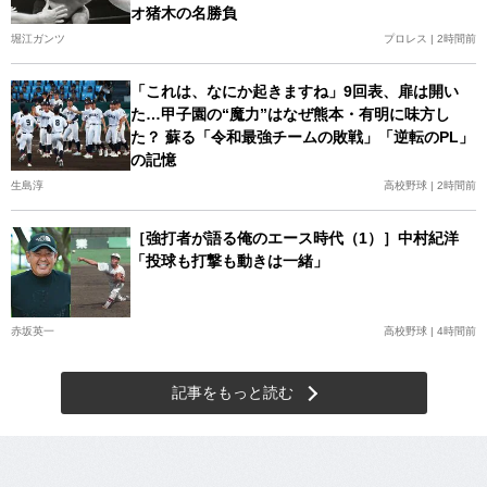
オ猪木の名勝負
堀江ガンツ
プロレス | 2時間前
「これは、なにか起きますね」9回表、扉は開い
た…甲子園の“魔力”はなぜ熊本・有明に味方し
た？ 蘇る「令和最強チームの敗戦」「逆転のPL」
の記憶
生島淳
高校野球 | 2時間前
［強打者が語る俺のエース時代（1）］中村紀洋
「投球も打撃も動きは一緒」
赤坂英一
高校野球 | 4時間前
記事をもっと読む