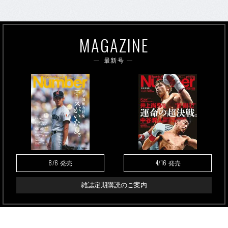
MAGAZINE
最新号
8/6
4/16
発売
発売
雑誌定期購読のご案内