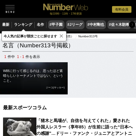
有料会員
毎日6時・11時・17時更新
最新
ランキング
名作
#甲子園
#Jリーグ
#中村剛也
#佐々木朗希
〉
×
今人気の記事が競技ごとに探せます
スポーツ名言集
出典元雑誌（1993年発売）
Number313号
名言（Number313号掲載）
1
件中
1 - 1
件を表示
W杯に行って感じるのは、思ったほど素
晴らしいトーナメントではない、という
こと。
ジーコ(サッカー)
最新スポーツコラム
「猪木と馬場が、自信を与えてくれた」愛された
外国人レスラー（享年85）が生前に語った“日本へ
の感謝”…ドリー・ファンク・ジュニアとアントニ