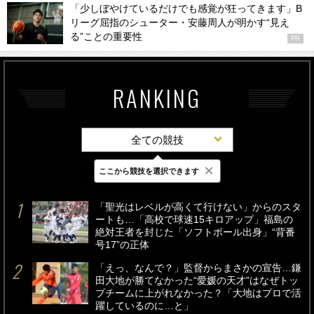
「少しぼやけているだけでも感覚が狂ってきます」B
リーグ屈指のシューター・安藤周人が明かす“見え
る”ことの重要性
PR
RANKING
全ての競技
×
ここから競技を選択できます
最新
24時間
週間
「聖光はレベルが高くて行けない」からのスタ
ートも…「高校で球速15キロアップ」福島の
絶対王者を封じた「ソフトボール出身」“背番
号17”の正体
「えっ、なんで？」監督からまさかの宣告…鎌
田大地が勝てなかった“愛媛の天才”はなぜトッ
プチームに上がれなかった？「大地はプロで活
躍しているのに…と」