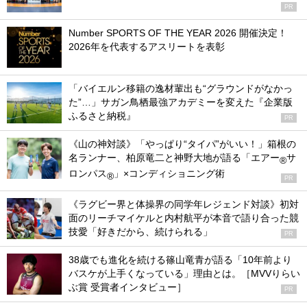
PR
Number SPORTS OF THE YEAR 2026 開催決定！
2026年を代表するアスリートを表彰
「バイエルン移籍の逸材輩出も“グラウンドがなかっ
た”…」サガン鳥栖最強アカデミーを変えた『企業版
ふるさと納税』
PR
《山の神対談》「やっぱり“タイパ”がいい！」箱根の
名ランナー、柏原竜二と神野大地が語る「エアー
サ
®
ロンパス
」×コンディショニング術
®
PR
《ラグビー界と体操界の同学年レジェンド対談》初対
面のリーチマイケルと内村航平が本音で語り合った競
技愛「好きだから、続けられる」
PR
38歳でも進化を続ける篠山竜青が語る「10年前より
バスケが上手くなっている」理由とは。［MVVりらい
ぶ賞 受賞者インタビュー］
PR