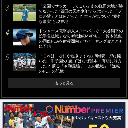
「公園でサッカーしてこい」あの鎌田大地が勝
てなかった“四国の天才少年”がぶつかった「プ
ロの壁」とは何だった？ 本人が気づいた“意外
な事実”と現在地
ドジャース電撃加入スクーバルで「大谷翔平の
投手負担減」なら4年連続MVPも…「鈴木誠也
の同僚PCAを射程圏内」サイ・ヤング賞ととも
に予想
「これは、なにか起きますね」9回表、扉は開
いた…甲子園の“魔力”はなぜ熊本・有明に味方
した？ 蘇る「令和最強チームの敗戦」「逆転
のPL」の記憶
もっと見る