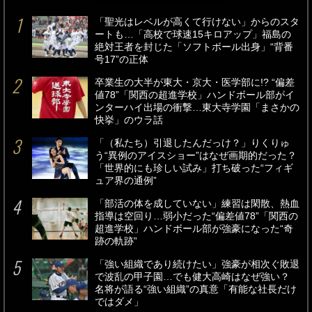
「聖光はレベルが高くて行けない」からのスタ
ートも…「高校で球速15キロアップ」福島の
絶対王者を封じた「ソフトボール出身」“背番
号17”の正体
卒業生の大半が東大・京大・医学部に!? “偏差
値78”「関西の超進学校」ハンドボール部がイ
ンターハイ出場の衝撃…東大寺学園「まさかの
快挙」のウラ話
「（私たち）引退したんだっけ？」りくりゅ
う“異例のアイスショー”はなぜ画期的だった？
「世界的にも珍しい試み」打ち破った“フィギ
ュア界の通例”
「部活の体を成していない」練習は閑散、熱血
指導は空回り…弱小だった“偏差値78”「関西の
超進学校」ハンドボール部が強豪になった“奇
跡の軌跡”
「強い組織であり続けたい」強豪が相次ぐ敗退
で波乱の甲子園…でも健大高崎はなぜ強い？
名将が語る“強い組織”の真意「有能な社長だけ
ではダメ」