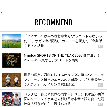
RECOMMEND
「バイエルン移籍の逸材輩出も“グラウンドがなかっ
た”…」サガン鳥栖最強アカデミーを変えた『企業版
ふるさと納税』
PR
Number SPORTS OF THE YEAR 2026 開催決定！
2026年を代表するアスリートを表彰
世界の頂点に君臨し続けるオランダの超人ハリー・ラ
ブレイセンと日本のエースの太田海也「絶対王者から
学ぶこと」《ケイリン国際対談②》
PR
《ラグビー界と体操界の同学年レジェンド対談》初対
面のリーチマイケルと内村航平が本音で語り合った競
技愛「好きだから、続けられる」
PR