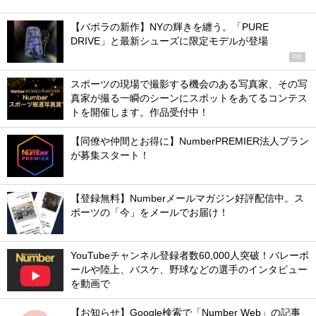
【バボラの新作】NYの輝きを纏う。「PURE
DRIVE」と最新シューズに限定モデルが登場
PR
スポーツの現場で撮影する機会のある写真家、その写
真家が撮る一瞬のシーンにスポットをあてるコンテス
トを開催します。作品受付中！
【同僚や仲間とお得に】NumberPREMIER法人プラン
が募集スタート！
【登録無料】Numberメールマガジン好評配信中。ス
ポーツの「今」をメールでお届け！
YouTubeチャンネル登録者数60,000人突破！バレーボ
ールや陸上、バスケ、野球などの選手のインタビュー
を動画で
【お知らせ】Google検索で「Number Web」の記事