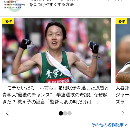
を見つけやすくする方法
名作
名作
「モテたいだろ、お前ら」箱根駅伝を逃した原晋と
大谷翔
青学大“最後のチャンス”…学連選抜の奇跡はなぜ起
ジャー
きた？ 教え子の証言「監督もあの時だけは…」
ズラ”
その他の名作記事 >