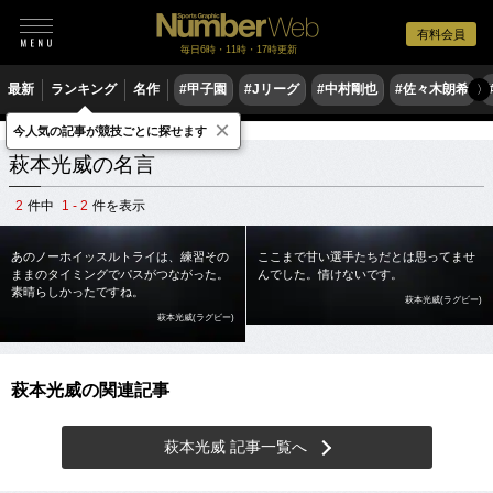
有料会員
毎日6時・11時・17時更新
最新
ランキング
名作
#甲子園
#Jリーグ
#中村剛也
#佐々木朗希
〉
×
今人気の記事が競技ごとに探せます
スポーツ名言集
ハ
萩本光威
萩本光威の名言
2
件中
1 - 2
件を表示
あのノーホイッスルトライは、練習その
ここまで甘い選手たちだとは思ってませ
ままのタイミングでパスがつながった。
んでした。情けないです。
素晴らしかったですね。
萩本光威(ラグビー)
萩本光威(ラグビー)
萩本光威の関連記事
萩本光威 記事一覧へ