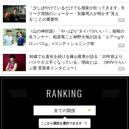
「少しぼやけているだけでも感覚が狂ってきます」B
リーグ屈指のシューター・安藤周人が明かす“見え
る”ことの重要性
PR
《山の神対談》「やっぱり“タイパ”がいい！」箱根の
名ランナー、柏原竜二と神野大地が語る「エアー
サ
®
ロンパス
」×コンディショニング術
®
PR
38歳でも進化を続ける篠山竜青が語る「10年前より
バスケが上手くなっている」理由とは。［MVVりらい
ぶ賞 受賞者インタビュー］
PR
RANKING
全ての競技
×
ここから競技を選択できます
最新
24時間
週間