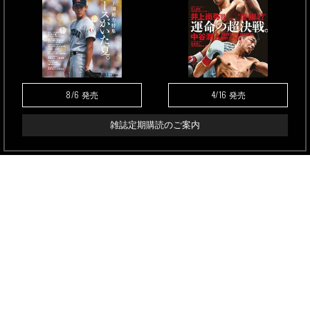
8/6
4/16
発売
発売
雑誌定期購読のご案内