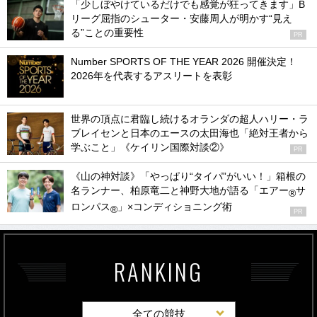
「少しぼやけているだけでも感覚が狂ってきます」B
リーグ屈指のシューター・安藤周人が明かす“見え
る”ことの重要性
PR
Number SPORTS OF THE YEAR 2026 開催決定！
2026年を代表するアスリートを表彰
世界の頂点に君臨し続けるオランダの超人ハリー・ラ
ブレイセンと日本のエースの太田海也「絶対王者から
学ぶこと」《ケイリン国際対談②》
PR
《山の神対談》「やっぱり“タイパ”がいい！」箱根の
名ランナー、柏原竜二と神野大地が語る「エアー
サ
®
ロンパス
」×コンディショニング術
®
PR
RANKING
全ての競技