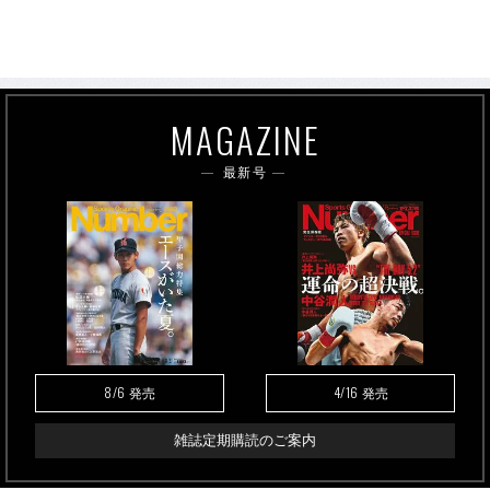
MAGAZINE
最新号
8/6
4/16
発売
発売
雑誌定期購読のご案内