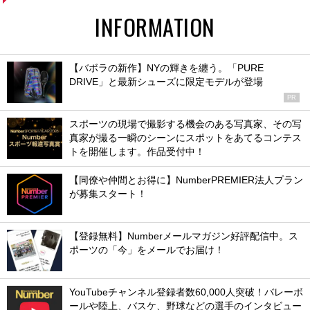
INFORMATION
【バボラの新作】NYの輝きを纏う。「PURE
DRIVE」と最新シューズに限定モデルが登場
PR
スポーツの現場で撮影する機会のある写真家、その写
真家が撮る一瞬のシーンにスポットをあてるコンテス
トを開催します。作品受付中！
【同僚や仲間とお得に】NumberPREMIER法人プラン
が募集スタート！
【登録無料】Numberメールマガジン好評配信中。ス
ポーツの「今」をメールでお届け！
YouTubeチャンネル登録者数60,000人突破！バレーボ
ールや陸上、バスケ、野球などの選手のインタビュー