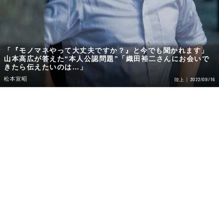
「『モノマネやって大丈夫ですか？』と今でも聞かれます」
山本高広が答えた“本人公認問題”「織田裕二さんにお会いで
きたら伝えたいのは…」
松本宣昭
2022/09/16
陸上