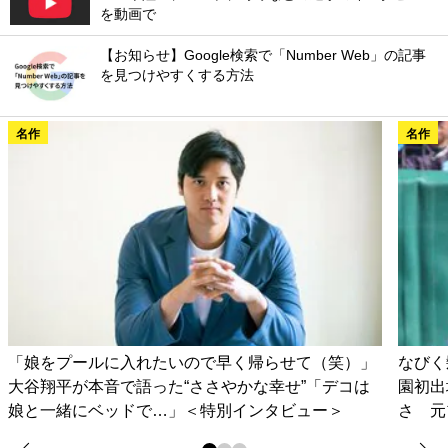
を動画で
【お知らせ】Google検索で「Number Web」の記事
を見つけやすくする方法
名作
名作
「娘をプールに入れたいので早く帰らせて（笑）」
なびく
大谷翔平が本音で語った“ささやかな幸せ”「デコは
園初出
娘と一緒にベッドで…」＜特別インタビュー＞
さ 元