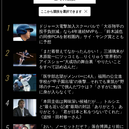
×
ここから競技を選択できます
最新
24時間
週間
ドジャース電撃加入スクーバルで「大谷翔平の
投手負担減」なら4年連続MVPも…「鈴木誠也
の同僚PCAを射程圏内」サイ・ヤング賞ととも
に予想
「まだ着替えてなかったんかい！」三浦璃来が
木原龍一にツッコミも…りくりゅう“世界初の
アイスショー”大成功の舞台裏「やりたいこと
をすべて詰め込んだ」
「医学部志望がメンバーに4人」福岡の公立進
学校が“甲子園出場”の衝撃…それでも東筑が“野
球のチーム”で挑んだワケは？「さすがに勉強
に身が入らなくて」
「本田圭佑は興味深い候補だが…」トルシエ
と“最も近い記者”最期の対話「ありがとう、あ
りがとう」「君が日本と私をつないでくれた」
《追悼・田村修一さん》
「おい、ノーヒットだぞ？」落合博満より前に