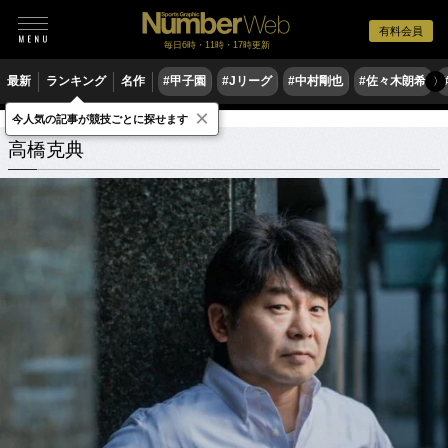
有料会員
毎日6時・11時・17時更新
最新
ランキング
名作
#甲子園
#Jリーグ
#中村剛也
#佐々木朗希
〉
×
今人気の記事が競技ごとに探せます
高橋克典
関連記事
高橋克典