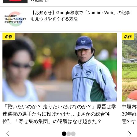
を動画で
【お知らせ】Google検索で「Number Web」の記事
を見つけやすくする方法
名作
名作
「戦いたいのか？ 走りたいだけなのか？」原晋は学
中垣内
連選抜の選手たちに投げかけた…まさかの総合“4
30年
位”、「寄せ集め集団」の逆襲はなぜ起きた？
意外す