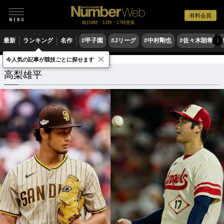
有料会員
毎日6時・11時・17時更新
最新
ランキング
名作
#甲子園
#Jリーグ
#中村剛也
#佐々木朗希
〉
×
今人気の記事が競技ごとに探せます
高梨雄平
関連記事
高梨雄平