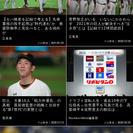
【セパ格差を記録で考える】先発
菅野智之がいる、いないにかかわら
重視の投手起用は“時代遅れ”か 救
ず 2021年の巨人が解決すべき“泣
援防御率と見比べると、ある傾向
き所”とは【記録で12球団総括】
が
広尾晃
広尾晃
2020/12/29
プロ野球
2021/01/25
プロ野球
巨人、大量16人「戦力外通告」の
ドラフト逆転人生・過去10年の下
真相 原辰徳監督の戦略と台頭す
位指名→出世選手を写真で見る 高
る“第7世代”の実態とは
梨雄平＆佐野恵太の順位は…
鷲田康
NumberWeb編集部
2020/11/13
2020/10/24
プロ野球
プロ野球