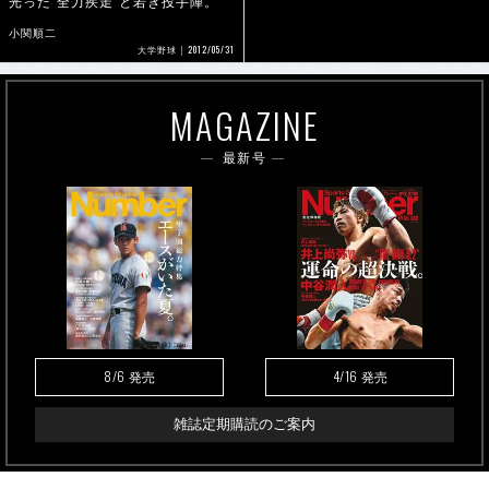
光った“全力疾走”と若き投手陣。
小関順二
2012/05/31
大学野球
MAGAZINE
最新号
8/6
4/16
発売
発売
雑誌定期購読のご案内