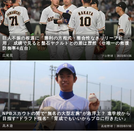
巨人不振の根源に「勝利の方程式・整合性なきリリーフ起
用」 成績で見ると盤石ヤクルトとの差は歴然〈セ唯一の救援
防御率4点台〉
広尾晃
2022/07/26
プロ野球
NPBスカウトの間で“無名の大型左腕”が急浮上？ 進学校から
目指す“ドラフト指名”「育成でもいいからプロに行きたい」
高木遊
2022/07/10
高校野球