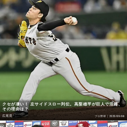
クセが凄い！ 左サイドスロー列伝。高梨雄平が巨人で活躍、
その理由は？
広尾晃
2020/09/08
プロ野球