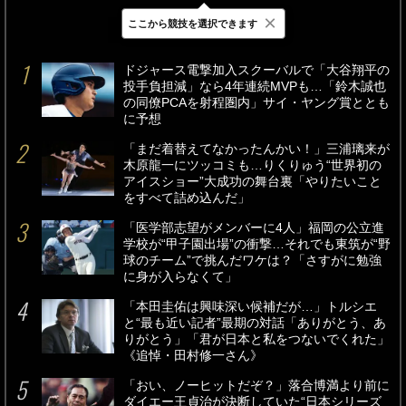
×
ここから競技を選択できます
最新
24時間
週間
ドジャース電撃加入スクーバルで「大谷翔平の
投手負担減」なら4年連続MVPも…「鈴木誠也
の同僚PCAを射程圏内」サイ・ヤング賞ととも
に予想
「まだ着替えてなかったんかい！」三浦璃来が
木原龍一にツッコミも…りくりゅう“世界初の
アイスショー”大成功の舞台裏「やりたいこと
をすべて詰め込んだ」
「医学部志望がメンバーに4人」福岡の公立進
学校が“甲子園出場”の衝撃…それでも東筑が“野
球のチーム”で挑んだワケは？「さすがに勉強
に身が入らなくて」
「本田圭佑は興味深い候補だが…」トルシエ
と“最も近い記者”最期の対話「ありがとう、あ
りがとう」「君が日本と私をつないでくれた」
《追悼・田村修一さん》
「おい、ノーヒットだぞ？」落合博満より前に
ダイエー王貞治が決断していた“日本シリーズ