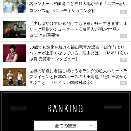
名ランナー、柏原竜二と神野大地が語る「エアー
サ
®
ロンパス
」×コンディショニング術
®
PR
「少しぼやけているだけでも感覚が狂ってきます」B
リーグ屈指のシューター・安藤周人が明かす“見え
る”ことの重要性
PR
38歳でも進化を続ける篠山竜青が語る「10年前より
バスケが上手くなっている」理由とは。［MVVりらい
ぶ賞 受賞者インタビュー］
PR
世界の頂点に君臨し続けるオランダの超人ハリー・ラ
ブレイセンと日本のエースの太田海也「絶対王者から
学ぶこと」《ケイリン国際対談②》
PR
RANKING
全ての競技