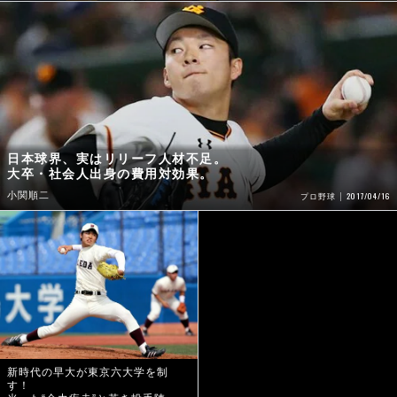
日本球界、実はリリーフ人材不足。
大卒・社会人出身の費用対効果。
小関順二
2017/04/16
プロ野球
新時代の早大が東京六大学を制
す！