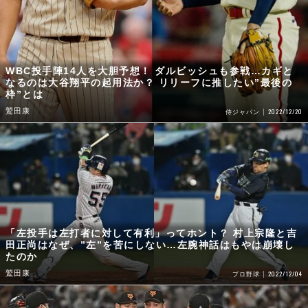
WBC投手陣14人を大胆予想！ ダルビッシュも参戦…カギと
なるのは大谷翔平の起用法か？ リリーフに推したい”最後の
枠”とは
鷲田康
2022/12/20
侍ジャパン
「左投手は左打者に対して有利」ってホント？ 村上宗隆と吉
田正尚はなぜ、”左”を苦にしない…左腕神話はもやは崩壊し
たのか
鷲田康
2022/12/04
プロ野球