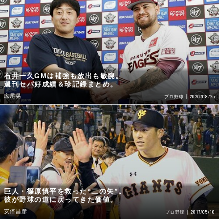
石井一久GMは補強も放出も敏腕。
週刊セパ好成績＆珍記録まとめ。
広尾晃
2020/08/25
プロ野球
巨人・篠原慎平を救った“二の矢”。
彼が野球の道に戻ってきた価値。
安倍昌彦
2017/05/10
プロ野球