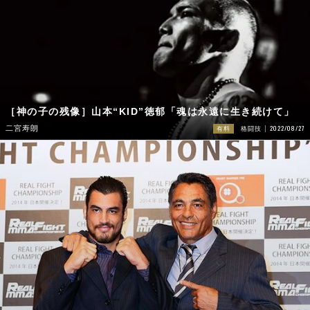
［神の子の残像］山本“KID”徳郁「魂は永遠に生き続けて」
2022/08/27
二宮寿朗
有料
格闘技