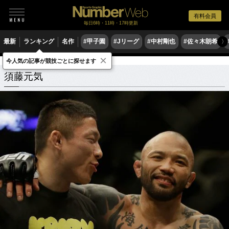
有料会員
毎日6時・11時・17時更新
最新
ランキング
名作
#甲子園
#Jリーグ
#中村剛也
#佐々木朗希
〉
×
今人気の記事が競技ごとに探せます
須藤元気
関連記事
須藤元気