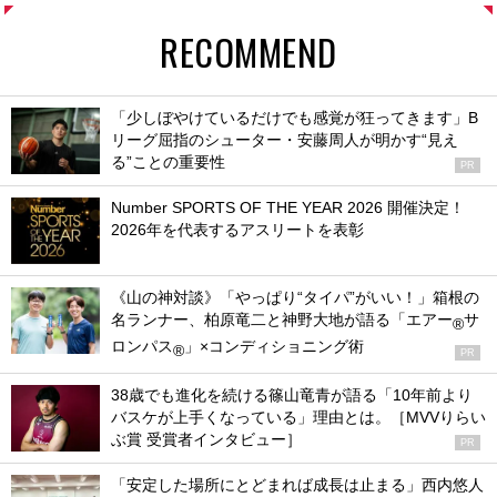
RECOMMEND
「少しぼやけているだけでも感覚が狂ってきます」B
リーグ屈指のシューター・安藤周人が明かす“見え
る”ことの重要性
PR
Number SPORTS OF THE YEAR 2026 開催決定！
2026年を代表するアスリートを表彰
《山の神対談》「やっぱり“タイパ”がいい！」箱根の
名ランナー、柏原竜二と神野大地が語る「エアー
サ
®
ロンパス
」×コンディショニング術
®
PR
38歳でも進化を続ける篠山竜青が語る「10年前より
バスケが上手くなっている」理由とは。［MVVりらい
ぶ賞 受賞者インタビュー］
PR
「安定した場所にとどまれば成長は止まる」西内悠人