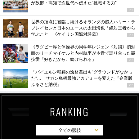
が故郷・高知で次世代へ伝えた“挑戦する力”
PR
世界の頂点に君臨し続けるオランダの超人ハリー・ラ
ブレイセンと日本のエースの太田海也「絶対王者から
学ぶこと」《ケイリン国際対談②》
PR
《ラグビー界と体操界の同学年レジェンド対談》初対
面のリーチマイケルと内村航平が本音で語り合った競
技愛「好きだから、続けられる」
PR
「バイエルン移籍の逸材輩出も“グラウンドがなかっ
た”…」サガン鳥栖最強アカデミーを変えた『企業版
ふるさと納税』
PR
RANKING
全ての競技