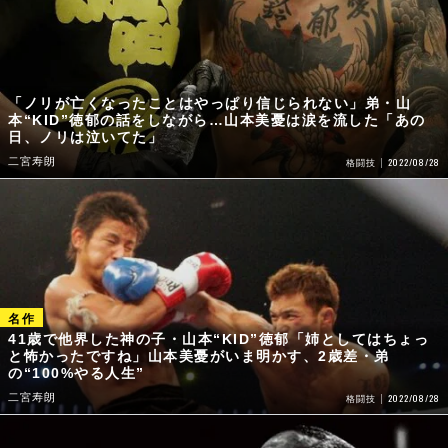
「ノリが亡くなったことはやっぱり信じられない」弟・山
本“KID”徳郁の話をしながら…山本美憂は涙を流した「あの
日、ノリは泣いてた」
二宮寿朗
2022/08/28
格闘技
41歳で他界した神の子・山本“KID”徳郁「姉としてはちょっ
と怖かったですね」山本美憂がいま明かす、2歳差・弟
の“100%やる人生”
二宮寿朗
2022/08/28
格闘技