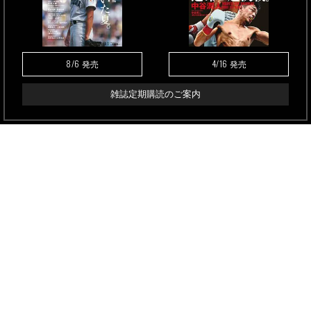
8/6
4/16
発売
発売
雑誌定期購読のご案内