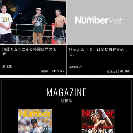
須藤と五味にみる格闘技界の未
須藤元気 「策士は変幻自在を愉し
来。
む」
石塚隆
布施鋼治
2005/10/05
2004/07/01
格闘技
格闘技
MAGAZINE
最新号