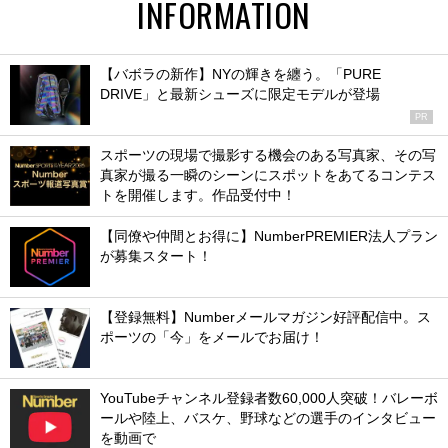
INFORMATION
【バボラの新作】NYの輝きを纏う。「PURE
DRIVE」と最新シューズに限定モデルが登場
PR
スポーツの現場で撮影する機会のある写真家、その写
真家が撮る一瞬のシーンにスポットをあてるコンテス
トを開催します。作品受付中！
【同僚や仲間とお得に】NumberPREMIER法人プラン
が募集スタート！
【登録無料】Numberメールマガジン好評配信中。ス
ポーツの「今」をメールでお届け！
YouTubeチャンネル登録者数60,000人突破！バレーボ
ールや陸上、バスケ、野球などの選手のインタビュー
を動画で