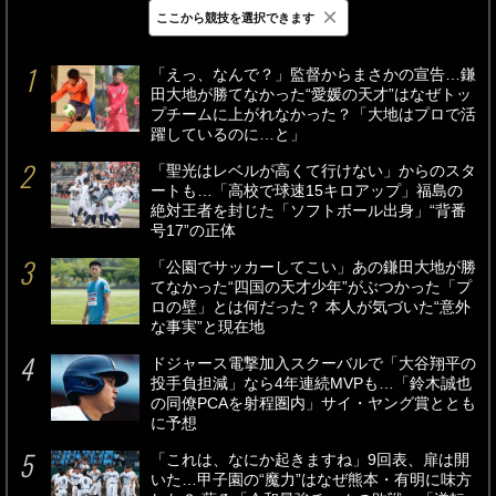
×
ここから競技を選択できます
最新
24時間
週間
「えっ、なんで？」監督からまさかの宣告…鎌
田大地が勝てなかった“愛媛の天才”はなぜトッ
プチームに上がれなかった？「大地はプロで活
躍しているのに…と」
「聖光はレベルが高くて行けない」からのスタ
ートも…「高校で球速15キロアップ」福島の
絶対王者を封じた「ソフトボール出身」“背番
号17”の正体
「公園でサッカーしてこい」あの鎌田大地が勝
てなかった“四国の天才少年”がぶつかった「プ
ロの壁」とは何だった？ 本人が気づいた“意外
な事実”と現在地
ドジャース電撃加入スクーバルで「大谷翔平の
投手負担減」なら4年連続MVPも…「鈴木誠也
の同僚PCAを射程圏内」サイ・ヤング賞ととも
に予想
「これは、なにか起きますね」9回表、扉は開
いた…甲子園の“魔力”はなぜ熊本・有明に味方