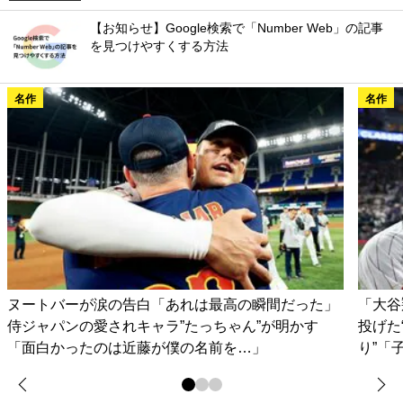
【お知らせ】Google検索で「Number Web」の記事
を見つけやすくする方法
名作
名作
ヌートバーが涙の告白「あれは最高の瞬間だった」
「大谷
侍ジャパンの愛されキャラ”たっちゃん”が明かす
投げた
「面白かったのは近藤が僕の名前を…」
り”「