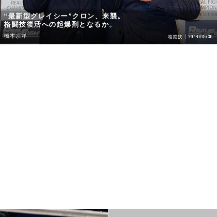
“最新型グレイシー”クロン、来襲。
格闘技復活への起爆剤となるか。
橋本宗洋
2014/05/30
格闘技