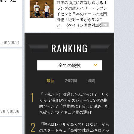
世界の頂点に君臨し続けるオ
ランダの超人ハリー・ラブレ
イセンと日本のエースの太田
海也「絶対王者から学ぶこ
と」《ケイリン国際対談②》
PR
2014/01/21
RANKING
全ての競技
最新
24時間
週間
「（私たち）引退したんだっけ？」りく
「
りゅう“異例のアイスショー”はなぜ画期
のス
的だった？「世界的にも珍しい試み」打
プ
2014/01/06
ち破った“フィギュア界の通例”
ール
「聖光はレベルが高くて行けない」から
卒業
のスタートも…「高校で球速15キロアッ
“偏