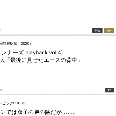
ki
駅伝
有料
6回箱根駅伝（2020）
ナーズ playback vol.4]
太「最後に見せたエースの背中」
ori
PR
ンピックPRESS
ンでは双子の弟の陰だが……。