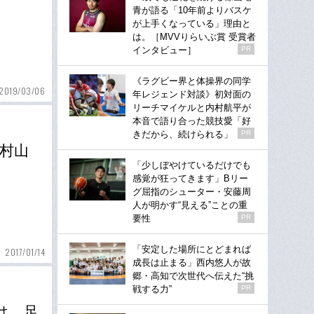
青が語る「10年前よりバスケ
が上手くなっている」理由と
は。［MVVりらいぶ賞 受賞者
インタビュー］
PR
《ラグビー界と体操界の同学
2019/03/06
年レジェンド対談》初対面の
リーチマイケルと内村航平が
本音で語り合った競技愛「好
きだから、続けられる」
PR
村山
「少しぼやけているだけでも
感覚が狂ってきます」Bリー
グ屈指のシューター・安藤周
人が明かす“見える”ことの重
要性
PR
「安定した場所にとどまれば
2017/01/14
成長は止まる」西内悠人が故
郷・高知で次世代へ伝えた“挑
戦する力”
PR
は、足