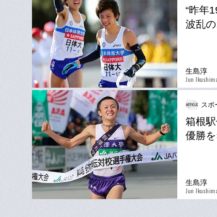
“昨年
波乱の
生島淳
Jun Ikushim
スポ
箱根駅
優勝を
生島淳
Jun Ikushim