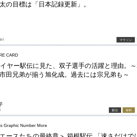
太の目標は「日本記録更新」。
ori
マラソン
RE CARD
イヤー駅伝に見た、双子選手の活躍と理由。～
市田兄弟が揃う旭化成。過去には宗兄弟も～
子
i
駅伝
有料
ts Graphic Number More
エースたちの最終章＞ 箱根駅伝 「速さだけで