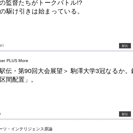
の監督たちがトークバトル!?
の駆け引きは始まっている。
ori
駅伝
er PLUS More
駅伝・第90回大会展望＞ 駒澤大学3冠なるか。
区間配置」。
a
駅伝
ーツ・インテリジェンス原論