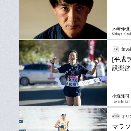
木崎伸也
Shinya Kiza
第9
[平成ラン
設楽啓
小堀隆司
Takashi Koh
オリ
マラソ