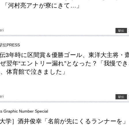
」「河村亮アナが寮にきて…」
ori
駅伝
駅伝PRESS
伝3年時に区間賞＆優勝ゴール、東洋大主将・
ぜ翌年“エントリー漏れ”となった？「我慢で
、体育館で泣きました」
ori
駅伝
ts Graphic Number Special
大学］酒井俊幸「名前が先にくるランナーを」