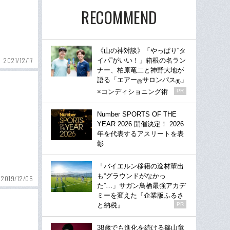
RECOMMEND
《山の神対談》「やっぱり“タ
2021/12/17
イパ”がいい！」箱根の名ラン
ナー、柏原竜二と神野大地が
語る「エアー
サロンパス
」
®
®
×コンディショニング術
PR
Number SPORTS OF THE
YEAR 2026 開催決定！ 2026
年を代表するアスリートを表
彰
「バイエルン移籍の逸材輩出
も“グラウンドがなかっ
2019/12/05
た”…」サガン鳥栖最強アカデ
ミーを変えた『企業版ふるさ
と納税』
PR
38歳でも進化を続ける篠山竜