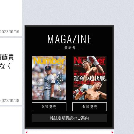
2023/01/09
MAGAZINE
最新号
齋藤貴
きなく
2023/01/09
8/6
4/16
発売
発売
雑誌定期購読のご案内