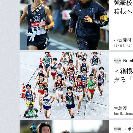
強豪校
箱根へ
小堀隆司
Takashi Koh
Numb
＜箱根
握る「
生島淳
Jun Ikushim
スポ