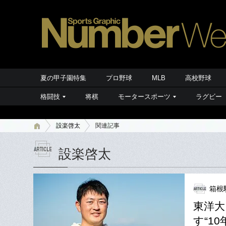
夏の甲子園特集
プロ野球
MLB
高校野球
格闘技
将棋
モータースポーツ
ラグビー
設楽啓太
関連記事
設楽啓太
箱根
東洋大
す“1