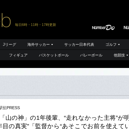
毎日6時・11時・17時更新
Jリーグ
海外サッカー
サッカー日本代表
ゴルフ
フィギュア
バスケットボール
バレーボール
他競技
駅伝PRESS
「山の神」の1年後輩、“走れなかった主将”が
0年目の真実”「監督から“あそこでお前を使えて