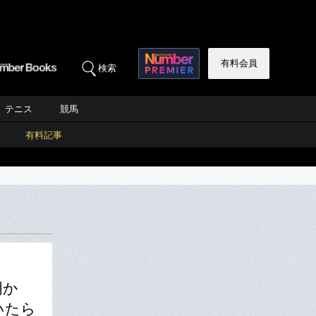
有料会員
検索
テニス
競馬
有料記事
明か
いたら