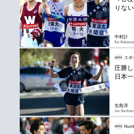
りな
中村計
Kei Nakamu
スポ
圧勝し
日本一
生島淳
Jun Ikushim
Numb