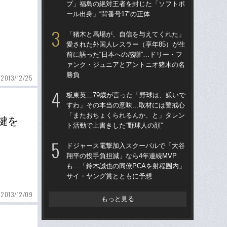
プ」福島の絶対王者を封じた「ソフトボ
ー
ール出身」“背番号17”の正体
寺
「猪木と馬場が、自信を与えてくれた」
「
愛された外国人レスラー（享年85）が生
りゅ
前に語った“日本への感謝”…ドリー・フ
的
ァンク・ジュニアとアントニオ猪木の名
ち破
勝負
2013/12/25
「
板東英二79歳が言った「野球は、嫌いで
告…
すわ」その本当の意味…取材には警戒心
才”
「またおちょくられるんか、と」タレン
た
鍵を
ト活動で上書きした“野球人の顔”
と
ドジャース電撃加入スクーバルで「大谷
「
翔平の投手負担減」なら4年連続MVP
地が
も…「鈴木誠也の同僚PCAを射程圏内」
つ
サイ・ヤング賞とともに予想
本人
2013/12/09
もっと見る