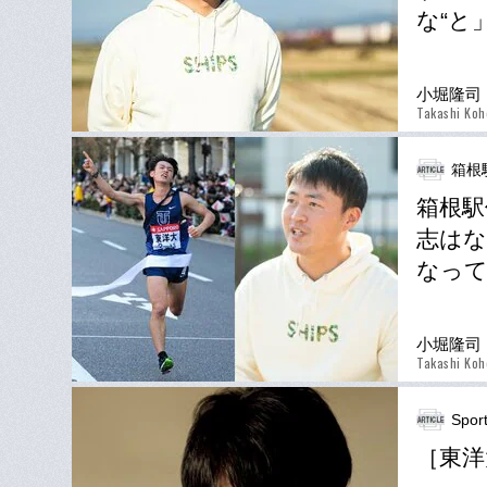
な“と
小堀隆司
Takashi Koh
箱根
箱根駅
志はな
なって
小堀隆司
Takashi Koh
Spor
［東洋