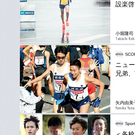
設楽啓
小堀隆司
Takashi Koh
SCO
ニュー
兄弟、
矢内由美
Yumiko Yana
Spor
＜各校