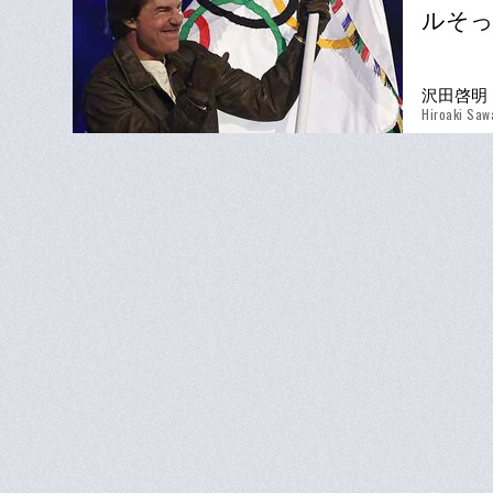
ルそ
沢田啓明
Hiroaki Saw