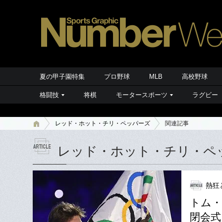
夏の甲子園特集
プロ野球
MLB
高校野球
格闘技
将棋
モータースポーツ
ラグビー
レッド・ホット・チリ・ペッパーズ
関連記事
レッド・ホット・チリ・ペ
熱狂
トム・
閉会式