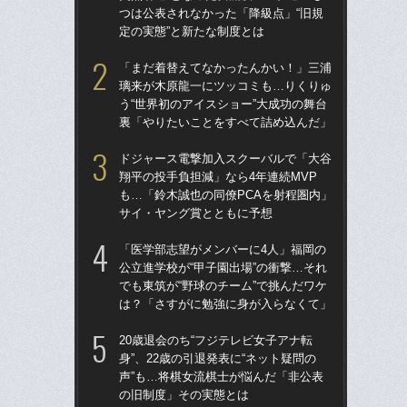
つは公表されなかった「降級点」“旧規
た“
定の実態”と新たな制度とは
「
「まだ着替えてなかったんかい！」三浦
「
璃来が木原龍一にツッコミも…りくりゅ
終わ
う“世界初のアイスショー”大成功の舞台
つか
裏「やりたいことをすべて詰め込んだ」
リ
ドジャース電撃加入スクーバルで「大谷
「
翔平の投手負担減」なら4年連続MVP
っ
も…「鈴木誠也の同僚PCAを射程圏内」
王貞
サイ・ヤング賞とともに予想
当
「医学部志望がメンバーに4人」福岡の
ド
公立進学校が“甲子園出場”の衝撃…それ
翔平
でも東筑が“野球のチーム”で挑んだワケ
も…
は？「さすがに勉強に身が入らなくて」
サ
20歳退会のち“フジテレビ女子アナ転
「
身”、22歳の引退発表に“ネット疑問の
璃
声”も…将棋女流棋士が悩んだ「非公表
う“
の旧制度」その実態とは
裏