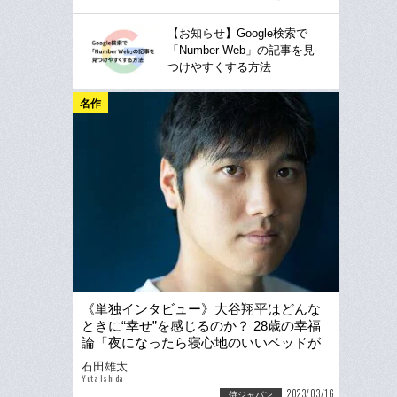
【お知らせ】Google検索で
「Number Web」の記事を見
つけやすくする方法
名作
《単独インタビュー》大谷翔平はどんな
ときに“幸せ”を感じるのか？ 28歳の幸福
論「夜になったら寝心地のいいベッドが
あって…」
石田雄太
Yuta Ishida
2023/03/16
侍ジャパン