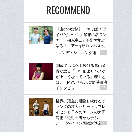
RECOMMEND
《山の神対談》「やっぱり“タ
イパ”がいい！」箱根の名ラン
ナー、柏原竜二と神野大地が
語る「エアー
サロンパス
」
®
®
×コンディショニング術
PR
38歳でも進化を続ける篠山竜
青が語る「10年前よりバスケ
が上手くなっている」理由と
は。［MVVりらいぶ賞 受賞者
インタビュー］
PR
世界の頂点に君臨し続けるオ
ランダの超人ハリー・ラブレ
イセンと日本のエースの太田
海也「絶対王者から学ぶこ
と」《ケイリン国際対談②》
PR