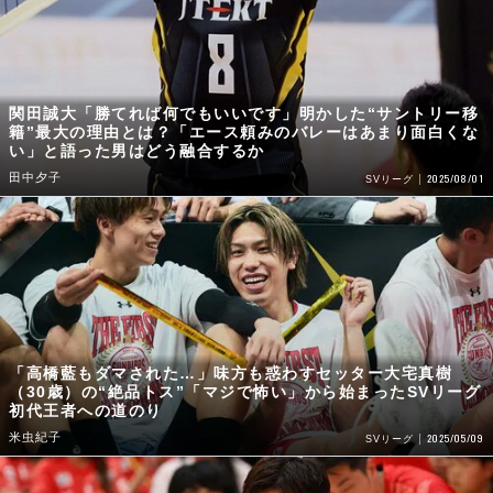
関田誠大「勝てれば何でもいいです」明かした“サントリー移
籍”最大の理由とは？「エース頼みのバレーはあまり面白くな
い」と語った男はどう融合するか
田中夕子
2025/08/01
SVリーグ
「高橋藍もダマされた…」味方も惑わすセッター大宅真樹
（30歳）の“絶品トス”「マジで怖い」から始まったSVリーグ
初代王者への道のり
米虫紀子
2025/05/09
SVリーグ