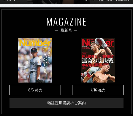
MAGAZINE
最新号
8/6
4/16
発売
発売
雑誌定期購読のご案内