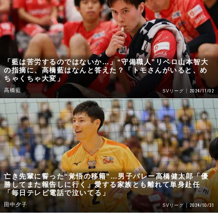
「藍は苦労するのではないか…」“守備職人”リベロ山本智大
の指摘に、高橋藍はなんと答えた？「トモさんがいると、め
ちゃくちゃ大変」
高橋藍
2024/11/02
SVリーグ
亡き先輩に誓った“覚悟の移籍”…男子バレー高橋健太郎「優
勝してまた報告しに行く」愛する家族とも離れて単身赴任
「毎日テレビ電話で泣いてる」
田中夕子
2024/10/31
SVリーグ