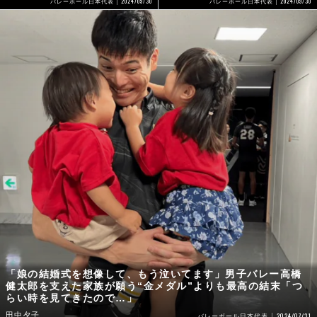
2024/09/30
2024/09/30
バレーボール日本代表
バレーボール日本代表
「娘の結婚式を想像して、もう泣いてます」男子バレー高橋
健太郎を支えた家族が願う“金メダル”よりも最高の結末「つ
らい時を見てきたので…」
田中夕子
2024/07/31
バレーボール日本代表