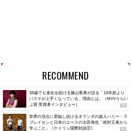
RECOMMEND
38歳でも進化を続ける篠山竜青が語る「10年前より
バスケが上手くなっている」理由とは。［MVVりらい
ぶ賞 受賞者インタビュー］
PR
世界の頂点に君臨し続けるオランダの超人ハリー・ラ
ブレイセンと日本のエースの太田海也「絶対王者から
学ぶこと」《ケイリン国際対談②》
PR