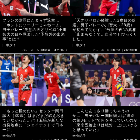
ブランの謝罪にたまらず退室…
「天才リベロが経験した2度目の落
「ホントにソーリーじゃねーよ」
選」男子バレー小川智大（28歳）
男子バレー“失意の天才リベロ”小川
が初めて明かす、“号泣の夜”の真相
智大の目を覚ました“予想外の出来
「止まらなくて…自分でもびっくり
事”とは？
した」
田中夕子
田中夕子
2024/10/10
2024/10/10
バレーボール日本代表
バレーボール日本代表
「もっと極めたい」セッター関田
「こんなあっさり勝っちゃうの
誠大（30歳）はまだまだ燃え尽き
か…」男子バレー関田誠大は“運命
ていなかった…パリ五輪が新たな
の第3セット”で何を考えていたのか
出発地点に「ジェイテクトで日本
「東京五輪よりは絶対、上にいける
一に」
と思っていた」
米虫紀子
米虫紀子