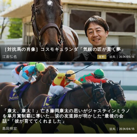
［対抗馬の肖像］コスモキュランダ「気鋭の匠が貫く夢」
2024/05/16
江面弘也
有料
競馬
「康太、康太！」亡き藤岡康太の思いがジャスティンミラノ
を皐月賞制覇に導いた…涙の友道師が明かした“最後の会
話”「彼が育ててくれました」
島田明宏
2024/04/15
競馬