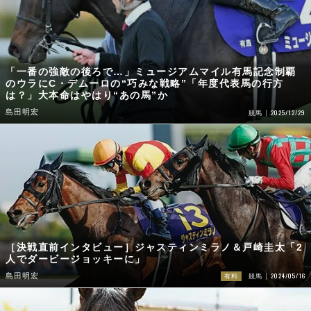
「一番の強敵の後ろで…」ミュージアムマイル有馬記念制覇
のウラにC・デムーロの“巧みな戦略”「年度代表馬の行方
は？」大本命はやはり“あの馬”か
島田明宏
2025/12/29
競馬
［決戦直前インタビュー］ジャスティンミラノ＆戸崎圭太「2
人でダービージョッキーに」
2024/05/16
島田明宏
有料
競馬