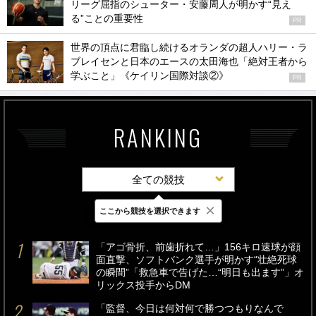
リーグ屈指のシューター・安藤周人が明かす“見え
る”ことの重要性
PR
世界の頂点に君臨し続けるオランダの超人ハリー・ラ
ブレイセンと日本のエースの太田海也「絶対王者から
学ぶこと」《ケイリン国際対談②》
PR
RANKING
全ての競技
×
ここから競技を選択できます
最新
24時間
週間
「アゴ骨折、前歯折れて…」156キロ速球が顔
面直撃、ソフトバンク選手が明かす“壮絶死球
の瞬間”「救急車で告げた…“明日も出ます”」オ
リックス投手からDM
「監督、今日は何対何で勝つつもりなんで