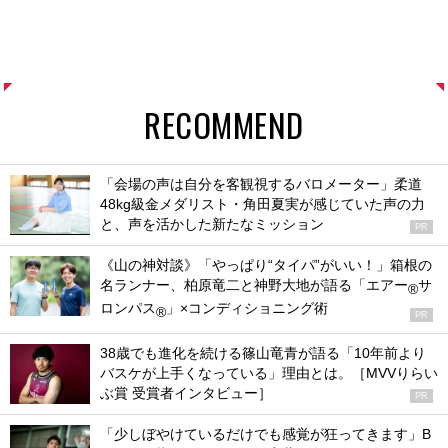
RECOMMEND
「会場の声は自分を客観視するバロメーター」柔道
48kg級金メダリスト・角田夏実が感じていた声の力
と、声を活かした新たなミッション
PR
《山の神対談》「やっぱり“タイパ”がいい！」箱根の
名ランナー、柏原竜二と神野大地が語る「エアー
サ
®
ロンパス
」×コンディショニング術
®
PR
38歳でも進化を続ける篠山竜青が語る「10年前より
バスケが上手くなっている」理由とは。［MVVりらい
ぶ賞 受賞者インタビュー］
PR
「少しぼやけているだけでも感覚が狂ってきます」B