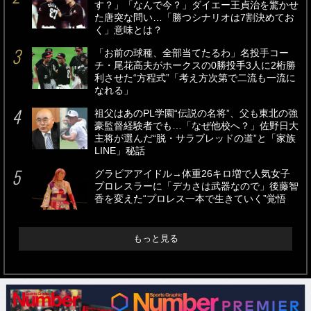
す？」「なんで今？」ダイエー王貞治を驚かせ
た唐突な問い…「勝つシナリオは7割決めてお
く」意味とは？
「お前の球種、全部当てたるわ」名投手コー
チ・尾花高夫がホークスの0勝投手3人に2桁勝
利させた“方程式”「考え方次第で二流も一流に
なれる」
祖父はあのPL学園“伝説の名将”、父も東北の強
豪監督経験者でも…「なぜ他校へ？」佐野日大
主将が選んだ“脱・サラブレッドの道”と「家族
LINE」秘話
グラビアアイドル→体重26キロ増で人気女子
プロレスラーに「デカさは武器なので」後藤智
香を変えた“プロレス一本で生きていく”覚悟
もっと見る