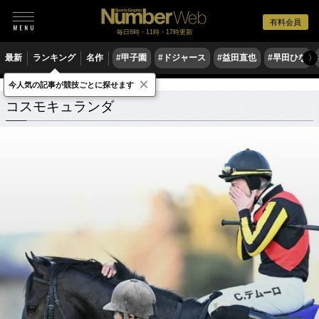
有料会員
毎日6時・11時・17時更新
最新
ランキング
名作
#甲子園
#ドジャース
#益田直也
#早田ひな
〉
×
今人気の記事が競技ごとに探せます
コスモキュランダ
関連記事
コスモキュランダ