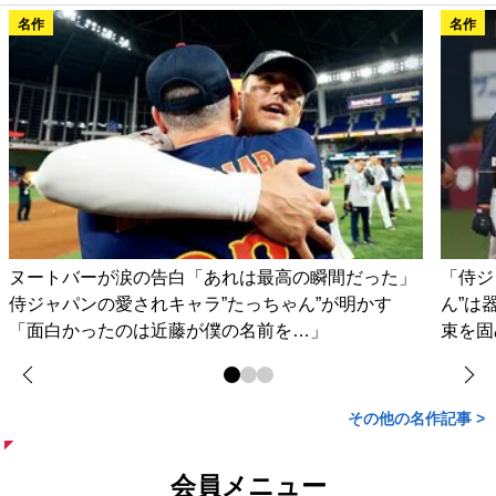
名作
名作
ヌートバーが涙の告白「あれは最高の瞬間だった」
「侍ジ
侍ジャパンの愛されキャラ”たっちゃん”が明かす
ん”は
「面白かったのは近藤が僕の名前を…」
束を固
その他の名作記事 >
会員メニュー