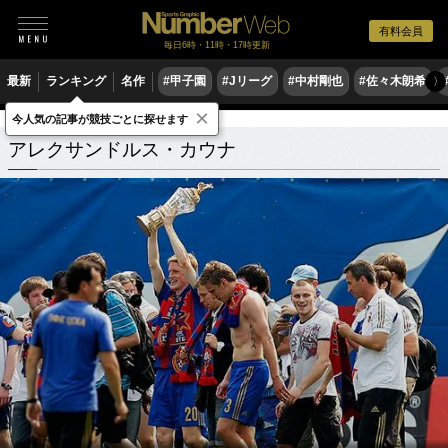
有料会員
毎日6時・11時・17時更新
最新
ランキング
名作
#甲子園
#Jリーグ
#中村剛也
#佐々木朗希
〉
×
今人気の記事が競技ごとに探せます
アレクサンドルス・カウナ
関連記事
アレクサンドルス・カウナ