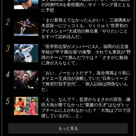
の同僚PCAを射程圏内」サイ・ヤング賞ととも
に予想
「まだ着替えてなかったんかい！」三浦璃来が
木原龍一にツッコミも…りくりゅう“世界初の
アイスショー”大成功の舞台裏「やりたいこと
をすべて詰め込んだ」
「医学部志望がメンバーに4人」福岡の公立進
学校が“甲子園出場”の衝撃…それでも東筑が“野
球のチーム”で挑んだワケは？「さすがに勉強
に身が入らなくて」
「おい、ノーヒットだぞ？」落合博満より前に
ダイエー王貞治が決断していた“日本シリーズ
で無安打投手交代”…「個人記録は関係ないん
だ」
「えっ、なんで？」監督からまさかの宣告…鎌
田大地が勝てなかった“愛媛の天才”はなぜトッ
プチームに上がれなかった？「大地はプロで活
躍しているのに…と」
もっと見る