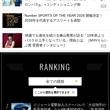
ロンパス
」×コンディショニング術
®
PR
Number SPORTS OF THE YEAR 2026 開催決定！
2026年を代表するアスリートを表彰
38歳でも進化を続ける篠山竜青が語る「10年前より
バスケが上手くなっている」理由とは。［MVVりらい
ぶ賞 受賞者インタビュー］
PR
RANKING
全ての競技
×
ここから競技を選択できます
最新
24時間
週間
ドジャース電撃加入スクーバルで「大谷翔平の
投手負担減」なら4年連続MVPも…「鈴木誠也