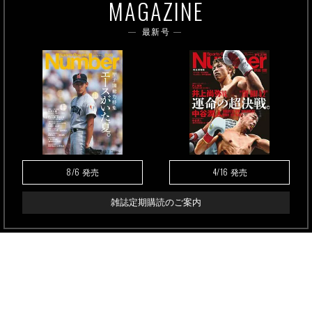
MAGAZINE
最新号
8/6
4/16
発売
発売
雑誌定期購読のご案内