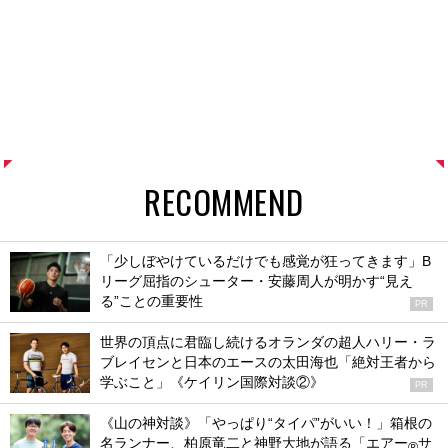
RECOMMEND
「少しぼやけているだけでも感覚が狂ってきます」B
リーグ屈指のシューター・安藤周人が明かす“見え
る”ことの重要性
PR
世界の頂点に君臨し続けるオランダの超人ハリー・ラ
ブレイセンと日本のエースの太田海也「絶対王者から
学ぶこと」《ケイリン国際対談②》
PR
《山の神対談》「やっぱり“タイパ”がいい！」箱根の
名ランナー、柏原竜二と神野大地が語る「エアー
サ
®