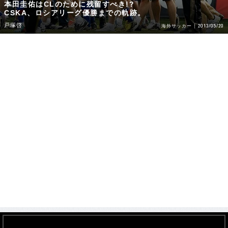
本田圭佑はCLのために残留すべき!?
CSKA、ロシアリーグ優勝までの軌跡。
戸塚啓
2013/05/20
海外サッカー