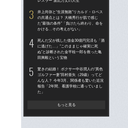
レスラー”波乱万丈の人生
本
延
井上尚弥と“生涯無敗”リカルド・ロペス
の共通点とは？ 大橋秀行が肌で感じ
「お
た“最強の条件”「負けたら終わり、命を
番ケ
かける…その考えがない」
大
木
死んだ父が残した借金30億円完済も「酒
に逃げた…」“このままじゃ確実に死
死ん
ぬ”と診断された金平桂一郎を救った亀
に逃
田興毅という宝物
ぬ”
田
驚きの結婚！ ボクサー中谷潤人の“異色
ゴルファー妻”田村亜矢（29歳）ってど
「
んな人？ 今年3月、関係者も驚いた近況
大
報告「2年間、看護学校に通っていまし
る“
た」
ト
もっと見る