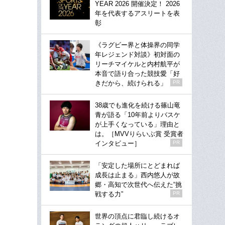
YEAR 2026 開催決定！ 2026
年を代表するアスリートを表
彰
《ラグビー界と体操界の同学
年レジェンド対談》初対面の
リーチマイケルと内村航平が
本音で語り合った競技愛「好
きだから、続けられる」
PR
38歳でも進化を続ける篠山竜
青が語る「10年前よりバスケ
が上手くなっている」理由と
は。［MVVりらいぶ賞 受賞者
インタビュー］
PR
「安定した場所にとどまれば
成長は止まる」西内悠人が故
郷・高知で次世代へ伝えた“挑
戦する力”
PR
世界の頂点に君臨し続けるオ