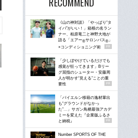
RECOMMEND
《山の神対談》「やっぱり“タ
イパ”がいい！」箱根の名ラン
ナー、柏原竜二と神野大地が
語る「エアー
サロンパス
」
®
®
×コンディショニング術
PR
「少しぼやけているだけでも
感覚が狂ってきます」Bリー
グ屈指のシューター・安藤周
人が明かす“見える”ことの重
要性
PR
「バイエルン移籍の逸材輩出
も“グラウンドがなかっ
た”…」サガン鳥栖最強アカデ
ミーを変えた『企業版ふるさ
と納税』
PR
Number SPORTS OF THE