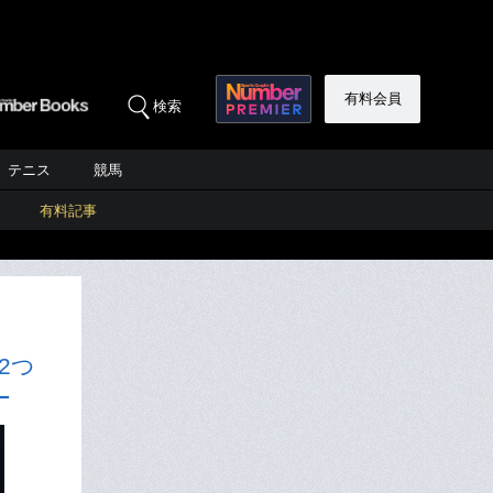
有料会員
検索
テニス
競馬
有料記事
2つ
ー