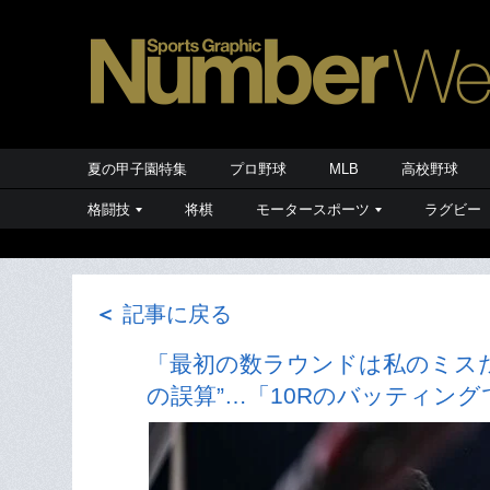
夏の甲子園特集
プロ野球
MLB
高校野球
格闘技
将棋
モータースポーツ
ラグビー
＜
記事に戻る
「最初の数ラウンドは私のミスだ
の誤算”…「10Rのバッティン