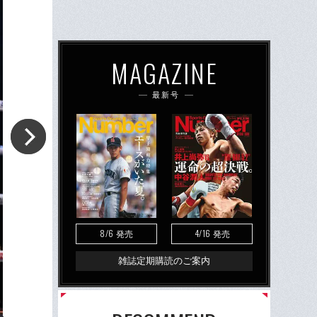
MAGAZINE
最新号
8/6
4/16
発売
発売
雑誌定期購読のご案内