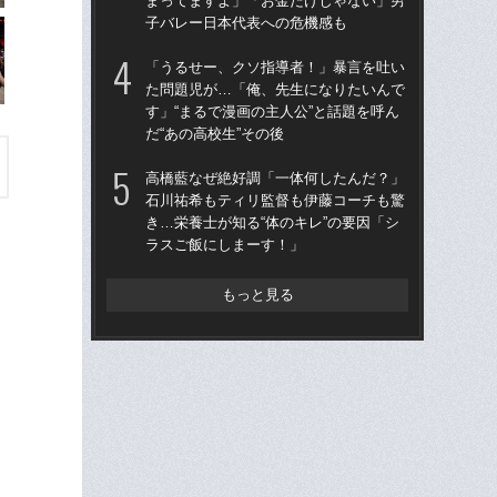
まってますよ」「お金だけじゃない」男
ま
子バレー日本代表への危機感も
子
「うるせー、クソ指導者！」暴言を吐い
「
た問題児が…「俺、先生になりたいんで
た
す」“まるで漫画の主人公”と話題を呼ん
す」
だ“あの高校生”その後
だ“
高橋藍なぜ絶好調「一体何したんだ？」
「
石川祐希もティリ監督も伊藤コーチも驚
チバ
き…栄養士が知る“体のキレ”の要因「シ
の
ラスご飯にしまーす！」
子
もっと見る