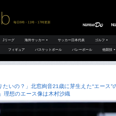
毎日6時・11時・17時更新
Jリーグ
海外サッカー
サッカー日本代表
ゴルフ
フィギュア
バスケットボール
バレーボール
他競技
たいの？」北窓絢音21歳に芽生えた“エース”
」理想のエース像は木村沙織