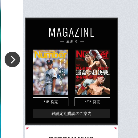
MAGAZINE
最新号
8/6
4/16
発売
発売
雑誌定期購読のご案内