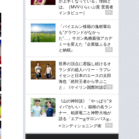
が上手くなっている」理由と
は。［MVVりらいぶ賞 受賞者
インタビュー］
PR
「バイエルン移籍の逸材輩出
も“グラウンドがなかっ
た”…」サガン鳥栖最強アカデ
ミーを変えた『企業版ふるさ
と納税』
PR
世界の頂点に君臨し続けるオ
ランダの超人ハリー・ラブレ
イセンと日本のエースの太田
海也「絶対王者から学ぶこ
と」《ケイリン国際対談②》
PR
《山の神対談》「やっぱり“タ
イパ”がいい！」箱根の名ラン
ナー、柏原竜二と神野大地が
語る「エアー
サロンパス
」
®
®
×コンディショニング術
PR