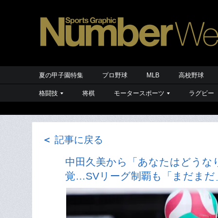
夏の甲子園特集
プロ野球
MLB
高校野球
格闘技
将棋
モータースポーツ
ラグビー
＜
記事に戻る
中田久美から「あなたはどうなり
覚…SVリーグ制覇も「まだまだ