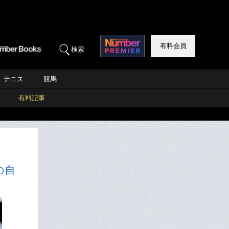
有料会員
検索
テニス
競馬
有料記事
の自