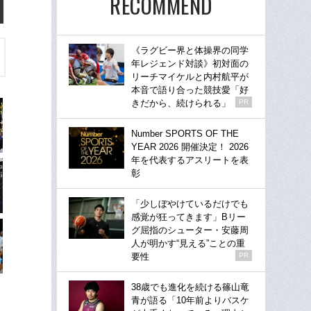
RECOMMEND
《ラグビー界と体操界の同学
年レジェンド対談》初対面の
リーチマイケルと内村航平が
本音で語り合った競技愛「好
きだから、続けられる」
PR
Number SPORTS OF THE
YEAR 2026 開催決定！ 2026
年を代表するアスリートを表
彰
「少しぼやけているだけでも
感覚が狂ってきます」Bリー
グ屈指のシューター・安藤周
人が明かす“見える”ことの重
要性
PR
38歳でも進化を続ける篠山竜
青が語る「10年前よりバスケ