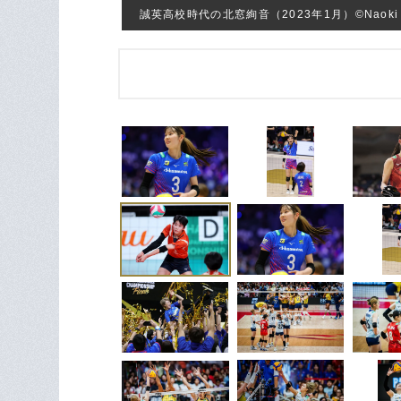
誠英高校時代の北窓絢音（2023年1月）©︎Naoki Ni