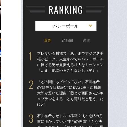
RANKING
バレーボール
最新
24時間
週間
ブレない石川祐希「あくまでアジア選手
ブ
権がピーク」人生すべてをバレーボール
権
に捧げる男が見据える壮大なミッション
に
「…ま、他にやることないし（笑）」
「
「どの国にもビビってない」石川祐希
「
の“冷静な目標設定”に初A代表・西川馨
の“
太郎が驚いた理由「藍とか西田さんがキ
太
ャプテンをすることも可能だと思う…だ
ャ
けど」
け
石川祐希なぜトルコ移籍？ じつは3カ月
石川
前に明かしていた“本当の理由”「もう決
前に