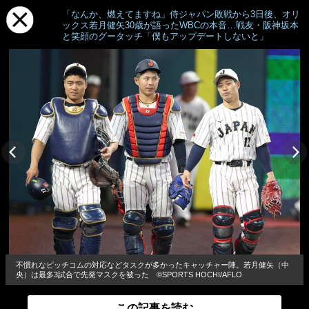
「なんか、燃えてますね」侍ジャパン敗戦から3日後、オリ
ックス若月健矢30歳が語ったWBCの本音…戦友・阪神坂本
と笑顔のグータッチ「僕もアップデートしないと」
不慣れなピッチコムの対応などタスクが多かったキャッチャー陣。若月健矢（中
央）は最多3試合で先発マスクを被った ©︎SPORTS HOCHI/AFLO
この記事を読む