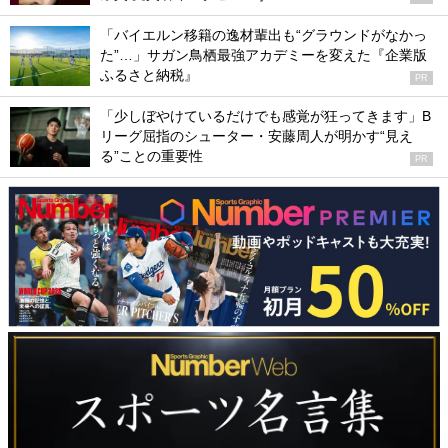
「バイエルン移籍の逸材輩出も“グラウンドがなかっ
た”…」サガン鳥栖最強アカデミーを変えた『企業版
ふるさと納税』
PR
「少しぼやけているだけでも感覚が狂ってきます」B
リーグ屈指のシューター・安藤周人が明かす“見え
る”ことの重要性
PR