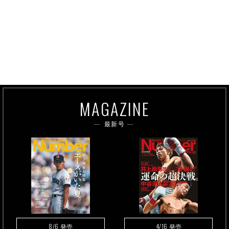
MAGAZINE
最新号
8/6
4/16
発売
発売