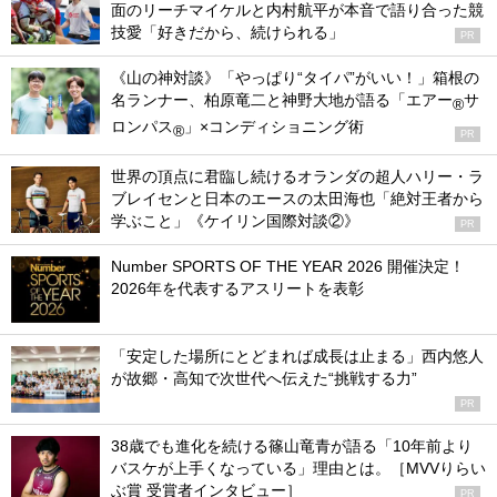
面のリーチマイケルと内村航平が本音で語り合った競
技愛「好きだから、続けられる」
PR
《山の神対談》「やっぱり“タイパ”がいい！」箱根の
名ランナー、柏原竜二と神野大地が語る「エアー
サ
®
ロンパス
」×コンディショニング術
®
PR
世界の頂点に君臨し続けるオランダの超人ハリー・ラ
ブレイセンと日本のエースの太田海也「絶対王者から
学ぶこと」《ケイリン国際対談②》
PR
Number SPORTS OF THE YEAR 2026 開催決定！
2026年を代表するアスリートを表彰
「安定した場所にとどまれば成長は止まる」西内悠人
が故郷・高知で次世代へ伝えた“挑戦する力”
PR
38歳でも進化を続ける篠山竜青が語る「10年前より
バスケが上手くなっている」理由とは。［MVVりらい
ぶ賞 受賞者インタビュー］
PR