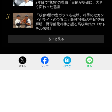
2年目で“覚醒”の理由「目的が明確に」大き
く変わった意識
「校舎3階の窓ガラスを破壊、相手のセカン
ドがライトの位置に」阪神“不動の中軸”佐藤
輝明…野球部元相棒が語る高校時代の《サト
テル伝説》
もっと見る
ポスト
シェア
はてな
送る