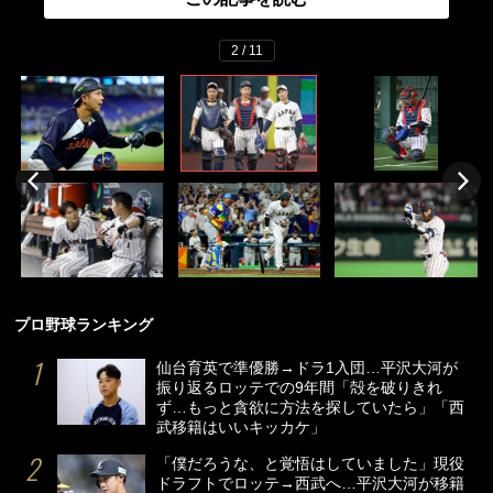
2 / 11
プロ野球ランキング
仙台育英で準優勝→ドラ1入団…平沢大河が
振り返るロッテでの9年間「殻を破りきれ
ず…もっと貪欲に方法を探していたら」「西
武移籍はいいキッカケ」
「僕だろうな、と覚悟はしていました」現役
ドラフトでロッテ→西武へ…平沢大河が移籍