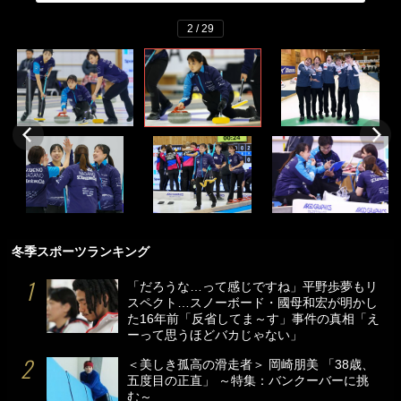
2 / 29
冬季スポーツランキング
「だろうな…って感じですね」平野歩夢もリ
スペクト…スノーボード・國母和宏が明かし
た16年前「反省してま～す」事件の真相「え
ーって思うほどバカじゃない」
＜美しき孤高の滑走者＞ 岡崎朋美 「38歳、
五度目の正直」 ～特集：バンクーバーに挑
む～