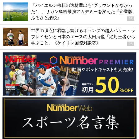
「バイエルン移籍の逸材輩出も“グラウンドがなかっ
た”…」サガン鳥栖最強アカデミーを変えた『企業版
ふるさと納税』
PR
世界の頂点に君臨し続けるオランダの超人ハリー・ラ
ブレイセンと日本のエースの太田海也「絶対王者から
学ぶこと」《ケイリン国際対談②》
PR