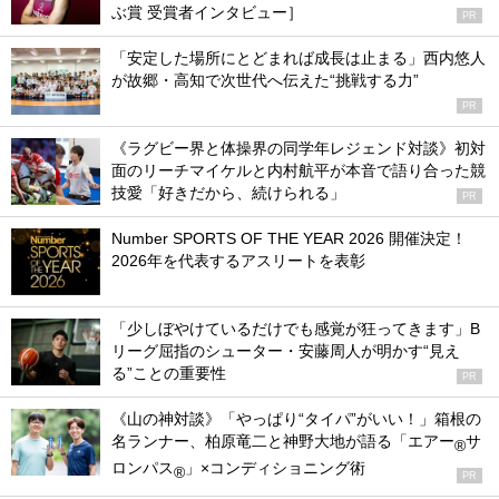
ぶ賞 受賞者インタビュー］
PR
「安定した場所にとどまれば成長は止まる」西内悠人
が故郷・高知で次世代へ伝えた“挑戦する力”
PR
《ラグビー界と体操界の同学年レジェンド対談》初対
面のリーチマイケルと内村航平が本音で語り合った競
技愛「好きだから、続けられる」
PR
Number SPORTS OF THE YEAR 2026 開催決定！
2026年を代表するアスリートを表彰
「少しぼやけているだけでも感覚が狂ってきます」B
リーグ屈指のシューター・安藤周人が明かす“見え
る”ことの重要性
PR
《山の神対談》「やっぱり“タイパ”がいい！」箱根の
名ランナー、柏原竜二と神野大地が語る「エアー
サ
®
ロンパス
」×コンディショニング術
®
PR