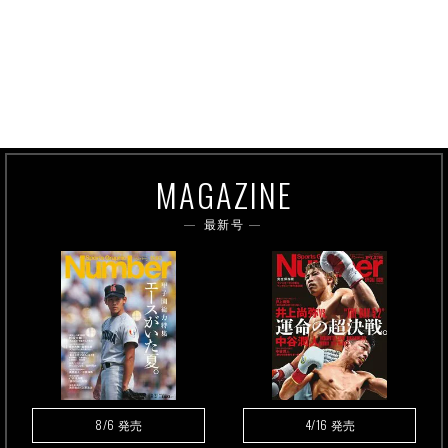
MAGAZINE
最新号
8/6
4/16
発売
発売