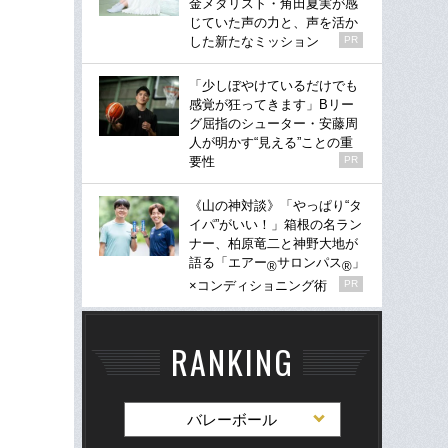
金メダリスト・角田夏実が感
じていた声の力と、声を活か
した新たなミッション
PR
「少しぼやけているだけでも
感覚が狂ってきます」Bリー
グ屈指のシューター・安藤周
人が明かす“見える”ことの重
要性
PR
《山の神対談》「やっぱり“タ
イパ”がいい！」箱根の名ラン
ナー、柏原竜二と神野大地が
語る「エアー
サロンパス
」
®
®
×コンディショニング術
PR
RANKING
バレーボール