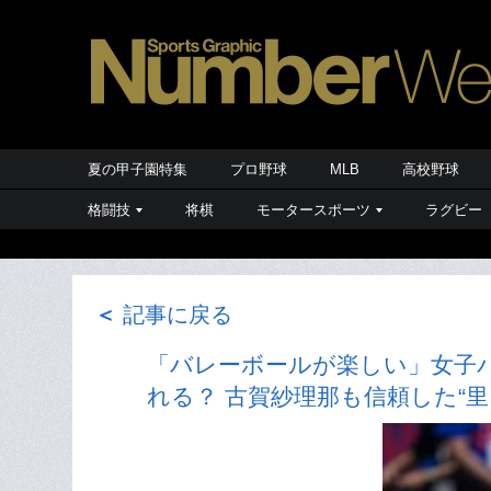
夏の甲子園特集
プロ野球
MLB
高校野球
格闘技
将棋
モータースポーツ
ラグビー
＜
記事に戻る
「バレーボールが楽しい」女子バ
れる？ 古賀紗理那も信頼した“