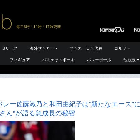
毎日6時・11時・17時更新
Jリーグ
海外サッカー
サッカー日本代表
ゴルフ
フィギュア
バスケットボール
バレーボール
他競技
レー佐藤淑乃と和田由紀子は“新たなエース”
里さん”が語る急成長の秘密