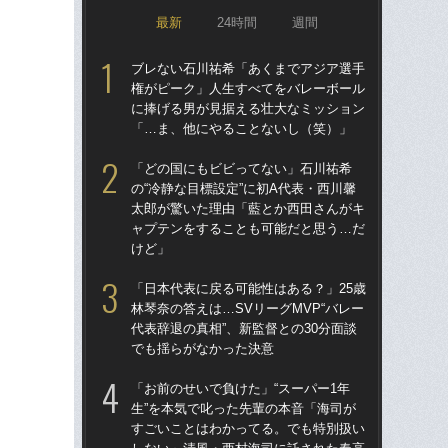
最新
24時間
週間
ブレない石川祐希「あくまでアジア選手
ブ
権がピーク」人生すべてをバレーボール
権
に捧げる男が見据える壮大なミッション
に
「…ま、他にやることないし（笑）」
「
「どの国にもビビってない」石川祐希
「
の“冷静な目標設定”に初A代表・西川馨
の“
太郎が驚いた理由「藍とか西田さんがキ
太
ャプテンをすることも可能だと思う…だ
ャ
けど」
け
「日本代表に戻る可能性はある？」25歳
石川
林琴奈の答えは…SVリーグMVP“バレー
前に
代表辞退の真相”、新監督との30分面談
ま
でも揺らがなかった決意
子
「お前のせいで負けた」“スーパー1年
「
生”を本気で叱った先輩の本音「海司が
チバ
すごいことはわかってる。でも特別扱い
の