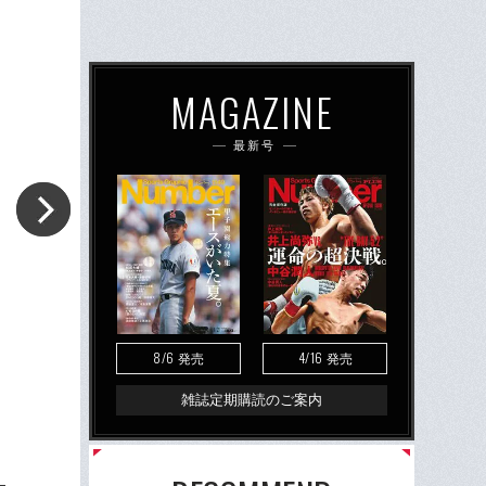
MAGAZINE
最新号
8/6
4/16
発売
発売
雑誌定期購読のご案内