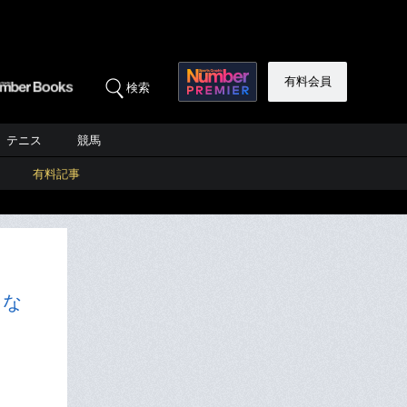
有料会員
検索
テニス
競馬
有料記事
にな