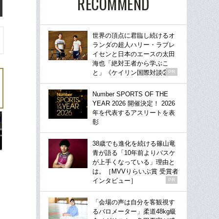
RECOMMEND
世界の頂点に君臨し続けるオ
ランダの超人ハリー・ラブレ
イセンと日本のエースの太田
海也「絶対王者から学ぶこ
と」《ケイリン国際対談②》
PR
Number SPORTS OF THE
YEAR 2026 開催決定！ 2026
年を代表するアスリートを表
彰
38歳でも進化を続ける篠山竜
青が語る「10年前よりバスケ
が上手くなっている」理由と
は。［MVVりらいぶ賞 受賞者
インタビュー］
PR
「会場の声は自分を客観視す
るバロメーター」柔道48kg級