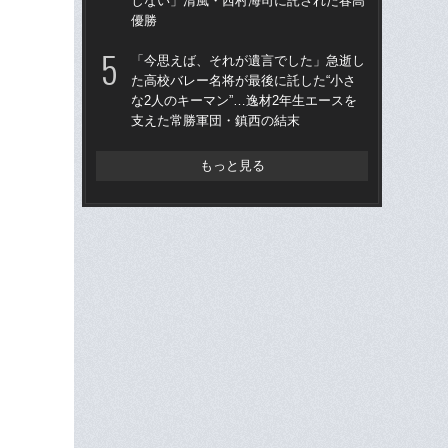
しない」清風・西村海司に託された春高
子
優勝
天
「今思えば、それが遺言でした」急逝し
人
た高校バレー名将が最後に託した“小さ
トリ
な2人のキーマン”…逸材2年生エースを
身創
支えた常勝軍団・鎮西の結末
もっと見る