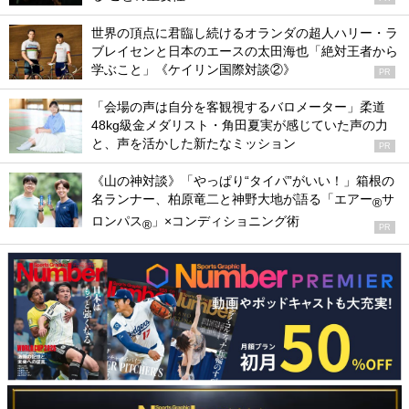
世界の頂点に君臨し続けるオランダの超人ハリー・ラ
ブレイセンと日本のエースの太田海也「絶対王者から
学ぶこと」《ケイリン国際対談②》
PR
「会場の声は自分を客観視するバロメーター」柔道
48kg級金メダリスト・角田夏実が感じていた声の力
と、声を活かした新たなミッション
PR
《山の神対談》「やっぱり“タイパ”がいい！」箱根の
名ランナー、柏原竜二と神野大地が語る「エアー
サ
®
ロンパス
」×コンディショニング術
®
PR