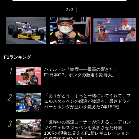
2 / 3
F1ランキング
ハミルトン「鈴鹿――最高の響きだ」
F1日本GP、ホンダの激走も期待大。
「ありがとう、ずっと一緒にいてくれて」フ
ェルスタッペンの感謝が物語る、最速ドライ
バーとホンダが互いを鍛えた7年152戦
「世界中の高速コーナーが消える…」アロン
ソやフェルスタッペンを落胆させた鈴鹿
130Rの現象に見えるF1新レギュレーション
の構造的欠陥とは？