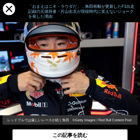
「おまえはニキ・ラウダだ」…角田裕毅が更新したF1出走
記録の元保持者・片山右京が現役時代に笑えないジョーク
を発した理由
レッドブルでは厳しいレースが続く角田 ©Getty Images / Red Bull Content Pool
この記事を読む