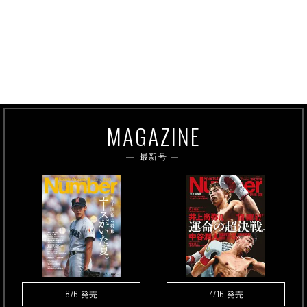
MAGAZINE
最新号
8/6
4/16
発売
発売