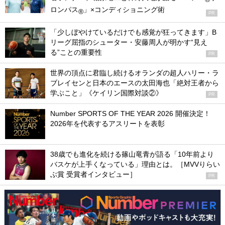
ロンパス
」×コンディショニング術
®
PR
「少しぼやけているだけでも感覚が狂ってきます」B
リーグ屈指のシューター・安藤周人が明かす“見え
る”ことの重要性
PR
世界の頂点に君臨し続けるオランダの超人ハリー・ラ
ブレイセンと日本のエースの太田海也「絶対王者から
学ぶこと」《ケイリン国際対談②》
PR
Number SPORTS OF THE YEAR 2026 開催決定！
2026年を代表するアスリートを表彰
38歳でも進化を続ける篠山竜青が語る「10年前より
バスケが上手くなっている」理由とは。［MVVりらい
ぶ賞 受賞者インタビュー］
PR