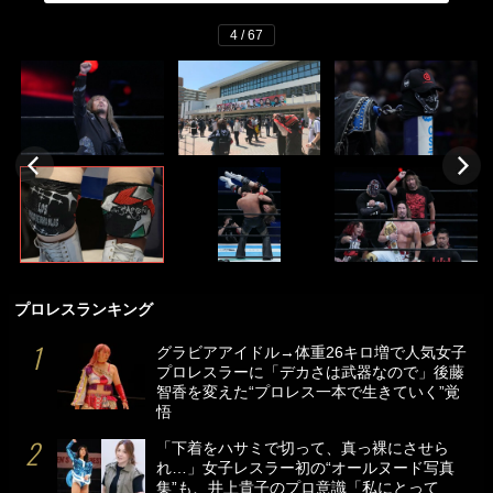
4 / 67
プロレスランキング
グラビアアイドル→体重26キロ増で人気女子
プロレスラーに「デカさは武器なので」後藤
智香を変えた“プロレス一本で生きていく”覚
悟
「下着をハサミで切って、真っ裸にさせら
れ…」女子レスラー初の“オールヌード写真
集”も、井上貴子のプロ意識「私にとって