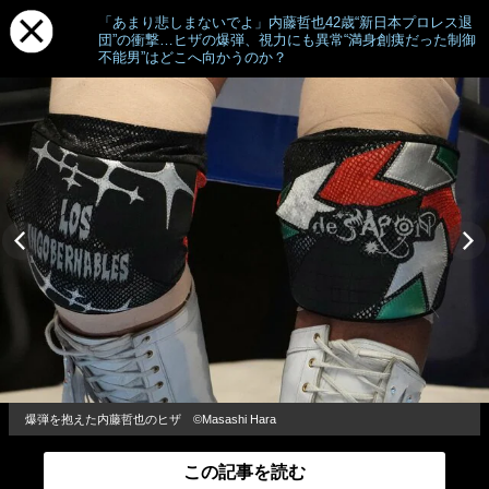
「あまり悲しまないでよ」内藤哲也42歳“新日本プロレス退
団”の衝撃…ヒザの爆弾、視力にも異常“満身創痍だった制御
不能男”はどこへ向かうのか？
爆弾を抱えた内藤哲也のヒザ ©Masashi Hara
この記事を読む