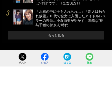
は“作品”です」《全女BEST》
「水着の中に手を入れられ…」「新人は触ら
れ放題」10代で全女に入団したアイドルレス
ラーの告白…小倉由美が明かす、過酷な“長
与千種の付き人”時代
もっと見る
ポスト
シェア
はてな
送る