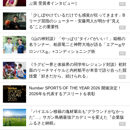
ぶ賞 受賞者インタビュー］
PR
「少しぼやけているだけでも感覚が狂ってきます」B
リーグ屈指のシューター・安藤周人が明かす“見え
る”ことの重要性
PR
《山の神対談》「やっぱり“タイパ”がいい！」箱根の
名ランナー、柏原竜二と神野大地が語る「エアー
サ
®
ロンパス
」×コンディショニング術
®
PR
《ラグビー界と体操界の同学年レジェンド対談》初対
面のリーチマイケルと内村航平が本音で語り合った競
技愛「好きだから、続けられる」
PR
Number SPORTS OF THE YEAR 2026 開催決定！
2026年を代表するアスリートを表彰
「バイエルン移籍の逸材輩出も“グラウンドがなかっ
た”…」サガン鳥栖最強アカデミーを変えた『企業版
ふるさと納税』
PR