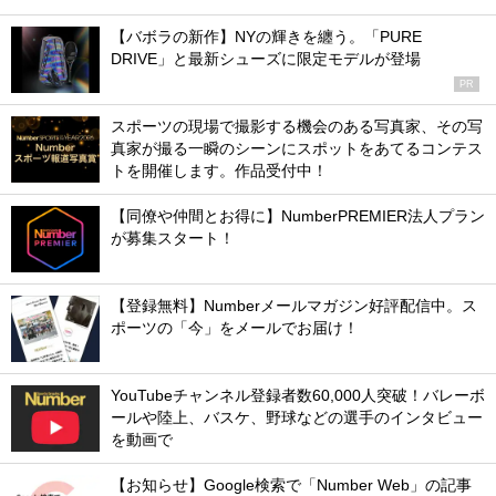
【バボラの新作】NYの輝きを纏う。「PURE
DRIVE」と最新シューズに限定モデルが登場
PR
スポーツの現場で撮影する機会のある写真家、その写
真家が撮る一瞬のシーンにスポットをあてるコンテス
トを開催します。作品受付中！
【同僚や仲間とお得に】NumberPREMIER法人プラン
が募集スタート！
【登録無料】Numberメールマガジン好評配信中。ス
ポーツの「今」をメールでお届け！
YouTubeチャンネル登録者数60,000人突破！バレーボ
ールや陸上、バスケ、野球などの選手のインタビュー
を動画で
【お知らせ】Google検索で「Number Web」の記事