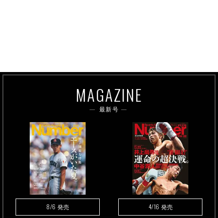
MAGAZINE
最新号
8/6
4/16
発売
発売