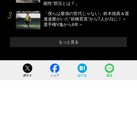
能性”部活とは？」
「僕らは最強の世代じゃない」鈴木徳真＆渡
邊凌磨がいた“前橋育英”から7人がJ1に！＜
選手権V逸から6年＞
もっと見る
ポスト
シェア
はてな
送る