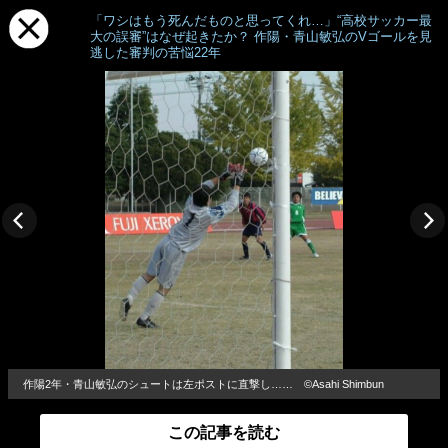
「ワシはもう死んだものと思ってくれ…」“高校サッカー最
大の誤審”はなぜ起きたか？ 作陽・青山敏弘のVゴールを見
逃した審判の苦悩22年
作陽2年・青山敏弘のシュートは左ポストに直撃し…… ©︎Asahi Shimbun
この記事を読む