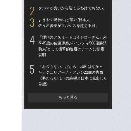
ース
クルマが良いから勝てるわけでもない。
嶺
ようやく現われた“速い”日本人、
ル
佐々木歩夢がマルケスを超える日。
ピ
「理想のアスリートはイチローさん」来
近藤
季45歳の佐藤琢磨が“インディ500優勝請
て
負人”として衝撃的速度のチームに移籍
わ
表明
ホ
「お金もない。だから、場所はなかっ
清
た」ジュリアーノ・アレジ22歳の告白
《夢だったF1への絶望と日本に見出した
「
希望》
井マ
個
ー
もっと見る