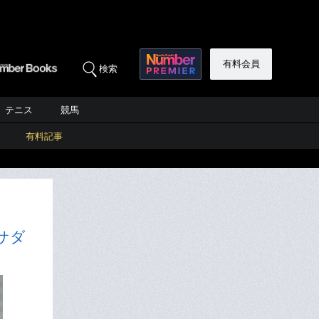
有料会員
検索
テニス
競馬
有料記事
サダ