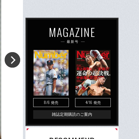
MAGAZINE
最新号
8/6
4/16
発売
発売
雑誌定期購読のご案内