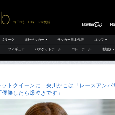
毎日6時・11時・17時更新
Jリーグ
海外サッカー
サッカー日本代表
ゴルフ
フィギュア
バスケットボール
バレーボール
他競技
キットクイーンに…央川かこは「レースアンバ
「優勝したら爆泣きです」