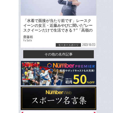
「水着で面接が当たり前です」レースク
イーンの女王・近藤みやびに聞いた“レー
スクイーンだけで生活できる？”「高嶺の
花と思っていたけど、実は…」
齋藤裕
Yu Saito
2022/10/23
モータースポーツ
その他の名作記事