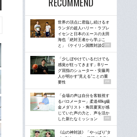
RECOMMEND
世界の頂点に君臨し続けるオ
ランダの超人ハリー・ラブレ
イセンと日本のエースの太田
海也「絶対王者から学ぶこ
と」《ケイリン国際対談②》
PR
「少しぼやけているだけでも
感覚が狂ってきます」Bリー
グ屈指のシューター・安藤周
人が明かす“見える”ことの重
要性
PR
「会場の声は自分を客観視す
るバロメーター」柔道48kg級
金メダリスト・角田夏実が感
じていた声の力と、声を活か
した新たなミッション
PR
《山の神対談》「やっぱり“タ