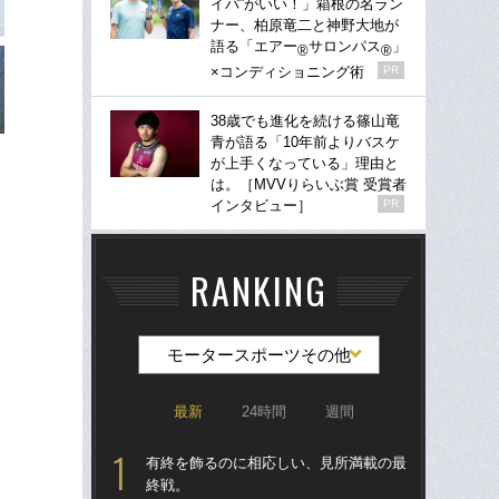
イパ”がいい！」箱根の名ラン
ナー、柏原竜二と神野大地が
語る「エアー
サロンパス
」
®
®
×コンディショニング術
PR
38歳でも進化を続ける篠山竜
青が語る「10年前よりバスケ
が上手くなっている」理由と
は。［MVVりらいぶ賞 受賞者
インタビュー］
PR
RANKING
モータースポーツその他
最新
24時間
週間
有終を飾るのに相応しい、見所満載の最
「
終戦。
イー