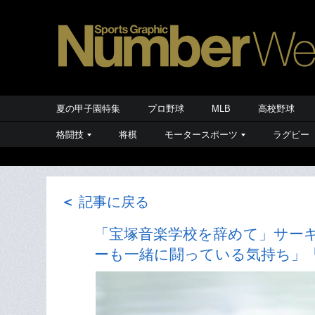
夏の甲子園特集
プロ野球
MLB
高校野球
格闘技
将棋
モータースポーツ
ラグビー
＜
記事に戻る
「宝塚音楽学校を辞めて」サー
ーも一緒に闘っている気持ち」