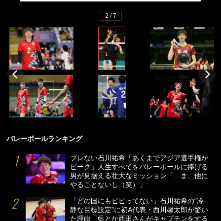
2 / 7
バレーボールランキング
ブレない石川祐希「あくまでアジア選手権が
ピーク」人生すべてをバレーボールに捧げる
男が見据える壮大なミッション「…ま、他に
やることないし（笑）」
「どの国にもビビってない」石川祐希の“冷
静な目標設定”に初A代表・西川馨太郎が驚い
た理由「藍とか西田さんがキャプテンをする