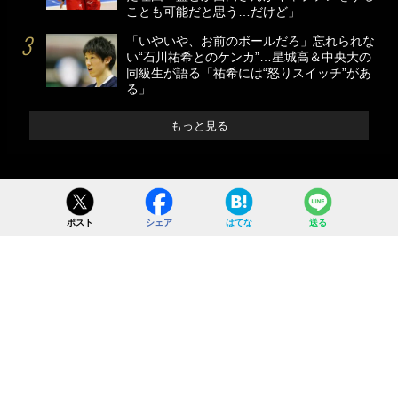
ことも可能だと思う…だけど」
「いやいや、お前のボールだろ」忘れられな
い“石川祐希とのケンカ”…星城高＆中央大の
同級生が語る「祐希には“怒りスイッチ”があ
る」
もっと見る
ポスト
シェア
はてな
送る