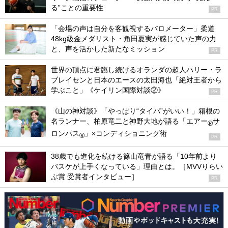
る”ことの重要性
PR
「会場の声は自分を客観視するバロメーター」柔道
48kg級金メダリスト・角田夏実が感じていた声の力
と、声を活かした新たなミッション
PR
世界の頂点に君臨し続けるオランダの超人ハリー・ラ
ブレイセンと日本のエースの太田海也「絶対王者から
学ぶこと」《ケイリン国際対談②》
PR
《山の神対談》「やっぱり“タイパ”がいい！」箱根の
名ランナー、柏原竜二と神野大地が語る「エアー
サ
®
ロンパス
」×コンディショニング術
®
PR
38歳でも進化を続ける篠山竜青が語る「10年前より
バスケが上手くなっている」理由とは。［MVVりらい
ぶ賞 受賞者インタビュー］
PR