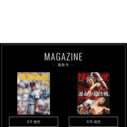
MAGAZINE
最新号
8/6
4/16
発売
発売