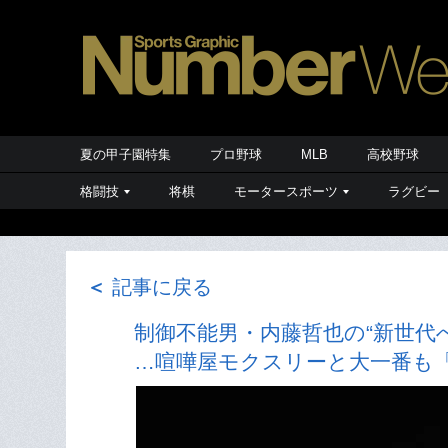
夏の甲子園特集
プロ野球
MLB
高校野球
格闘技
将棋
モータースポーツ
ラグビー
＜
記事に戻る
制御不能男・内藤哲也の“新世代
…喧嘩屋モクスリーと大一番も