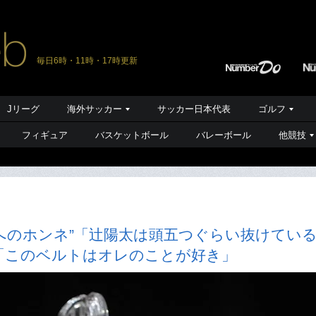
毎日6時・11時・17時更新
Jリーグ
海外サッカー
サッカー日本代表
ゴルフ
フィギュア
バスケットボール
バレーボール
他競技
へのホンネ”「辻陽太は頭五つぐらい抜けてい
「このベルトはオレのことが好き」