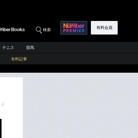
有料会員
検索
テニス
競馬
有料記事
る」