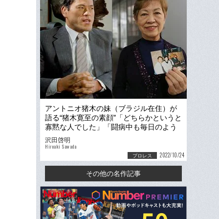
アントニオ猪木の妹（ブラジル在住）が
語る“猪木寛至の素顔”「どちらかというと
寡黙な人でした」「闘病中も毎日のよう
に電話を…」
沢田啓明
Hiroaki Sawada
2022/10/24
プロレス
その他の名作記事