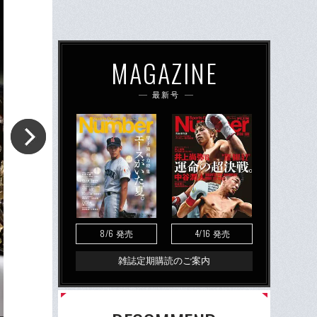
MAGAZINE
最新号
8/6
4/16
発売
発売
雑誌定期購読のご案内