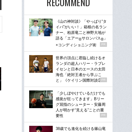
RECOMMEND
《山の神対談》「やっぱり“タ
イパ”がいい！」箱根の名ラン
ナー、柏原竜二と神野大地が
語る「エアー
サロンパス
」
®
®
×コンディショニング術
PR
世界の頂点に君臨し続けるオ
ランダの超人ハリー・ラブレ
イセンと日本のエースの太田
海也「絶対王者から学ぶこ
と」《ケイリン国際対談②》
PR
「少しぼやけているだけでも
感覚が狂ってきます」Bリー
グ屈指のシューター・安藤周
人が明かす“見える”ことの重
要性
PR
38歳でも進化を続ける篠山竜