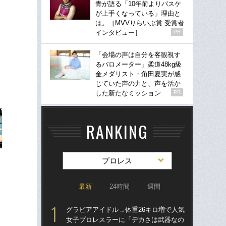
青が語る「10年前よりバスケ
が上手くなっている」理由と
は。［MVVりらいぶ賞 受賞者
インタビュー］
PR
「会場の声は自分を客観視す
るバロメーター」柔道48kg級
金メダリスト・角田夏実が感
じていた声の力と、声を活か
した新たなミッション
PR
RANKING
プロレス
最新
24時間
週間
グラビアアイドル→体重26キロ増で人気
グラ
女子プロレスラーに「デカさは武器なの
女