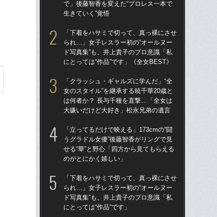
で」後藤智香を変えた“プロレス一本で
で」
生きていく”覚悟
生き
「下着をハサミで切って、真っ裸にさせ
「ク
られ…」女子レスラー初の“オールヌー
女の
ド写真集”も、井上貴子のプロ意識「私
は何
にとっては“作品”です」《全女BEST》
大
「クラッシュ・ギャルズに学んだ」“全
「
女のスタイル”を継承する暁千華20歳と
い」
は何者か？ 長与千種を直撃…「全女は
子プ
大嫌いだけど大好き」松永兄弟の遺言
ーク
「立ってるだけで映える」173cmの“闘
「
うグラドル女優”後藤智香がリングで見
られ
せる“華”と野心「四方から見てもらえる
ド写
のがとにかく嬉しい」
にと
「下着をハサミで切って、真っ裸にさせ
「上
られ…」女子レスラー初の“オールヌー
写真
ド写真集”も、井上貴子のプロ意識「私
ラ
にとっては“作品”です」
放っ