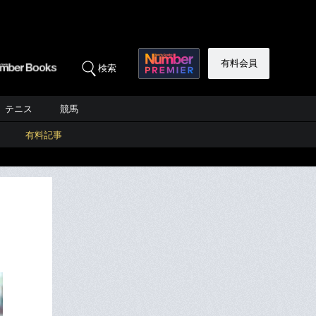
有料会員
検索
テニス
競馬
有料記事