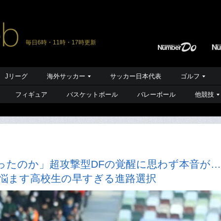
毎日6時・11時・17時更新
Jリーグ
海外サッカー
サッカー日本代表
ゴルフ
フィギュア
バスケットボール
バレーボール
他競技
ったのか」超攻撃型DFの覚醒に思わず本音が…
を悩ます高校生の早すぎる進路選択