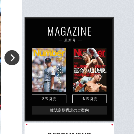
MAGAZINE
最新号
8/6
4/16
発売
発売
雑誌定期購読のご案内