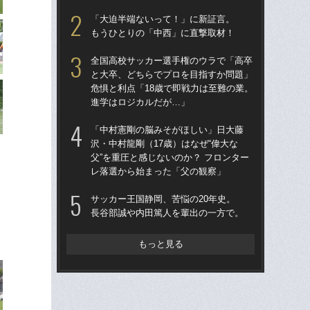
「大迫半端ないって！」に新証言。
高校
もうひとりの「中西」に直撃取材！
員
部活
全国高校サッカー選手権のウラで「高卒
減…
と大卒、どちらでプロを目指すか問題」
危惧と利点「18歳で即戦力は至難の業。
ホ
進学はロジカルだが…」
サ
「中村憲剛の脳みそがほしい」日大藤
中
沢・中村龍剛（17歳）はなぜ“偉大な
最後
父”を重圧と感じないのか？ フロンター
級生
レ落選から始まった「父の観察」
る
サッカー王国静岡、苦悩の20年史。
「
長谷部誠や内田篤人を輩出の一方で。
を乗
歳）
川
もっと見る