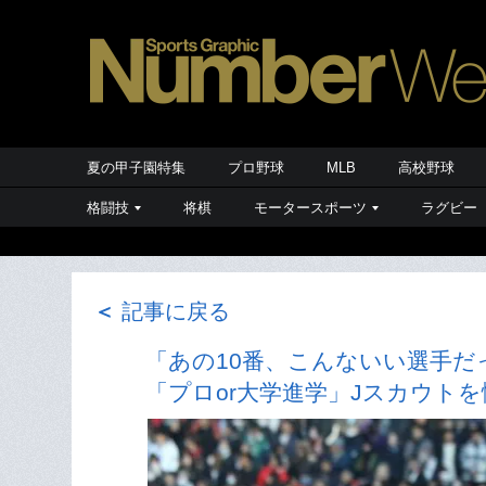
夏の甲子園特集
プロ野球
MLB
高校野球
格闘技
将棋
モータースポーツ
ラグビー
＜
記事に戻る
「あの10番、こんないい選手だ
「プロor大学進学」Jスカウト