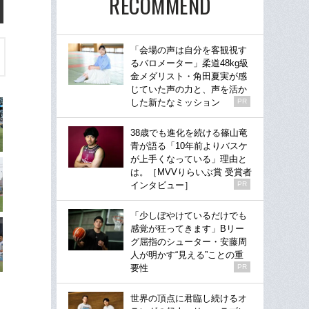
RECOMMEND
「会場の声は自分を客観視す
るバロメーター」柔道48kg級
金メダリスト・角田夏実が感
じていた声の力と、声を活か
した新たなミッション
PR
38歳でも進化を続ける篠山竜
青が語る「10年前よりバスケ
が上手くなっている」理由と
は。［MVVりらいぶ賞 受賞者
インタビュー］
PR
「少しぼやけているだけでも
感覚が狂ってきます」Bリー
グ屈指のシューター・安藤周
人が明かす“見える”ことの重
要性
PR
世界の頂点に君臨し続けるオ