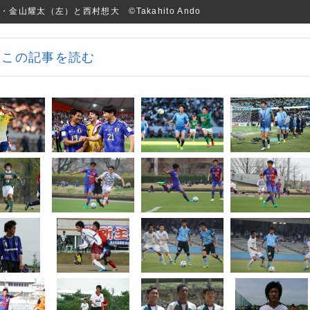
耀太（左）と西村想大 ©︎Takahito Ando
この記事を読む