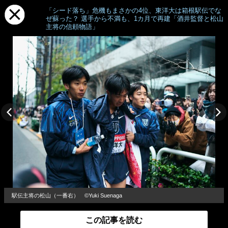
「シード落ち」危機もまさかの4位、東洋大は箱根駅伝でな
ぜ蘇った？ 選手から不満も、1カ月で再建「酒井監督と松山
主将の信頼物語」
駅伝主将の松山（一番右） ©Yuki Suenaga
この記事を読む