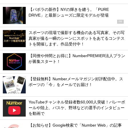
【バボラの新作】NYの輝きを纏う。「PURE
DRIVE」と最新シューズに限定モデルが登場
PR
スポーツの現場で撮影する機会のある写真家、その写
真家が撮る一瞬のシーンにスポットをあてるコンテス
トを開催します。作品受付中！
【同僚や仲間とお得に】NumberPREMIER法人プラン
が募集スタート！
【登録無料】Numberメールマガジン好評配信中。ス
ポーツの「今」をメールでお届け！
YouTubeチャンネル登録者数60,000人突破！バレーボ
ールや陸上、バスケ、野球などの選手のインタビュー
を動画で
【お知らせ】Google検索で「Number Web」の記事