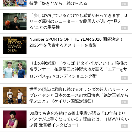
技愛「好きだから、続けられる」
PR
「少しぼやけているだけでも感覚が狂ってきます」B
リーグ屈指のシューター・安藤周人が明かす“見え
る”ことの重要性
PR
Number SPORTS OF THE YEAR 2026 開催決定！
2026年を代表するアスリートを表彰
《山の神対談》「やっぱり“タイパ”がいい！」箱根の
名ランナー、柏原竜二と神野大地が語る「エアー
サ
®
ロンパス
」×コンディショニング術
®
PR
世界の頂点に君臨し続けるオランダの超人ハリー・ラ
ブレイセンと日本のエースの太田海也「絶対王者から
学ぶこと」《ケイリン国際対談②》
PR
38歳でも進化を続ける篠山竜青が語る「10年前より
バスケが上手くなっている」理由とは。［MVVりらい
ぶ賞 受賞者インタビュー］
PR