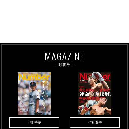
MAGAZINE
最新号
8/6
4/16
発売
発売