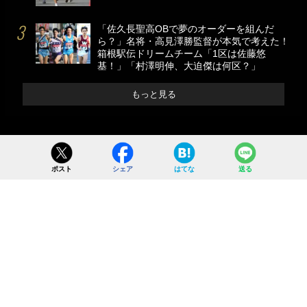
「佐久長聖高OBで夢のオーダーを組んだ
ら？」名将・高見澤勝監督が本気で考えた！
箱根駅伝ドリームチーム「1区は佐藤悠
基！」「村澤明伸、大迫傑は何区？」
もっと見る
ポスト
シェア
はてな
送る