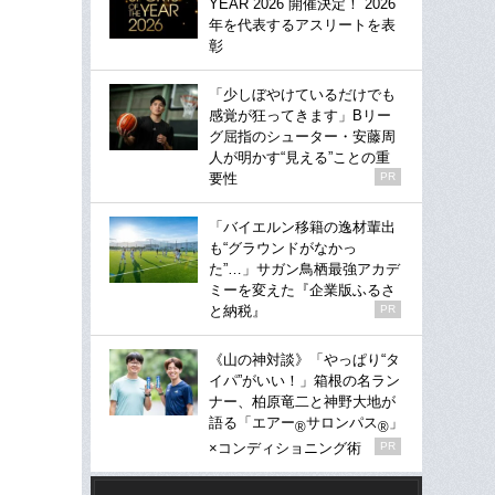
YEAR 2026 開催決定！ 2026
年を代表するアスリートを表
彰
「少しぼやけているだけでも
感覚が狂ってきます」Bリー
グ屈指のシューター・安藤周
人が明かす“見える”ことの重
要性
PR
「バイエルン移籍の逸材輩出
も“グラウンドがなかっ
た”…」サガン鳥栖最強アカデ
ミーを変えた『企業版ふるさ
と納税』
PR
《山の神対談》「やっぱり“タ
イパ”がいい！」箱根の名ラン
ナー、柏原竜二と神野大地が
語る「エアー
サロンパス
」
®
®
×コンディショニング術
PR