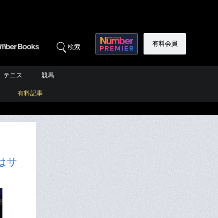
有料会員
検索
テニス
競馬
有料記事
はサ