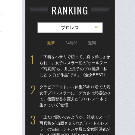
RANKING
プロレス
最新
24時間
週間
「下着をハサミで切って、真っ裸にさせ
グラ
られ…」女子レスラー初の“オールヌー
女
ド写真集”も、井上貴子のプロ意識「私
で」
にとっては“作品”です」《全女BEST》
生き
グラビアアイドル→体重26キロ増で人気
「
女子プロレスラーに「デカさは武器なの
られ
で」後藤智香を変えた“プロレス一本で
ド写
生きていく”覚悟
にと
「上だけ脱いでみようか」21歳でヌード
「
写真集を“出版させられた”アイドルレス
28
ラーの告白…ジャンボ堀に全女関係者が
ア