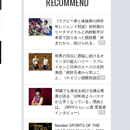
RECOMMEND
《ラグビー界と体操界の同学
年レジェンド対談》初対面の
リーチマイケルと内村航平が
本音で語り合った競技愛「好
きだから、続けられる」
PR
世界の頂点に君臨し続けるオ
ランダの超人ハリー・ラブレ
イセンと日本のエースの太田
海也「絶対王者から学ぶこ
と」《ケイリン国際対談②》
PR
38歳でも進化を続ける篠山竜
青が語る「10年前よりバスケ
が上手くなっている」理由と
は。［MVVりらいぶ賞 受賞者
インタビュー］
PR
Number SPORTS OF THE