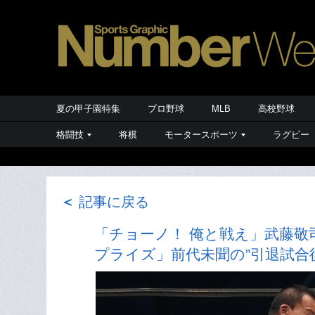
夏の甲子園特集
プロ野球
MLB
高校野球
格闘技
将棋
モータースポーツ
ラグビー
＜
記事に戻る
「チョーノ！ 俺と戦え」武藤
プライズ」前代未聞の”引退試合