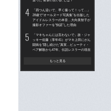
放った“衝撃の言い訳”とは？
撮影
「四つん這いで、早く撮って！って…」
「上
28歳で“オールヌード写真集”を出版した
写真
アイドルレスラーの本音…大向美智子が
ラ
撮影オファーを“快諾”した理由
放っ
「マキちゃんには言わないで」故・ジャ
「ク
ッキー佐藤（享年41）がマキ上田にがん
女の
闘病を“隠し続けた”真実…ビューティ・
は何
ペア解散から47年、伝説レスラーの現在
大
もっと見る