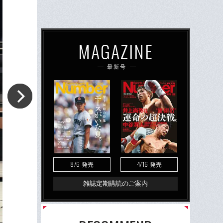
MAGAZINE
最新号
8/6
4/16
発売
発売
雑誌定期購読のご案内