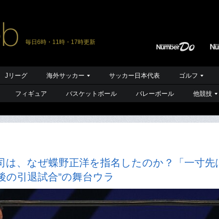
毎日6時・11時・17時更新
Jリーグ
海外サッカー
サッカー日本代表
ゴルフ
フィギュア
バスケットボール
バレーボール
他競技
敬司は、なぜ蝶野正洋を指名したのか？「一寸先
後の引退試合”の舞台ウラ