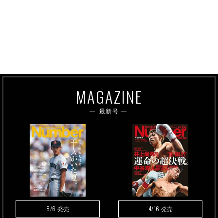
MAGAZINE
最新号
8/6
4/16
発売
発売