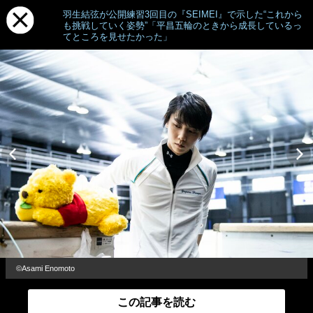
羽生結弦が公開練習3回目の『SEIMEI』で示した“これから
も挑戦していく姿勢”「平昌五輪のときから成長しているっ
てところを見せたかった」
©Asami Enomoto
この記事を読む