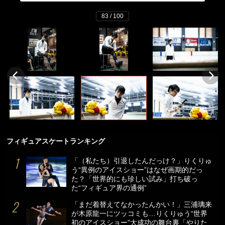
83 / 100
フィギュアスケートランキング
「（私たち）引退したんだっけ？」りくりゅ
う“異例のアイスショー”はなぜ画期的だっ
た？「世界的にも珍しい試み」打ち破っ
た“フィギュア界の通例”
「まだ着替えてなかったんかい！」三浦璃来
が木原龍一にツッコミも…りくりゅう“世界
初のアイスショー”大成功の舞台裏「やりた