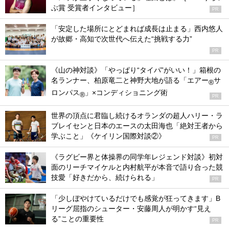
ぶ賞 受賞者インタビュー］
PR
「安定した場所にとどまれば成長は止まる」西内悠人
が故郷・高知で次世代へ伝えた“挑戦する力”
PR
《山の神対談》「やっぱり“タイパ”がいい！」箱根の
名ランナー、柏原竜二と神野大地が語る「エアー
サ
®
ロンパス
」×コンディショニング術
®
PR
世界の頂点に君臨し続けるオランダの超人ハリー・ラ
ブレイセンと日本のエースの太田海也「絶対王者から
学ぶこと」《ケイリン国際対談②》
PR
《ラグビー界と体操界の同学年レジェンド対談》初対
面のリーチマイケルと内村航平が本音で語り合った競
技愛「好きだから、続けられる」
PR
「少しぼやけているだけでも感覚が狂ってきます」B
リーグ屈指のシューター・安藤周人が明かす“見え
る”ことの重要性
PR