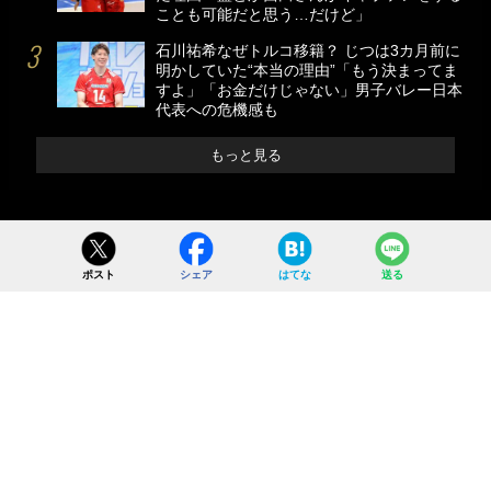
ことも可能だと思う…だけど」
石川祐希なぜトルコ移籍？ じつは3カ月前に
明かしていた“本当の理由”「もう決まってま
すよ」「お金だけじゃない」男子バレー日本
代表への危機感も
もっと見る
ポスト
シェア
はてな
送る