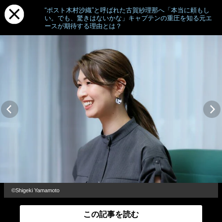
“ポスト木村沙織”と呼ばれた古賀紗理那へ「本当に頼もし
い。でも、驚きはないかな」キャプテンの重圧を知る元エ
ースが期待する理由とは？
©︎Shigeki Yamamoto
この記事を読む