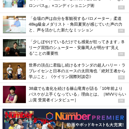
ロンパス
」×コンディショニング術
®
PR
「会場の声は自分を客観視するバロメーター」柔道
48kg級金メダリスト・角田夏実が感じていた声の力
と、声を活かした新たなミッション
PR
「少しぼやけているだけでも感覚が狂ってきます」B
リーグ屈指のシューター・安藤周人が明かす“見え
る”ことの重要性
PR
世界の頂点に君臨し続けるオランダの超人ハリー・ラ
ブレイセンと日本のエースの太田海也「絶対王者から
学ぶこと」《ケイリン国際対談②》
PR
38歳でも進化を続ける篠山竜青が語る「10年前より
バスケが上手くなっている」理由とは。［MVVりらい
ぶ賞 受賞者インタビュー］
PR