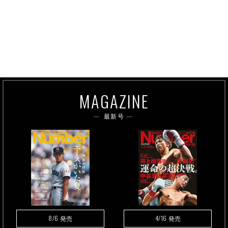
MAGAZINE
最新号
8/6
4/16
発売
発売