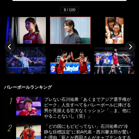
8 / 100
バレーボールランキング
ブレない石川祐希「あくまでアジア選手権が
ピーク」人生すべてをバレーボールに捧げる
男が見据える壮大なミッション「…ま、他に
やることないし（笑）」
「どの国にもビビってない」石川祐希の“冷
静な目標設定”に初A代表・西川馨太郎が驚い
た理由「藍とか西田さんがキャプテンをする