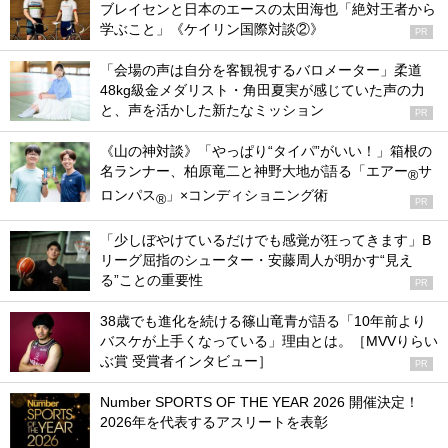
ブレイセンと日本のエースの太田海也「絶対王者から
学ぶこと」《ケイリン国際対談②》
PR
「会場の声は自分を客観視するバロメーター」柔道
48kg級金メダリスト・角田夏実が感じていた声の力
と、声を活かした新たなミッション
PR
《山の神対談》「やっぱり“タイパ”がいい！」箱根の
名ランナー、柏原竜二と神野大地が語る「エアー
サ
®
ロンパス
」×コンディショニング術
®
PR
「少しぼやけているだけでも感覚が狂ってきます」B
リーグ屈指のシューター・安藤周人が明かす“見え
る”ことの重要性
PR
38歳でも進化を続ける篠山竜青が語る「10年前より
バスケが上手くなっている」理由とは。［MVVりらい
ぶ賞 受賞者インタビュー］
PR
Number SPORTS OF THE YEAR 2026 開催決定！
2026年を代表するアスリートを表彰