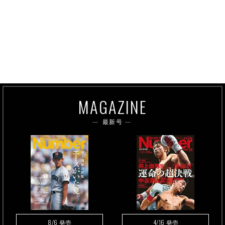
MAGAZINE
最新号
8/6
4/16
発売
発売