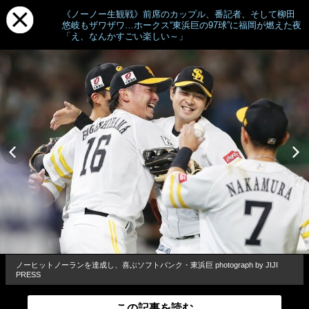
《ノーノー生観戦》前席のカップル、番記者、そして柳田
悠岐もザワザワ…ホークス“東浜巨の97球”に福岡が燃えた夜
「え、なんかすごい楽しい～」
ノーヒットノーランを達成し、喜ぶソフトバンク・東浜巨 photograph by JIJI
PRESS
この記事を読む