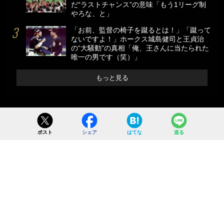
だ“ラストチャンス”の意味「もう1リーグ制
やろな、と」
「お前、監督の椅子を蹴るとは！」「蹴って
ないですよ！」ホークス城島健司と王貞治
の“大騒動”の真相「俺、王さんに当たられた
唯一の男です（笑）」
もっと見る
ポスト
シェア
はてな
送る