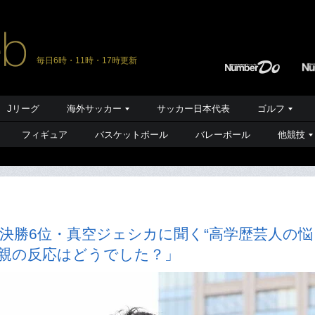
毎日6時・11時・17時更新
Jリーグ
海外サッカー
サッカー日本代表
ゴルフ
フィギュア
バスケットボール
バレーボール
他競技
1決勝6位・真空ジェシカに聞く“高学歴芸人の悩
、親の反応はどうでした？」