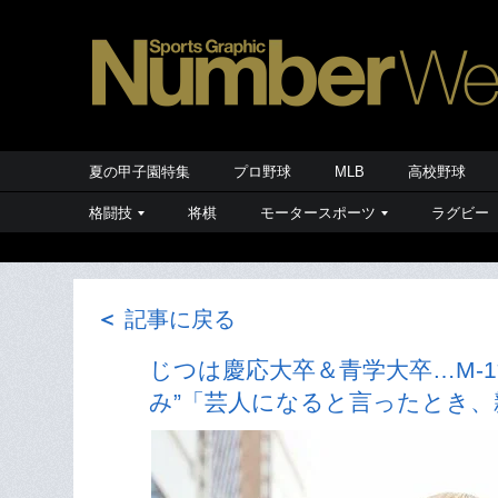
夏の甲子園特集
プロ野球
MLB
高校野球
格闘技
将棋
モータースポーツ
ラグビー
＜
記事に戻る
じつは慶応大卒＆青学大卒…M-
み”「芸人になると言ったとき