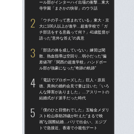
ール部がインターハイ出場の衝撃…東大
チ部
寺学園「まさかの快挙」のウラ話
語っ
「ウチの子って恵まれている」東大・京
卒業
大に100人以上が進学…超進学校で「ガ
“偏
チ部活をする意義って何？」41歳監督が
ー
語った“意外な答え”の真意
寺
「部活の体を成していない」練習は閑
「
散、熱血指導は空回り…弱小だった“偏
散、
差値78”「関西の超進学校」ハンドボー
差値
ル部が強豪になった“奇跡の軌跡”
ル部
「電話でプロポーズした」巨人・原辰
「
徳、異例の婚約会見で妻は泣いた「いろ
スト
んな障害がありました」…アスリートの
画”
結婚式がド派手だった時代
ト
「僕のひと目惚れでした」五輪金メダリ
「
スト松山恭助28歳が叶えた“まるで映
人の
画”な国際結婚…パリで出会い、エジプ
グ松
トで急接近、香港で小籠包デート
ー
く