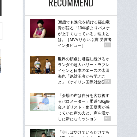
RECOMMEND
38歳でも進化を続ける篠山竜
青が語る「10年前よりバスケ
が上手くなっている」理由と
は。［MVVりらいぶ賞 受賞者
インタビュー］
PR
世界の頂点に君臨し続けるオ
ランダの超人ハリー・ラブレ
イセンと日本のエースの太田
海也「絶対王者から学ぶこ
と」《ケイリン国際対談②》
PR
「会場の声は自分を客観視す
るバロメーター」柔道48kg級
金メダリスト・角田夏実が感
じていた声の力と、声を活か
した新たなミッション
PR
「少しぼやけているだけでも