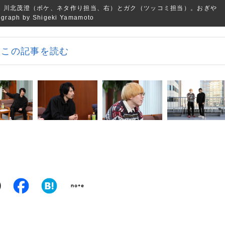
カ。川北茂澄（ボケ、ネタ作り担当、右）とガク（ツッコミ担当）。おぎや
 by Shigeki Yamamoto
この記事を読む