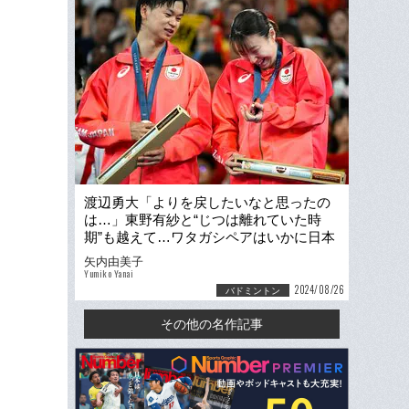
渡辺勇大「よりを戻したいなと思ったの
は…」東野有紗と“じつは離れていた時
期”も越えて…ワタガシペアはいかに日本
バド界の歴史を変えたのか
矢内由美子
Yumiko Yanai
2024/08/26
バドミントン
その他の名作記事