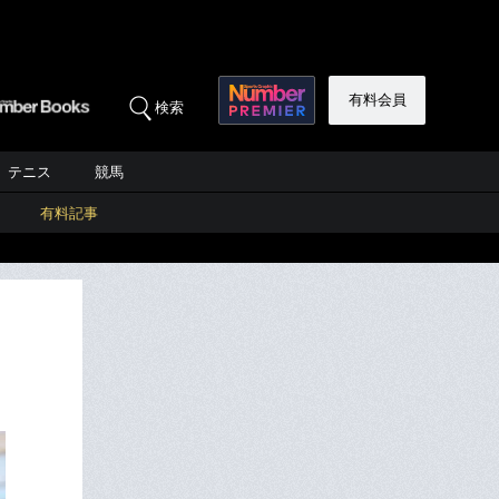
有料会員
検索
テニス
競馬
有料記事