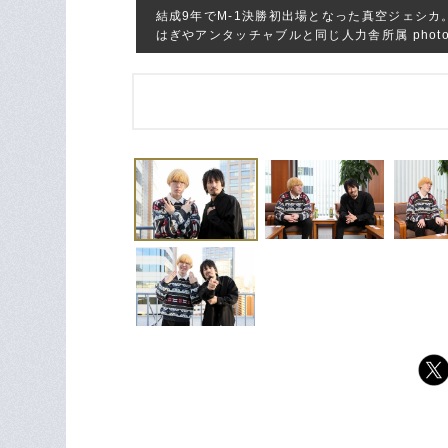
結成9年でM-1決勝初出場となった真空ジェシ
はぎやアンタッチャブルと同じ人力舎所属 photograph