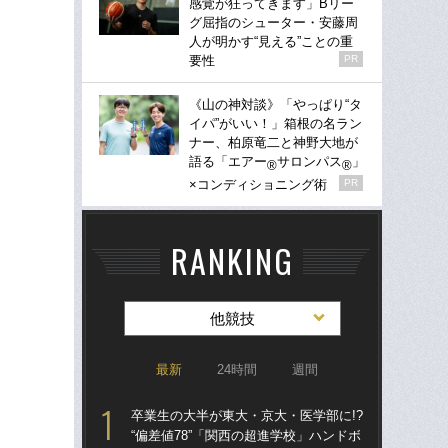
感覚が狂ってきます」Bリー
グ屈指のシューター・安藤周
人が明かす“見える”ことの重
要性
PR
《山の神対談》「やっぱり“タ
イパ”がいい！」箱根の名ラン
ナー、柏原竜二と神野大地が
語る「エアー
サロンパス
」
®
®
×コンディショニング術
PR
RANKING
他競技
最新
24時間
週間
卒業生の大半が東大・京大・医学部に!?
「
“偏差値78”「関西の超進学校」ハンドボ
大に