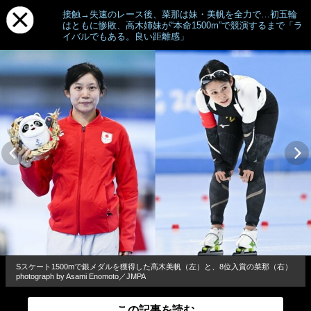
接触→失速のレース後、菜那は妹・美帆を全力で…初五輪
はともに惨敗、高木姉妹が“本命1500m”で競演するまで「ラ
イバルでもある。良い距離感」
Sスケート1500mで銀メダルを獲得した髙木美帆（左）と、8位入賞の菜那（右）
photograph by Asami Enomoto／JMPA
この記事を読む