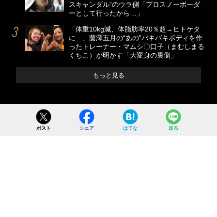
スキャンダル”のウラ側「プロスノーボーダ
ーとして行ったから…」
「体重10kg減、体脂肪率20％超→ヒトケタ
に…」藤澤五月の“あの”バキバキボディを作
ったトレーナー・マムシ〇口子（まむしまる
くちこ）が明かす「大変身の裏側」
もっと見る
ポスト
シェア
はてな
送る