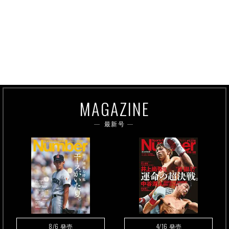
MAGAZINE
最新号
8/6
4/16
発売
発売