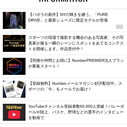
【バボラの新作】NYの輝きを纏う。「PURE
DRIVE」と最新シューズに限定モデルが登場
PR
スポーツの現場で撮影する機会のある写真家、その写
真家が撮る一瞬のシーンにスポットをあてるコンテス
トを開催します。作品受付中！
【同僚や仲間とお得に】NumberPREMIER法人プラン
が募集スタート！
【登録無料】Numberメールマガジン好評配信中。ス
ポーツの「今」をメールでお届け！
YouTubeチャンネル登録者数60,000人突破！バレーボ
ールや陸上、バスケ、野球などの選手のインタビュー
を動画で