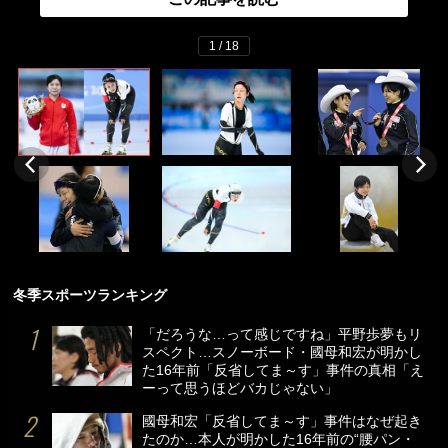
1 / 18
冬季スポーツランキング
「だろうな…って感じですね」平野歩夢もリ
スペクト…スノーボード・國母和宏が明かし
た16年前「反省してま～す」事件の真相「え
ーって思うほどバカじゃない」
國母和宏「反省してま～す」事件はなぜ起き
たのか…本人が明かした16年前の“腰パン・