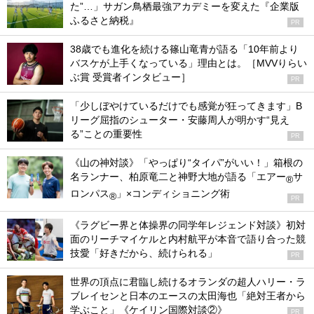
た”…」サガン鳥栖最強アカデミーを変えた『企業版
ふるさと納税』
PR
38歳でも進化を続ける篠山竜青が語る「10年前より
バスケが上手くなっている」理由とは。［MVVりらい
ぶ賞 受賞者インタビュー］
PR
「少しぼやけているだけでも感覚が狂ってきます」B
リーグ屈指のシューター・安藤周人が明かす“見え
る”ことの重要性
PR
《山の神対談》「やっぱり“タイパ”がいい！」箱根の
名ランナー、柏原竜二と神野大地が語る「エアー
サ
®
ロンパス
」×コンディショニング術
®
PR
《ラグビー界と体操界の同学年レジェンド対談》初対
面のリーチマイケルと内村航平が本音で語り合った競
技愛「好きだから、続けられる」
PR
世界の頂点に君臨し続けるオランダの超人ハリー・ラ
ブレイセンと日本のエースの太田海也「絶対王者から
学ぶこと」《ケイリン国際対談②》
PR