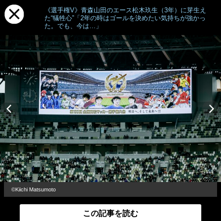
《選手権V》青森山田のエース松木玖生（3年）に芽生え
た“犠牲心”「2年の時はゴールを決めたい気持ちが強かっ
た。でも、今は…」
©︎Kiichi Matsumoto
この記事を読む