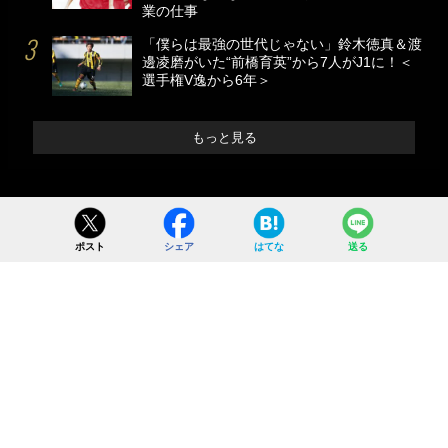
業の仕事
「僕らは最強の世代じゃない」鈴木徳真＆渡
邊凌磨がいた“前橋育英”から7人がJ1に！＜
選手権V逸から6年＞
もっと見る
ポスト
シェア
はてな
送る