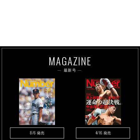
MAGAZINE
最新号
8/6
4/16
発売
発売