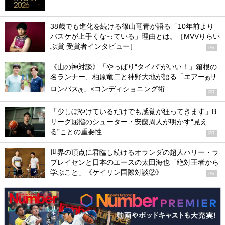
38歳でも進化を続ける篠山竜青が語る「10年前より
バスケが上手くなっている」理由とは。［MVVりらい
ぶ賞 受賞者インタビュー］
PR
《山の神対談》「やっぱり“タイパ”がいい！」箱根の
名ランナー、柏原竜二と神野大地が語る「エアー
サ
®
ロンパス
」×コンディショニング術
®
PR
「少しぼやけているだけでも感覚が狂ってきます」B
リーグ屈指のシューター・安藤周人が明かす“見え
る”ことの重要性
PR
世界の頂点に君臨し続けるオランダの超人ハリー・ラ
ブレイセンと日本のエースの太田海也「絶対王者から
学ぶこと」《ケイリン国際対談②》
PR