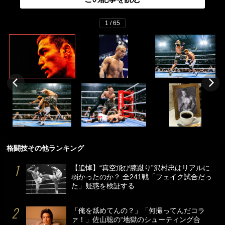
1 / 65
格闘技その他ランキング
【追悼】“真空飛び膝蹴り”沢村忠はリアルに
弱かったのか？ 全241戦「フェイク試合だっ
た」疑惑を検証する
「俺を舐めてんの？」「何撮ってんだコラ
ァ！」佐山聡の“地獄のシューティング合