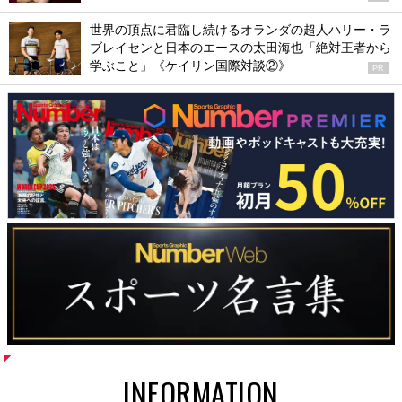
世界の頂点に君臨し続けるオランダの超人ハリー・ラ
ブレイセンと日本のエースの太田海也「絶対王者から
学ぶこと」《ケイリン国際対談②》
PR
INFORMATION