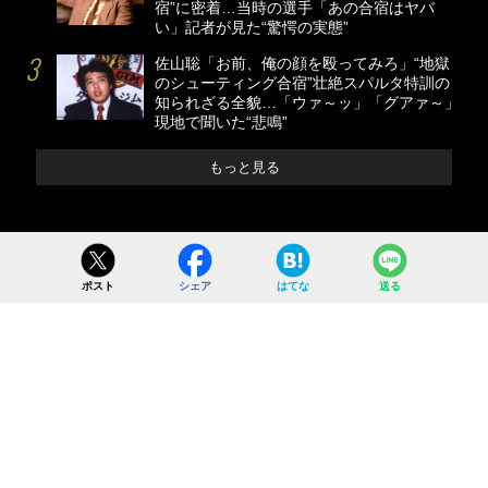
宿”に密着…当時の選手「あの合宿はヤバ
い」記者が見た“驚愕の実態”
佐山聡「お前、俺の顔を殴ってみろ」“地獄
のシューティング合宿”壮絶スパルタ特訓の
知られざる全貌…「ウァ～ッ」「グアァ～」
現地で聞いた“悲鳴”
もっと見る
ポスト
シェア
はてな
送る