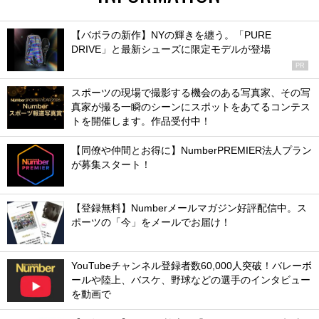
【バボラの新作】NYの輝きを纏う。「PURE
DRIVE」と最新シューズに限定モデルが登場
PR
スポーツの現場で撮影する機会のある写真家、その写
真家が撮る一瞬のシーンにスポットをあてるコンテス
トを開催します。作品受付中！
【同僚や仲間とお得に】NumberPREMIER法人プラン
が募集スタート！
【登録無料】Numberメールマガジン好評配信中。ス
ポーツの「今」をメールでお届け！
YouTubeチャンネル登録者数60,000人突破！バレーボ
ールや陸上、バスケ、野球などの選手のインタビュー
を動画で