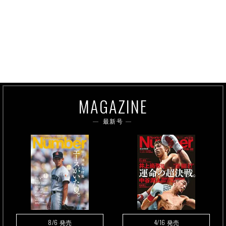
MAGAZINE
最新号
8/6
4/16
発売
発売