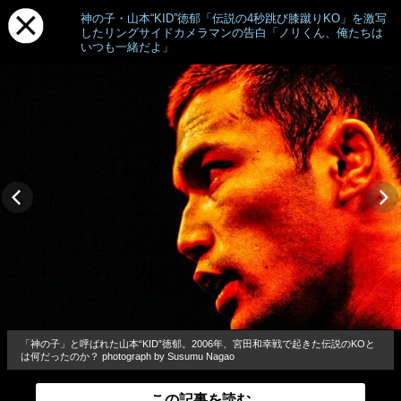
神の子・山本“KID”徳郁「伝説の4秒跳び膝蹴りKO」を激写
したリングサイドカメラマンの告白「ノリくん、俺たちは
いつも一緒だよ」
「神の子」と呼ばれた山本“KID”徳郁。2006年、宮田和幸戦で起きた伝説のKOと
は何だったのか？ photograph by Susumu Nagao
この記事を読む