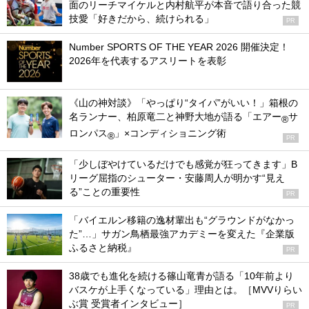
面のリーチマイケルと内村航平が本音で語り合った競
技愛「好きだから、続けられる」
PR
Number SPORTS OF THE YEAR 2026 開催決定！
2026年を代表するアスリートを表彰
《山の神対談》「やっぱり“タイパ”がいい！」箱根の
名ランナー、柏原竜二と神野大地が語る「エアー
サ
®
ロンパス
」×コンディショニング術
®
PR
「少しぼやけているだけでも感覚が狂ってきます」B
リーグ屈指のシューター・安藤周人が明かす“見え
る”ことの重要性
PR
「バイエルン移籍の逸材輩出も“グラウンドがなかっ
た”…」サガン鳥栖最強アカデミーを変えた『企業版
ふるさと納税』
PR
38歳でも進化を続ける篠山竜青が語る「10年前より
バスケが上手くなっている」理由とは。［MVVりらい
ぶ賞 受賞者インタビュー］
PR