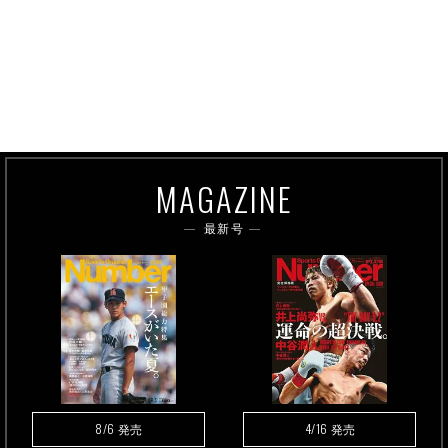
MAGAZINE
最新号
8/6
4/16
発売
発売