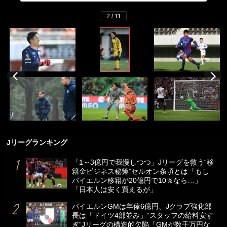
2 / 11
Jリーグランキング
「1～3億円で我慢しつつ」Jリーグを救う“移
籍金ビジネス秘策”セルオン条項とは「もし
バイエルン移籍が20億円で10％なら…」
「日本人は安く買えるが」
バイエルンGMは年俸6億円、Jクラブ強化部
長は「ドイツ4部並み」“スタッフの給料安す
ぎ”Jリーグの構造的欠陥「GMが数千万円な