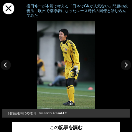
権田修一が本気で考える「日本でGKが人気ない」問題の改
善法 欧州で指導者になったユース時代の同僚と話し込ん
でみた
下部組織時代の権田 ©Kenichi Arai/AFLO
この記事を読む